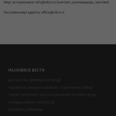
Мејл за кориснике: info@vikzr.rs (контакт, рекламације, захтеви)
Пословна мејл адреса: office@vikzr.rs
НАЈНОВИЈЕ ВЕСТИ
ДЕО НАСЕЉА ДУВАНИКА БЕЗ ВОДЕ
РАДОВИ НА САНАЦИЈИ ХАВАРИЈЕ У САВЕЗНИЧКОЈ УЛИЦИ
ТОКОМ ТОПЛОТНОГ ТАЛАСА РАЦИОНАЛНО ТРОШИТЕ ВОДУ
САНАЦИЈА КВАРА У НАСЕЉУ Д3
РАДОВИ НА ДУВАНИЦИ