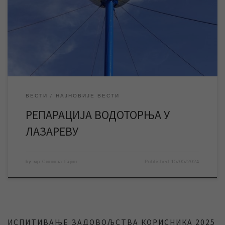
стабилност водоснабдевања у овом насељеном месту. Док
трају радови водоторањ ће бити ван функцијe па постоји
могућност да дође до повремених осцилација притиска воде у
мрежи. ЈКП „Водовод и канализација“ […]
ВЕСТИ
НАЈНОВИЈЕ ВЕСТИ
РЕПАРАЦИЈА ВОДОТОРЊА У
ЛАЗАРЕВУ
by
мр Синиша Гајин
Published
15/05/2024
ИСПИТИВАЊЕ ЗАДОВОЉСТВА КОРИСНИКА 2025