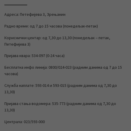
Адреса: Петефијева 3, Зрењанин
Радно време: од 7 до 15 часова (понедељак-петак)
Кориснички центар: од 7,30 до 13,30 (понедељак – петак,
Петефијева 3)
Пријава квара: 534-097 (0-24 часа)
Бесплатна инфо линија: 0800/024-023 (радним данима од 7 до 15
часова)
Служба наплате: 593-014 и 593-015 (радним данима од 7,30 до
13,30)
Пријава стања водомера: 535-773 (радним данима од 7,30 до
13,30)
Централа: 023/593-000