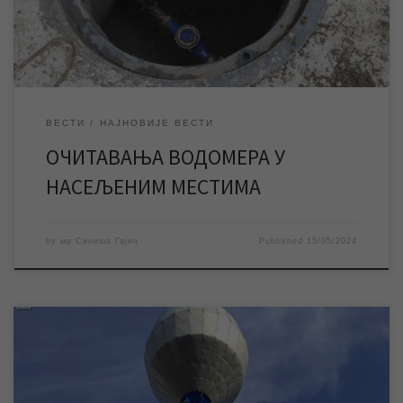
водомери се физичким лицима очитавају два пута годишње,
односно […]
ВЕСТИ
НАЈНОВИЈЕ ВЕСТИ
ОЧИТАВАЊА ВОДОМЕРА У
НАСЕЉЕНИМ МЕСТИМА
by
мр Синиша Гајин
Published
15/05/2024
У среду 15. маја почели су радови на комплетној репарацији
водоторња у Лазареву, који имају за циљ да додатно повећају