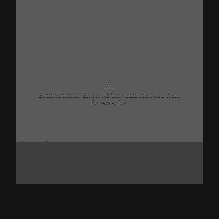
-
⚠
BetterWeather Error: No any data received from
Forecast.io!.