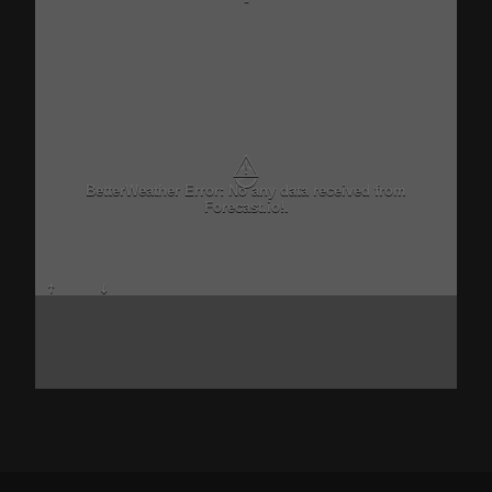
-
⚠
BetterWeather Error: No any data received from
Forecast.io!.