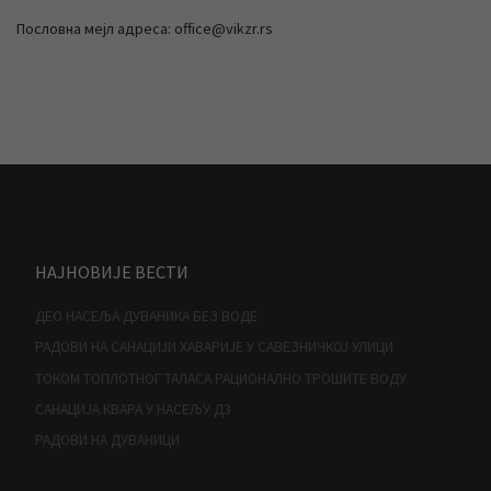
Пословна мејл адреса: office@vikzr.rs
НАЈНОВИЈЕ ВЕСТИ
ДЕО НАСЕЉА ДУВАНИКА БЕЗ ВОДЕ
РАДОВИ НА САНАЦИЈИ ХАВАРИЈЕ У САВЕЗНИЧКОЈ УЛИЦИ
ТОКОМ ТОПЛОТНОГ ТАЛАСА РАЦИОНАЛНО ТРОШИТЕ ВОДУ
САНАЦИЈА КВАРА У НАСЕЉУ Д3
РАДОВИ НА ДУВАНИЦИ