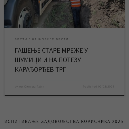
тестирање и дезинфекција, створени су сви услови за гашење
старе мреже, […]
ВЕСТИ
НАЈНОВИЈЕ ВЕСТИ
ГАШЕЊЕ СТАРЕ МРЕЖЕ У
ШУМИЦИ И НА ПОТЕЗУ
КАРАЂОРЂЕВ ТРГ
by
мр Синиша Гајин
Published
02/02/2024
ИСПИТИВАЊЕ ЗАДОВОЉСТВА КОРИСНИКА 2025