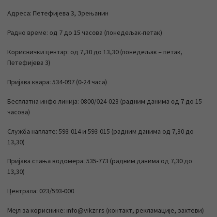
Адреса: Петефијева 3, Зрењанин
Радно време: од 7 до 15 часова (понедељак-петак)
Кориснички центар: од 7,30 до 13,30 (понедељак – петак,
Петефијева 3)
Пријава квара: 534-097 (0-24 часа)
Бесплатна инфо линија: 0800/024-023 (радним данима од 7 до 15
часова)
Служба наплате: 593-014 и 593-015 (радним данима од 7,30 до
13,30)
Пријава стања водомера: 535-773 (радним данима од 7,30 до
13,30)
Централа: 023/593-000
Мејл за кориснике: info@vikzr.rs (контакт, рекламације, захтеви)