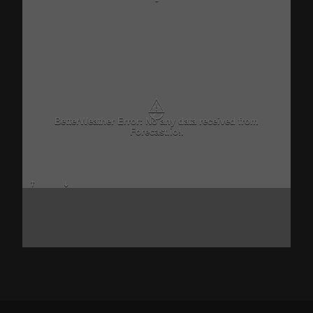
-
⚠
BetterWeather Error: No any data received from
Forecast.io!.