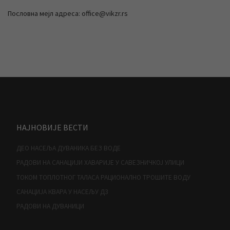
Пословна мејл адреса: office@vikzr.rs
НАЈНОВИЈЕ ВЕСТИ
ДЕО НАСЕЉА ДУВАНИКА БЕЗ ВОДЕ
РАДОВИ НА САНАЦИЈИ ХАВАРИЈЕ У САВЕЗНИЧКОЈ УЛИЦИ
ТОКОМ ТОПЛОТНОГ ТАЛАСА РАЦИОНАЛНО ТРОШИТЕ ВОДУ
САНАЦИЈА КВАРА У НАСЕЉУ Д3
РАДОВИ НА ДУВАНИЦИ