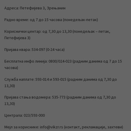
Адреса: Петефијева 3, Зрењанин
Радно време: од 7 до 15 часова (понедељак-петак)
Кориснички центар: од 7,30 до 13,30 (понедељак – петак,
Петефијева 3)
Пријава квара: 534-097 (0-24 часа)
Бесплатна инфо линија: 0800/024-023 (радним данима од 7 до 15
часова)
Служба наплате: 593-014 и 593-015 (радним данима од 7,30 до
13,30)
Пријава стања водомера: 535-773 (радним данима од 7,30 до
13,30)
Централа: 023/593-000
Мејл за кориснике: info@vikzr.rs (контакт, рекламације, захтеви)