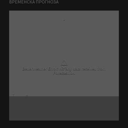
ВРЕМЕНСКА ПРОГНОЗА
-
⚠
BetterWeather Error: No any data received from
Forecast.io!.