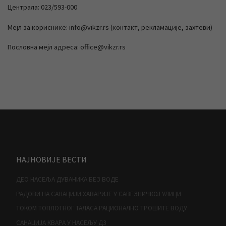
Централа: 023/593-000
Мејл за кориснике: info@vikzr.rs (контакт, рекламације, захтеви)
Пословна мејл адреса: office@vikzr.rs
НАЈНОВИЈЕ ВЕСТИ
ДЕО НАСЕЉА ДУВАНИКА БЕЗ ВОДЕ
РАДОВИ НА САНАЦИЈИ ХАВАРИЈЕ У САВЕЗНИЧКОЈ УЛИЦИ
ТОКОМ ТОПЛОТНОГ ТАЛАСА РАЦИОНАЛНО ТРОШИТЕ ВОДУ
САНАЦИЈА КВАРА У НАСЕЉУ Д3