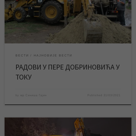
јутрос, и даље трају. Према проценама, уколико не дође до
непланираних ситуација, биће завршени до 18 часова. *
ПОСЛЕДЊА ВЕСТ: ОКО 16 ЧАСОВА ЗАВРШЕНИ СУ РАДОВИ НА
САНАЦИЈИ КВАРОВА И ВОДА ЈЕ ПУШТЕНА У […]
ВЕСТИ
НАЈНОВИЈЕ ВЕСТИ
РАДОВИ У ПЕРЕ ДОБРИНОВИЋА У
ТОКУ
by
мр Синиша Гајин
Published
31/03/2021