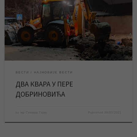
Вечерас су констатована два квара већег обима на
водоводној мрежи у улици Пере Добриновића. Радници ЈКП
„Водовод и канализација“ извршили су неопходне радове како
би се спречило веће изливање воде, а због сложености
радова на санацији квара исти ће започети сутра (среда) рано
ујутру. Док трају радови доћи ће до […]
ВЕСТИ
НАЈНОВИЈЕ ВЕСТИ
ДВА КВАРА У ПЕРЕ
ДОБРИНОВИЋА
by
мр Синиша Гајин
Published
30/03/2021