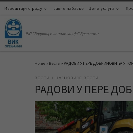
Извештаји о раду
Skip to content
Јавне набавке
Цене услуга
Пр
ЈКП "Водовод и канализација" Зрењанин
Home
»
Вести
»
РАДОВИ У ПЕРЕ ДОБРИНОВИЋА У ТО
ВЕСТИ
НАЈНОВИЈЕ ВЕСТИ
РАДОВИ У ПЕРЕ ДО