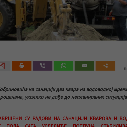
Sh
бриновића на санацији два квара на водоводној мрежи
 проценама, уколико не дође до непланираних ситуација
ЗАВРШЕНИ СУ РАДОВИ НА САНАЦИЈИ КВАРОВА И ВО
 ПОЛА САТА УСЛЕДИЋЕ ПОТПУНА СТАБИЛИЗА