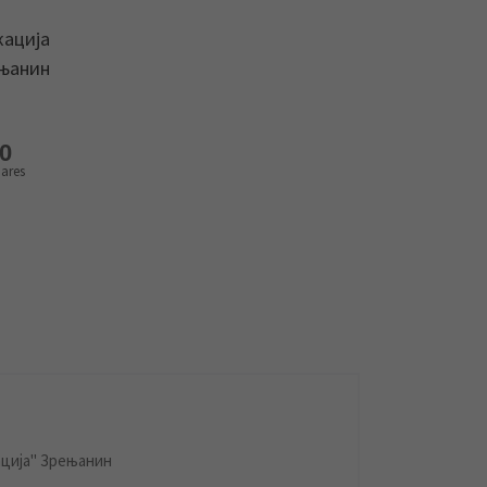
кација
ењанин
0
ares
ција" Зрењанин