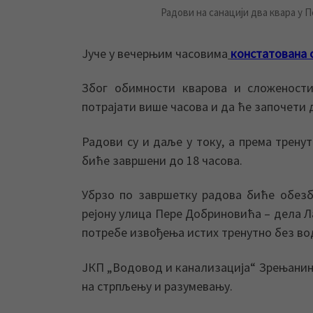
Радови на санацији два квара у 
Јуче у вечерњим часовима
констатована 
Због обимности кварова и сложености
потрајати више часова и да ће започети д
Радови су и даље у току, а према трену
биће завршени до 18 часова.
Убрзо по завршетку радова биће обезб
рејону улица Пере Добриновића – дела Ла
потребе извођења истих тренутно без во
ЈКП „Водовод и канализација“ Зрењанин 
на стрпљењу и разумевању.