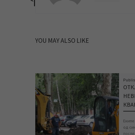
YOU MAY ALSO LIKE
Publi
ОТК
НЕВ
КВАР
Екипе
од си
после