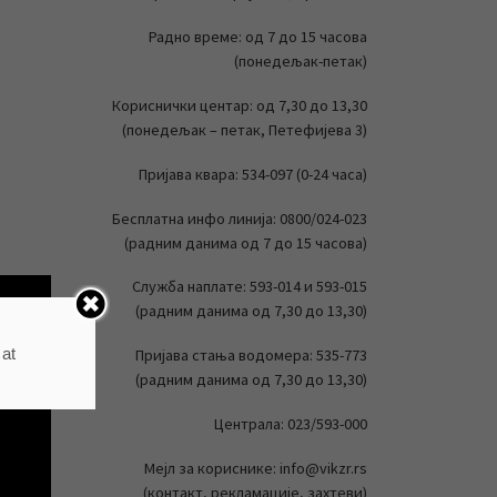
Радно време: од 7 до 15 часова
(понедељак-петак)
Кориснички центар: од 7,30 до 13,30
(понедељак – петак, Петефијева 3)
Пријава квара: 534-097 (0-24 часа)
Бесплатна инфо линија: 0800/024-023
(радним данима од 7 до 15 часова)
Служба наплате: 593-014 и 593-015
(радним данима од 7,30 до 13,30)
 at
Пријава стања водомера: 535-773
(радним данима од 7,30 до 13,30)
Централа: 023/593-000
Мејл за кориснике: info@vikzr.rs
(контакт, рекламације, захтеви)