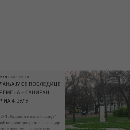
shed
04/08/2018
ЛАЊАЈУ СЕ ПОСЛЕДИЦЕ
РЕМЕНА – САНИРАН
 НА 4. ЈУЛУ
 ЈКП „Водовод и канализација“
ноћ непрекидно раде на санацији
дице невремена које је јуче