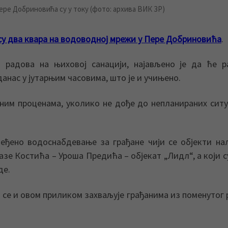
Пере Добриновића су у току (фото: архива ВИК ЗР)
су два квара на водоводној мрежи у Пере Добриновића
.
 радова на њиховој санацији, најављено је да ће р
анас у јутарњим часовима, што је и учињено.
тним проценама, уколико не дође до непланираних ситу
еђено водоснабдевање за грађане чији се објекти на
зе Костића – Уроша Предића – објекат „Лидл“, а који с
де.
се и овом приликом захваљује грађанима из поменутог 