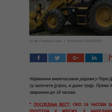
by
мр Синиша Гајин
|
Published
31/03/2021
Најављени вишечасовни радови у Пере До
су започети јутрос, и даље трају. Према
завршени до 18 часова.
*
ПОСЛЕДЊА ВЕСТ
: ОКО 16 ЧАСОВА 
ПУШТЕНА У МРЕЖУ. У НАРЕДНИХ