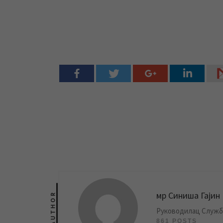
мр Синиша Гајин
AUTHOR
Руководилац Службе
861 POSTS