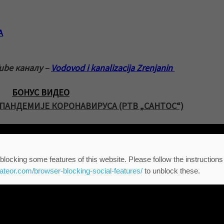
А
ube каналу –
Vodovod i kanalizacija Zrenjanin
БОНУС ВИДЕО
ПАНДЕМИЈЕ КОРОНАВИРУСА (РТВ „САНТОС“)
blocking some features of this website. Please follow the instructions
eateor.com/browser-blocking-social-features/
to unblock these.