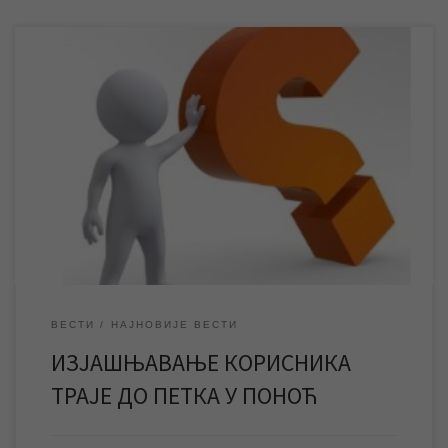
Изјашњавање корисника о задовољству услугама ЈКП
„Водовод и канализација“ Зрењанин завршава се у петак 25.
децембра у поноћ. До тада корисници могу попунити упитник и
дати мишљење о квалитету услуга предузећа. Изјашњавање
корисника се ове године спроводи од 25. новембра до 25.
децембра. Изјашњавање корисника о задовољству услугама
ЈКП „Водовод […]
ВЕСТИ
НАЈНОВИЈЕ ВЕСТИ
ИЗЈАШЊАВАЊЕ КОРИСНИКА
ТРАЈЕ ДО ПЕТКА У ПОНОЋ