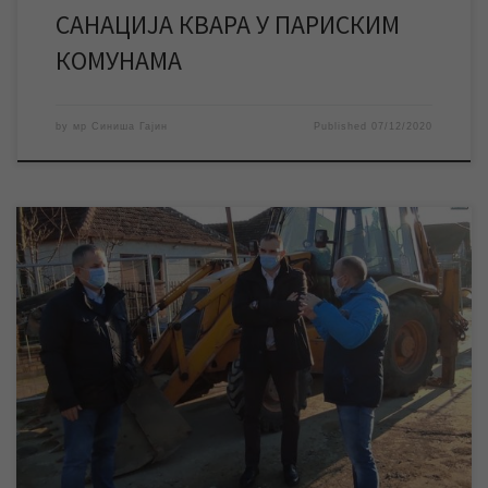
САНАЦИЈА КВАРА У ПАРИСКИМ
КОМУНАМА
by
мр Синиша Гајин
Published
07/12/2020
Градоначелник Зрењанина Симо Салапура и ВД директора ЈКП
„Водовод и канализација“ Предраг Бодирога обишли су у
суботу радове на санацији хаварије на канализационој мрежи
у Улици Радноти Миклоша. У суботу 05. децембра
Градоначелник Зрењанина Симо Салапураи ВД директора ЈКП
„Водовод и канализација“ Предраг Бодирога обишли су
радове на санацији хаварије на канализационој […]