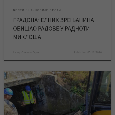
ВЕСТИ
НАЈНОВИЈЕ ВЕСТИ
ГРАДОНАЧЕЛНИК ЗРЕЊАНИНА
ОБИШАО РАДОВЕ У РАДНОТИ
МИКЛОША
by
мр Синиша Гајин
Published
05/12/2020
Радници ЈКП „Водовод и канализација“ Зрењанин санирали су
данас квар на водоводној мрежи код подвожњака у насељу
Берберско. Санацијом је спречено даље изливање и
таложење воде у и око подвожњака, па је исти поново
доступан грађанима за пролазак испод пруге. У протеклих
неколико месеци због квара на водоводној мрежи долазило