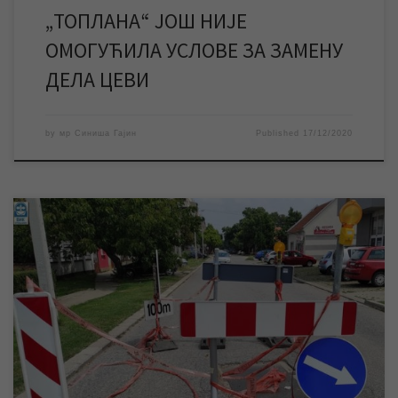
„ТОПЛАНА“ ЈОШ НИЈЕ
ОМОГУЋИЛА УСЛОВЕ ЗА ЗАМЕНУ
ДЕЛА ЦЕВИ
by
мр Синиша Гајин
Published
17/12/2020
Осцилације притиска воде у мрежи непосредно пре
преусмеравања, као и само преусмеравање водоснабдевања,
утицали су на већи број хаварија на водоводној мрежи. Све
пријављене хаварије су евидентиране, а сви расположиви
ресурси предузећа су усмерени на њихову санацију, која се
врши на основу дефинисаних приоритета. Због хаварије која
се у понедељак […]