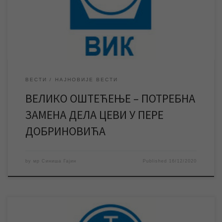
дела цеви неопходно је да „Топлана“ заврши своје радове, а
према тренутним проценама очекује се да ће то бити сутра у
раним јутарњим часовима. […]
ВЕСТИ
НАЈНОВИЈЕ ВЕСТИ
ВЕЛИКО ОШТЕЋЕЊЕ – ПОТРЕБНА
ЗАМЕНА ДЕЛА ЦЕВИ У ПЕРЕ
ДОБРИНОВИЋА
by
мр Синиша Гајин
Published
16/12/2020