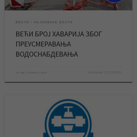
ВЕСТИ
НАЈНОВИЈЕ ВЕСТИ
ВЕЋИ БРОЈ ХАВАРИЈА ЗБОГ
ПРЕУСМЕРАВАЊА
ВОДОСНАБДЕВАЊА
by
мр Синиша Гајин
Published
17/12/2020
Утврђен степен оштећења на водоводној мрежи који је
начињен од стране ЈКП „Градска топлана“ током извођења
својих радова . Да би започели радови „Водовода“ на замени