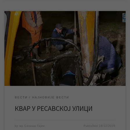
У току је санација квара у Ресавској улици у градском насељу
Граднулица, због чега је део насеља у непосредној близини
поменуте улице тренутно без воде. У вечерњим часовима
екипе ЈКП „Водовод и канализација“ започеле су радове на
санацији квара на водоводној мрежи у Ресавској улици на
Граднулици, због чега је […]
ВЕСТИ
НАЈНОВИЈЕ ВЕСТИ
КВАР У РЕСАВСКОЈ УЛИЦИ
by
мр Синиша Гајин
Published
16/12/2020