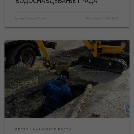
ВОДОСНАБДЕВАЊЕ ГРАДА
by
мр Синиша Гајин
Published
14/12/2020
У току је санација квара већег обима на водоводној мрежи у
Париским комунама, због чега је ово градско насеље
тренутно без воде. Екипе ЈКП „Водовод и канализација“ раде
на санацији квара већег обима на водоводној мрежи у
Париским комунама, а према проценама исти ће бити
отклоњен у току преподневних часова. […]
ВЕСТИ
НАЈНОВИЈЕ ВЕСТИ