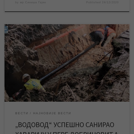
by
мр Синиша Гајин
Published
24/12/2020
Заменом дела цеви водоводне мреже у улици Пере
Добриновића, коју је ЈКП „Градска топлана“ тешко оштетила
током извођења својих радова, успешно је санирана хаварија
због које су поменута и околне улице од среде поподне биле
без воде. Због радова „Топлане“, чији је завршетак више пута
одлаган, радови на санацији хаварије […]
ВЕСТИ
НАЈНОВИЈЕ ВЕСТИ
„ВОДОВОД“ УСПЕШНО САНИРАО