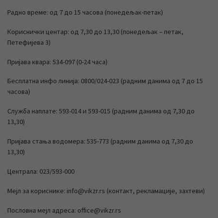
Радно време: од 7 до 15 часова (понедељак-петак)
Кориснички центар: од 7,30 до 13,30 (понедељак – петак,
Петефијева 3)
Пријава квара: 534-097 (0-24 часа)
Бесплатна инфо линија: 0800/024-023 (радним данима од 7 до 15
часова)
Служба наплате: 593-014 и 593-015 (радним данима од 7,30 до
13,30)
Пријава стања водомера: 535-773 (радним данима од 7,30 до
13,30)
Централа: 023/593-000
Мејл за кориснике: info@vikzr.rs (контакт, рекламације, захтеви)
Пословна мејл адреса: office@vikzr.rs