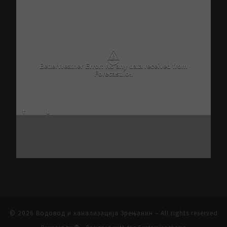
⚠
Critical problem in Better Weather Ajax calls
© 2026
Водовод и канализација Зрењанин
– All rights reserved