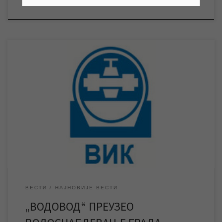
by
мр Синиша Гајин
Published
16/12/2020
Због хаварије у фабрици воде и немогућности даљег рада,
ЈКП „Водовод и канализација“ је у току преподнева преузело
водоснабдевање града. Нешто после 8 часова ЈКП „Водовод и
канализација“ је званично обавештено од стране менаџмента
фабрике воде да због хаварије која се десила у јутарњим
часовима на постројењу није у могућности […]
ВЕСТИ
НАЈНОВИЈЕ ВЕСТИ
„ВОДОВОД“ ПРЕУЗЕО