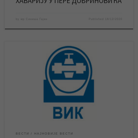
ХАВАРИЈУ У ПЕРЕ ДОБРИНОВИЋА
by
мр Синиша Гајин
Published
18/12/2020
Јуче у поподневним часовима ЈКП „Градска топлана“ је током
извођења својих радова тешко оштетила цев водоводне
мреже у Пере Добриновића, због чега су поменута и околне
улице и даље без воде. Да би „Водовод“ заменио део цеви
неопходно је да „Топлана“ заврши започете радове који и
даље трају. * 18.12. […]
ВЕСТИ
НАЈНОВИЈЕ ВЕСТИ