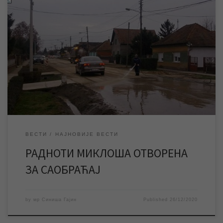
Након што су завршени сви радови на санацији хаварије на
канализационој мрежи и враћена путна површина у првобитно
стање, улица Радноти Миклоша је у суботу 26. децембра у
поподневним часовима отворена за саобраћај. Након што су
завршени сви радови на санацији хаварије на канализационој
мрежи, враћена путна површина у првобитно […]
ВЕСТИ
НАЈНОВИЈЕ ВЕСТИ
РАДНОТИ МИКЛОША ОТВОРЕНА
ЗА САОБРАЋАЈ
by
мр Синиша Гајин
Published
26/12/2020