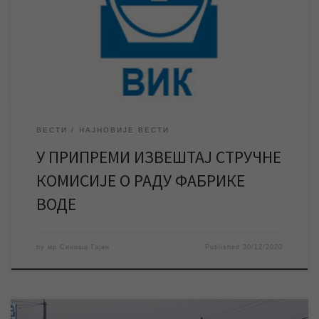
уз уважавање мишљења комисије експерата формиране од
стране Града Зрењанина, донети одлуку у складу са
закљученим Споразумом. Према Споразуму од 21. јануара ове
године, […]
ВЕСТИ
НАЈНОВИЈЕ ВЕСТИ
У ПРИПРЕМИ ИЗВЕШТАЈ СТРУЧНЕ
КОМИСИЈЕ О РАДУ ФАБРИКЕ
ВОДЕ
by
мр Синиша Гајин
Published
30/12/2020