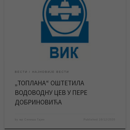
Током извођења својих радова ЈКП „Градска топлана“
оштетила је водоводну цев у Пере Добриновића, због чега су
поменута и околне улице тренутно без воде. Током извођења
радова на санацији квара на топловодној мрежи ЈКП „Градска
топлана“ оштетила је цев водоводне мреже у улици Пере
Добриновића. Због насталог оштећења на водоводној […]
ВЕСТИ
НАЈНОВИЈЕ ВЕСТИ
„ТОПЛАНА“ ОШТЕТИЛА
ВОДОВОДНУ ЦЕВ У ПЕРЕ
ДОБРИНОВИЋА
by
мр Синиша Гајин
Published
16/12/2020