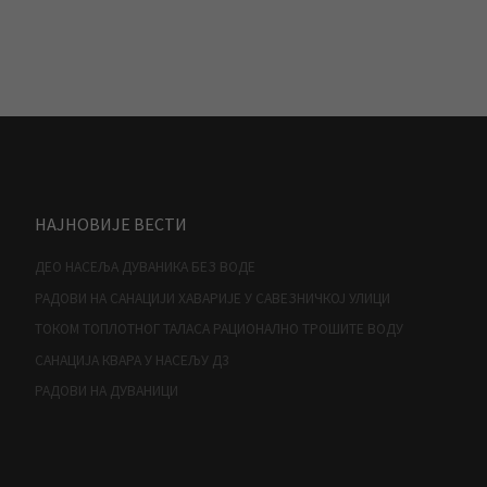
НАЈНОВИЈЕ ВЕСТИ
ДЕО НАСЕЉА ДУВАНИКА БЕЗ ВОДЕ
РАДОВИ НА САНАЦИЈИ ХАВАРИЈЕ У САВЕЗНИЧКОЈ УЛИЦИ
ТОКОМ ТОПЛОТНОГ ТАЛАСА РАЦИОНАЛНО ТРОШИТЕ ВОДУ
САНАЦИЈА КВАРА У НАСЕЉУ Д3
РАДОВИ НА ДУВАНИЦИ