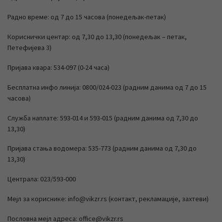
Радно време: од 7 до 15 часова (понедељак-петак)
Кориснички центар: од 7,30 до 13,30 (понедељак – петак,
Петефијева 3)
Пријава квара: 534-097 (0-24 часа)
Бесплатна инфо линија: 0800/024-023 (радним данима од 7 до 15
часова)
Служба наплате: 593-014 и 593-015 (радним данима од 7,30 до
13,30)
Пријава стања водомера: 535-773 (радним данима од 7,30 до
13,30)
Централа: 023/593-000
Мејл за кориснике: info@vikzr.rs (контакт, рекламације, захтеви)
Пословна мејл адреса: office@vikzr.rs