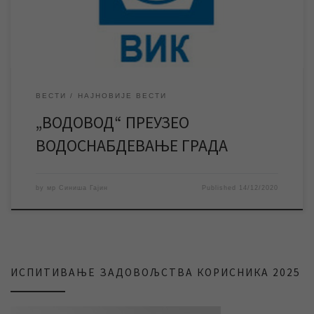
часовима на постројењу није у могућности […]
ВЕСТИ
НАЈНОВИЈЕ ВЕСТИ
„ВОДОВОД“ ПРЕУЗЕО
ВОДОСНАБДЕВАЊЕ ГРАДА
by
мр Синиша Гајин
Published
14/12/2020
ИСПИТИВАЊЕ ЗАДОВОЉСТВА КОРИСНИКА 2025