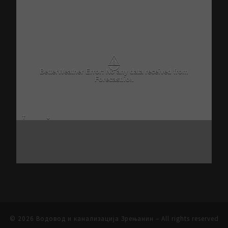
⚠
BetterWeather Error: No any data received from
Forecast.io!.
© 2026
Водовод и канализација Зрењанин
– All rights reserved