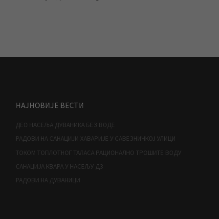
НАЈНОВИЈЕ ВЕСТИ
ДЕО НАСЕЉА ДУВАНИКА БЕЗ ВОДЕ
РАДОВИ НА САНАЦИЈИ ХАВАРИЈЕ У САВЕЗНИЧКОЈ УЛИЦИ
ТОКОМ ТОПЛОТНОГ ТАЛАСА РАЦИОНАЛНО ТРОШИТЕ ВОДУ
САНАЦИЈА КВАРА У НАСЕЉУ Д3
РАДОВИ НА ДУВАНИЦИ