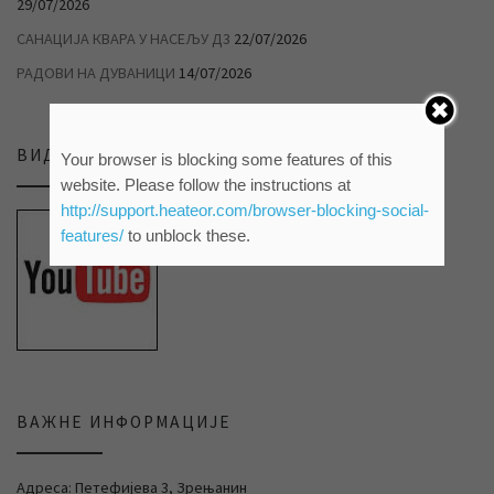
29/07/2026
САНАЦИЈА КВАРА У НАСЕЉУ Д3
22/07/2026
РАДОВИ НА ДУВАНИЦИ
14/07/2026
ВИДЕО ПРИЛОЗИ НА НАШЕМ ЈУТЈУБ КАНАЛУ
Your browser is blocking some features of this
website. Please follow the instructions at
http://support.heateor.com/browser-blocking-social-
features/
to unblock these.
ВАЖНЕ ИНФОРМАЦИЈЕ
Адреса: Петефијева 3, Зрењанин