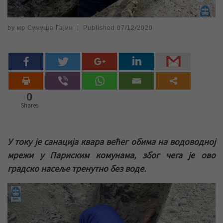
by
мр Синиша Гајин
|
Published
07/12/2020
0
Shares
У току је санација квара већег обима на водоводној
мрежи у Париским комунама, због чега је ово
градско насеље тренутно без воде.