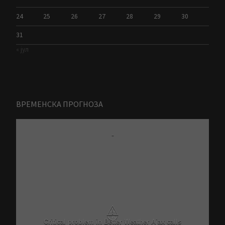
24
25
26
27
28
29
30
31
« јул
ВРЕМЕНСКА ПРОГНОЗА
-
⚠
Critical problem in Better Weather Ajax calls