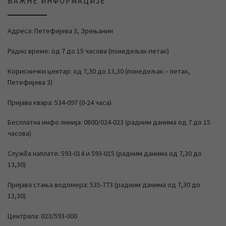
ВАЖНЕ ИНФОРМАЦИЈЕ
Адреса: Петефијева 3, Зрењанин
Радно време: од 7 до 15 часова (понедељак-петак)
Кориснички центар: од 7,30 до 13,30 (понедељак – петак,
Петефијева 3)
Пријава квара: 534-097 (0-24 часа)
Бесплатна инфо линија: 0800/024-023 (радним данима од 7 до 15
часова)
Служба наплате: 593-014 и 593-015 (радним данима од 7,30 до
13,30)
Пријава стања водомера: 535-773 (радним данима од 7,30 до
13,30)
Централа: 023/593-000