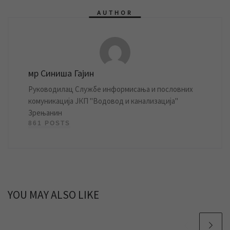
AUTHOR
мр Синиша Гајин
Руководилац Службе информисања и пословних
комуникација ЈКП "Водовод и канализација"
Зрењанин
861 POSTS
YOU MAY ALSO LIKE