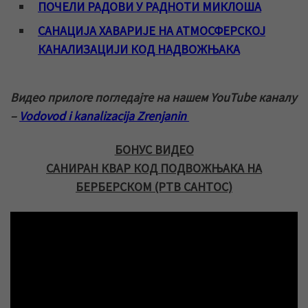
ПОЧЕЛИ РАДОВИ У РАДНОТИ МИКЛОША
САНАЦИЈА ХАВАРИЈЕ НА АТМОСФЕРСКОЈ
КАНАЛИЗАЦИЈИ КОД НАДВОЖЊАКА
Видео прилоге погледајте на нашем YouTube каналу
–
Vodovod i kanalizacija Zrenjanin
БОНУС ВИДЕО
САНИРАН КВАР КОД ПОДВОЖЊАКА НА
БЕРБЕРСКОМ (РТВ САНТОС)