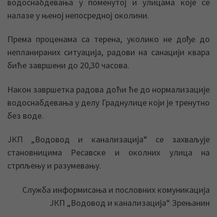
водоснабдевања у поменутој и улицама које се
налазе у њеној непосредној околини.
Према проценама са терена, уколико не дође до
непланираних ситуација, радови на санацији квара
биће завршени до 20,30 часова.
Након завршетка радова доћи ће до нормализације
водоснабдевања у делу Граднулице који је тренутно
без воде.
ЈКП „Водовод и канализација“ се захваљује
становницима Ресавске и околних улица на
стрпљењу и разумевању.
Служба информисања и пословних комуникација
ЈКП „Водовод и канализација“ Зрењанин