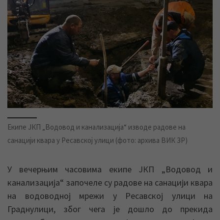
Екипе ЈКП „Водовод и канализација“ изводе радове на
санацији квара у Ресавској улици (фото: архива ВИК ЗР)
У вечерњим часовима екипе ЈКП „Водовод и
канализација“ започеле су радове на санацији квара
на водоводној мрежи у Ресавској улици на
Граднулици, због чега је дошло до прекида