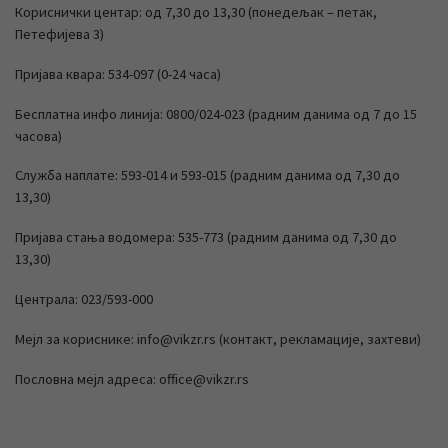
Кориснички центар: од 7,30 до 13,30 (понедељак – петак,
Петефијева 3)
Пријава квара: 534-097 (0-24 часа)
Бесплатна инфо линија: 0800/024-023 (радним данима од 7 до 15
часова)
Служба наплате: 593-014 и 593-015 (радним данима од 7,30 до
13,30)
Пријава стања водомера: 535-773 (радним данима од 7,30 до
13,30)
Централа: 023/593-000
Мејл за кориснике: info@vikzr.rs (контакт, рекламације, захтеви)
Пословна мејл адреса: office@vikzr.rs