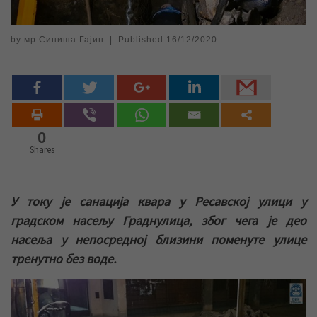
by
мр Синиша Гајин
|
Published
16/12/2020
0
Shares
У току је санација квара у Ресавској улици у
градском насељу Граднулица, због чега је део
насеља у непосредној близини поменуте улице
тренутно без воде.