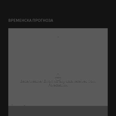
ВРЕМЕНСКА ПРОГНОЗА
-
⚠
BetterWeather Error: No any data received from
Forecast.io!.