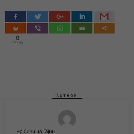
0
Shares
AUTHOR
мр Синиша Гајин