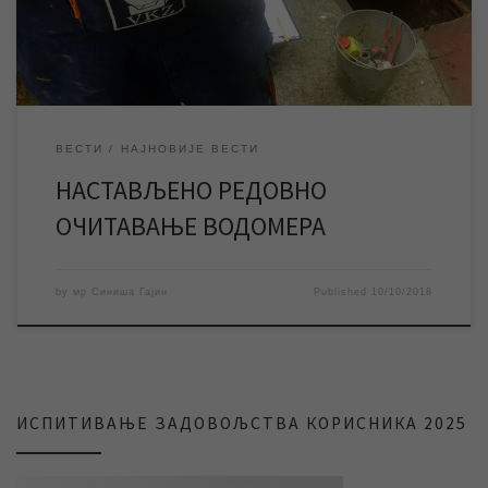
је редовно очитавање водомера корисника услуга ЈКП […]
ВЕСТИ
НАЈНОВИЈЕ ВЕСТИ
НАСТАВЉЕНО РЕДОВНО
ОЧИТАВАЊЕ ВОДОМЕРА
by
мр Синиша Гајин
Published
10/10/2018
ИСПИТИВАЊЕ ЗАДОВОЉСТВА КОРИСНИКА 2025