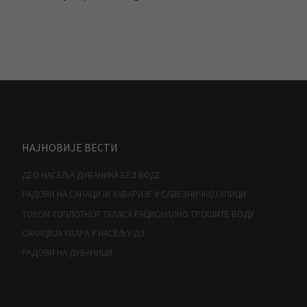
НАЈНОВИЈЕ ВЕСТИ
ДЕО НАСЕЉА ДУВАНИКА БЕЗ ВОДЕ
РАДОВИ НА САНАЦИЈИ ХАВАРИЈЕ У САВЕЗНИЧКОЈ УЛИЦИ
ТОКОМ ТОПЛОТНОГ ТАЛАСА РАЦИОНАЛНО ТРОШИТЕ ВОДУ
САНАЦИЈА КВАРА У НАСЕЉУ Д3
РАДОВИ НА ДУВАНИЦИ