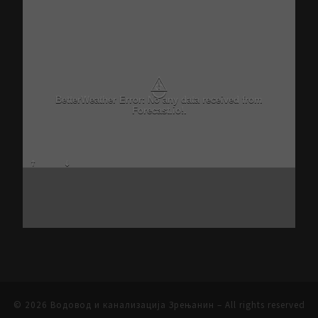
⚠
BetterWeather Error: No any data received from
Forecast.io!.
© 2026
Водовод и канализација Зрењанин
– All rights reserved