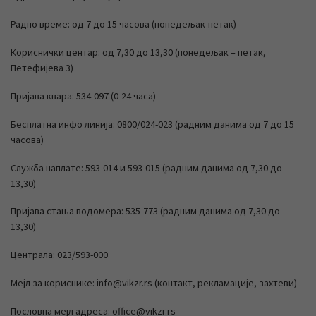
Радно време: од 7 до 15 часова (понедељак-петак)
Кориснички центар: од 7,30 до 13,30 (понедељак – петак,
Петефијева 3)
Пријава квара: 534-097 (0-24 часа)
Бесплатна инфо линија: 0800/024-023 (радним данима од 7 до 15
часова)
Служба наплате: 593-014 и 593-015 (радним данима од 7,30 до
13,30)
Пријава стања водомера: 535-773 (радним данима од 7,30 до
13,30)
Централа: 023/593-000
Мејл за кориснике: info@vikzr.rs (контакт, рекламације, захтеви)
Пословна мејл адреса: office@vikzr.rs