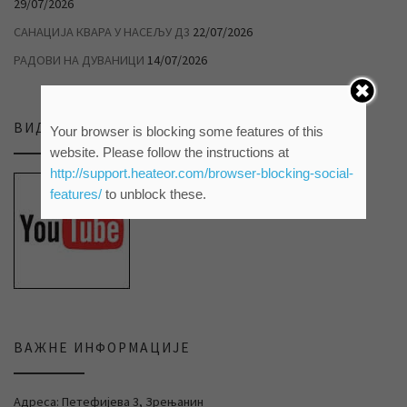
29/07/2026
САНАЦИЈА КВАРА У НАСЕЉУ Д3
22/07/2026
РАДОВИ НА ДУВАНИЦИ
14/07/2026
ВИДЕО ПРИЛОЗИ НА НАШЕМ ЈУТЈУБ КАНАЛУ
Your browser is blocking some features of this
website. Please follow the instructions at
http://support.heateor.com/browser-blocking-social-
features/
to unblock these.
ВАЖНЕ ИНФОРМАЦИЈЕ
Адреса: Петефијева 3, Зрењанин