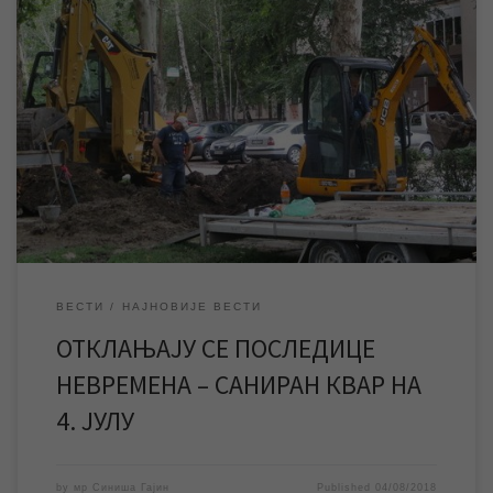
Екипе ЈКП „Водовод и канализација“ од синоћ непрекидно
раде на санацији последице невремена које је јуче погодило
наш град. Саниран је и квар на водоводној мрежи у градском
насељу 4. јул, а радови се тренутно изводе у Меленачкој
улици. Током јучерашњег невремена за само један сат пало је
85 литара […]
ВЕСТИ
НАЈНОВИЈЕ ВЕСТИ
ОТКЛАЊАЈУ СЕ ПОСЛЕДИЦЕ
НЕВРЕМЕНА – САНИРАН КВАР НА
4. ЈУЛУ
by
мр Синиша Гајин
Published
04/08/2018