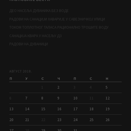
ДЕО НАСЕЉА ДУВАНИКА БЕЗ ВОДЕ
РАДОВИ НА САНАЦИЈИ ХАВАРИЈЕ У САВЕЗНИЧКОЈ УЛИЦИ
ТОКОМ ТОПЛОТНОГ ТАЛАСА РАЦИОНАЛНО ТРОШИТЕ ВОДУ
САНАЦИЈА КВАРА У НАСЕЉУ Д3
РАДОВИ НА ДУВАНИЦИ
АВГУСТ 2018.
П
У
С
Ч
П
С
Н
1
2
3
4
5
6
7
8
9
10
11
12
13
14
15
16
17
18
19
20
21
22
23
24
25
26
27
28
29
30
31