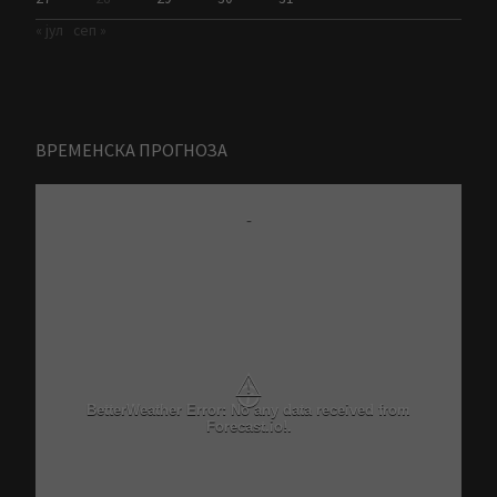
« јул
сеп »
ВРЕМЕНСКА ПРОГНОЗА
-
⚠
BetterWeather Error: No any data received from
Forecast.io!.