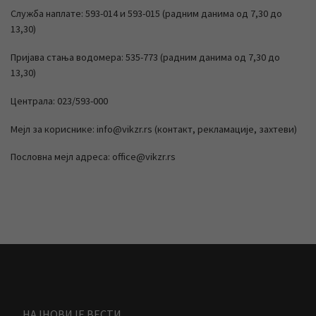
Служба наплате: 593-014 и 593-015 (радним данима од 7,30 до
13,30)
Пријава стања водомера: 535-773 (радним данима од 7,30 до
13,30)
Централа: 023/593-000
Мејл за кориснике: info@vikzr.rs (контакт, рекламације, захтеви)
Пословна мејл адреса: office@vikzr.rs
НАЈНОВИЈЕ ВЕСТИ