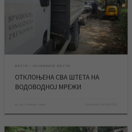
Завршетком радова у Меленачкој улици отклоњена сва штета
на водоводној мрежи проузрокована синоћним невременом
који је погодио наш град. Снабдевање града водом стабилно и
уредно. Завршетком радова на отклањању кварова на
водоводној мрежи у Меленачкој улици, и непосредно пре тога
у насељу 4. јули, завршени су сви синоћ започети радови […]
ВЕСТИ
НАЈНОВИЈЕ ВЕСТИ
ОТКЛОЊЕНА СВА ШТЕТА НА
ВОДОВОДНОЈ МРЕЖИ
by
мр Синиша Гајин
Published
04/08/2018