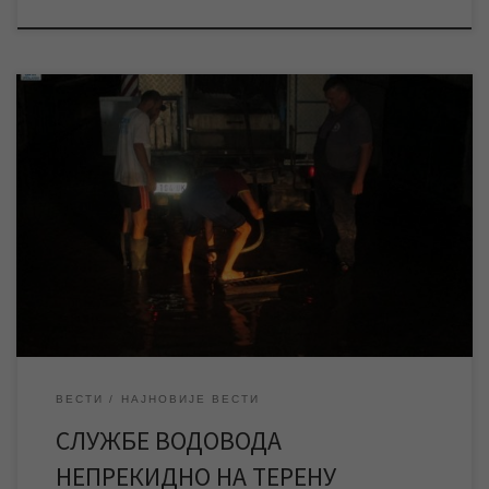
Специјализована возила за одгушење канализационе мреже,
мобилне пумпе, потребна возила и механизација, као и више
од 50 радника непрекидно се налазе на терену и раде на
отклањању проблема у функционисању атмосферске и
фекалне канализационе мреже и уклањању атмосферских
вода са путних површина. Радови ће трајати непрекидно
током ноћи и сутрашњег […]
ВЕСТИ
НАЈНОВИЈЕ ВЕСТИ
СЛУЖБЕ ВОДОВОДА
НЕПРЕКИДНО НА ТЕРЕНУ