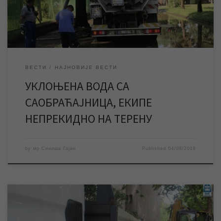
мања загушења. Невреме које је јуче у поподневним часовима
погодило наш […]
ВЕСТИ
НАЈНОВИЈЕ ВЕСТИ
УКЛОЊЕНА ВОДА СА
САОБРАЋАЈНИЦА, ЕКИПЕ
НЕПРЕКИДНО НА ТЕРЕНУ
by
мр Синиша Гајин
Published
04/08/2018