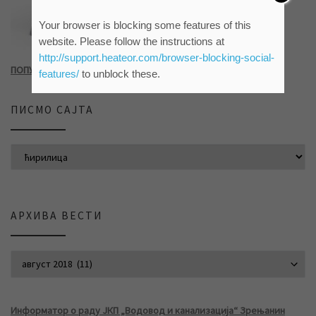
Your browser is blocking some features of this
website. Please follow the instructions at
http://support.heateor.com/browser-blocking-social-
ПОПУНИТЕ УПИТНИК КЛИКОМ НА СЛИКУ ИЛИ ОВАЈ ЛИНК
features/
to unblock these.
ПИСМО САЈТА
АРХИВА ВЕСТИ
АРХИВА ВЕСТИ
Информатор о раду ЈКП „Водовод и канализација“ Зрењанин