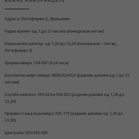
ВАЖНЕ ИНФОРМАЦИЈЕ
Адреса: Петефијева 3, Зрењанин
Радно време: од 7 до 15 часова (понедељак-петак)
Кориснички центар: од 7,30 до 13,30 (понедељак – петак,
Петефијева 3)
Пријава квара: 534-097 (0-24 часа)
Бесплатна инфо линија: 0800/024-023 (радним данима од 7 до 15
часова)
Служба наплате: 593-014 и 593-015 (радним данима од 7,30 до
13,30)
Пријава стања водомера: 535-773 (радним данима од 7,30 до
13,30)
Централа: 023/593-000