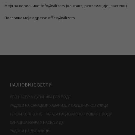
Мејл за кориснике: info@vikzr.rs (контакт, рекламације, захтеви)
Пословна мејл адреса: office@vikzr.rs
НАЈНОВИЈЕ ВЕСТИ
ДЕО НАСЕЉА ДУВАНИКА БЕЗ ВОДЕ
РАДОВИ НА САНАЦИЈИ ХАВАРИЈЕ У САВЕЗНИЧКОЈ УЛИЦИ
ТОКОМ ТОПЛОТНОГ ТАЛАСА РАЦИОНАЛНО ТРОШИТЕ ВОДУ
САНАЦИЈА КВАРА У НАСЕЉУ Д3
РАДОВИ НА ДУВАНИЦИ