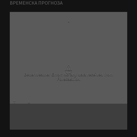
ВРЕМЕНСКА ПРОГНОЗА
-
⚠
BetterWeather Error: No any data received from
Forecast.io!.