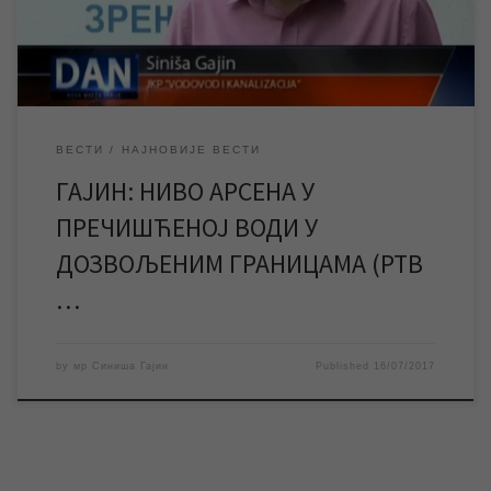
водовода 2004. године забрањена за пиће је решен, односно
ниво […]
ВЕСТИ
НАЈНОВИЈЕ ВЕСТИ
ГАЈИН: НИВО АРСЕНА У
ПРЕЧИШЋЕНОЈ ВОДИ У
ДОЗВОЉЕНИМ ГРАНИЦАМА (РТВ
…
by
мр Синиша Гајин
Published
16/07/2017