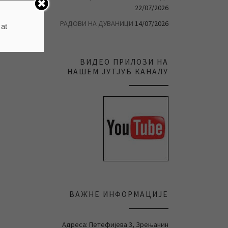
22/07/2026
РАДОВИ НА ДУВАНИЦИ
14/07/2026
 at
ВИДЕО ПРИЛОЗИ НА
НАШЕМ ЈУТЈУБ КАНАЛУ
ВАЖНЕ ИНФОРМАЦИЈЕ
Адреса: Петефијева 3, Зрењанин