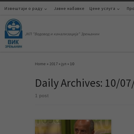
Извештаји о раду
Skip to content
Јавне набавке
Цене услуга
Пр
ЈКП "Водовод и канализација" Зрењанин
Home
»
2017
»
јул
»
10
Daily Archives:
10/07
1 post
Гостујући у емисији „АГРОСАТ“ на