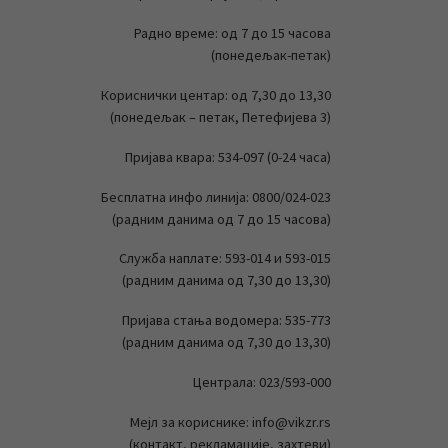
Радно време: од 7 до 15 часова
(понедељак-петак)
Кориснички центар: од 7,30 до 13,30
(понедељак – петак, Петефијева 3)
Пријава квара: 534-097 (0-24 часа)
Бесплатна инфо линија: 0800/024-023
(радним данима од 7 до 15 часова)
Служба наплате: 593-014 и 593-015
(радним данима од 7,30 до 13,30)
Пријава стања водомера: 535-773
(радним данима од 7,30 до 13,30)
Централа: 023/593-000
Мејл за кориснике: info@vikzr.rs
(контакт, рекламације, захтеви)