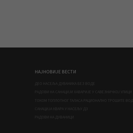
НАЈНОВИЈЕ ВЕСТИ
ДЕО НАСЕЉА ДУВАНИКА БЕЗ ВОДЕ
РАДОВИ НА САНАЦИЈИ ХАВАРИЈЕ У САВЕЗНИЧКОЈ УЛИЦИ
ТОКОМ ТОПЛОТНОГ ТАЛАСА РАЦИОНАЛНО ТРОШИТЕ ВО
САНАЦИЈА КВАРА У НАСЕЉУ Д3
РАДОВИ НА ДУВАНИЦИ