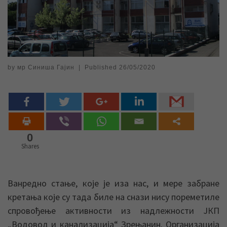
by
мр Синиша Гајин
|
Published
26/05/2020
0
Shares
Ванредно стање, које је иза нас, и мере забране
кретања које су тада биле на снази нису пореметиле
спровођење активности из надлежности ЈКП
„Водовод и канализација“ Зрењанин. Организација