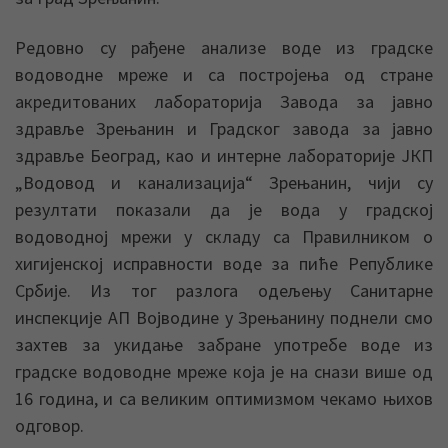
Редовно су рађене анализе воде из градске
водоводне мреже и са постројења од стране
акредитованих лабораторија Завода за јавно
здравље Зрењанин и Градског завода за јавно
здравље Београд, као и интерне лабораторије ЈКП
„Водовод и канализација“ Зрењанин, чији су
резултати показали да је вода у градској
водоводној мрежи у складу са Правилником о
хигијенској исправности воде за пиће Републике
Србије. Из тог разлога одељењу Санитарне
инспекције АП Војводине у Зрењанину поднели смо
захтев за укидање забране употребе воде из
градске водоводне мреже која је на снази више од
16 година, и са великим оптимизмом чекамо њихов
одговор.