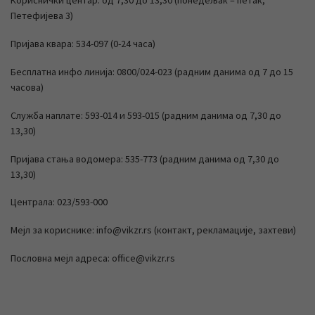
Кориснички центар: од 7,30 до 13,30 (понедељак – петак,
Петефијева 3)
Пријава квара: 534-097 (0-24 часа)
Бесплатна инфо линија: 0800/024-023 (радним данима од 7 до 15
часова)
Служба наплате: 593-014 и 593-015 (радним данима од 7,30 до
13,30)
Пријава стања водомера: 535-773 (радним данима од 7,30 до
13,30)
Централа: 023/593-000
Мејл за кориснике: info@vikzr.rs (контакт, рекламације, захтеви)
Пословна мејл адреса: office@vikzr.rs