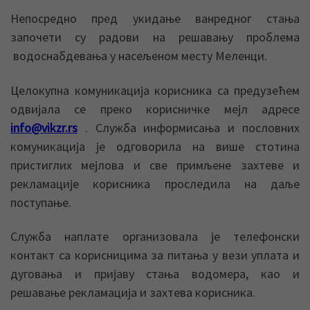
Непосредно пред укидање ванредног стања
започети су радови на решавању проблема
водоснабдевања у насељеном месту Меленци.
Целокупна комуникација корисника са предузећем
одвијала се преко корисничке мејл адресе
info@vikzr.rs
. Служба информисања и пословних
комуникација је одговорила на више стотина
пристиглих мејлова и све примљене захтеве и
рекламације корисника проследила на даље
поступање.
Служба наплате организовала је телефонски
контакт са корисницима за питања у вези уплата и
дуговања и пријаву стања водомера, као и
решавање рекламација и захтева корисника.