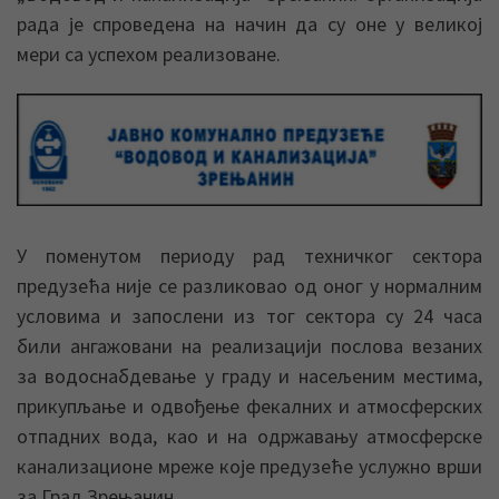
рада је спроведена на начин да су оне у великој
мери са успехом реализоване.
У поменутом периоду рад техничког сектора
предузећа није се разликовао од оног у нормалним
условима и запослени из тог сектора су 24 часа
били ангажовани на реализацији послова везаних
за водоснабдевање у граду и насељеним местима,
прикупљање и одвођење фекалних и атмосферских
отпадних вода, као и на одржавању атмосферске
канализационе мреже које предузеће услужно врши
за Град Зрењанин.