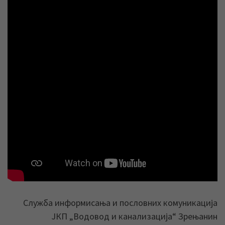
Служба информисања и пословних комуникација
ЈКП „Водовод и канализација“ Зрењанин