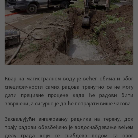
Квар на магистралном воду је већег обима и због
специфичности самих радова тренутно се не могу
дати прецизне процене када ће радови бити
завршени, а сигурно је да ће потрајати више часова.
Захваљујући ангажовању радника на терену, док
трају радови обезбеђено је водоснабдевање већем
делу града који се снабдева водом са овог