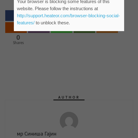
Your browser is blocking some features of this
website. Please follow the instructions at
http://support.heateor.com/browser-blocking-social-
features/
to unblock these.
0
Shares
AUTHOR
мр Синиша Гајин