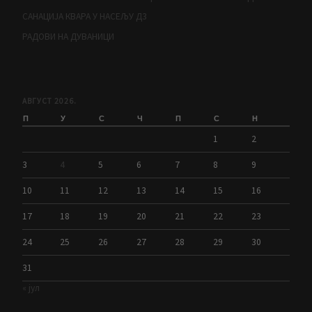
САНАЦИЈА КВАРА У НАСЕЉУ Д3
РАДОВИ НА ДУВАНИЦИ
АВГУСТ 2026.
П
У
С
Ч
П
С
Н
1
2
3
4
5
6
7
8
9
10
11
12
13
14
15
16
17
18
19
20
21
22
23
24
25
26
27
28
29
30
31
« јул