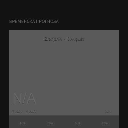
ВРЕМЕНСКА ПРОГНОЗА
Zrenjanin
-
6 Avgust
N/A
N/A
N/A
N/A
N/A
N/A
N/A
N/A