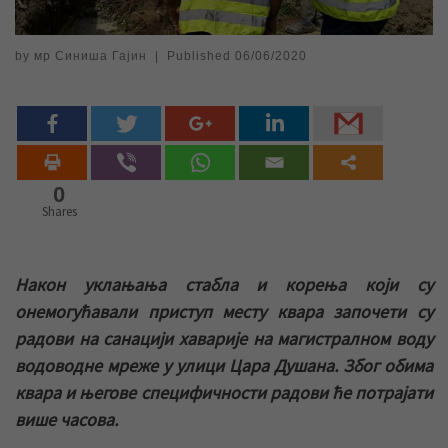
by
мр Синиша Гајин
|
Published
06/06/2020
0
Shares
Након уклањања стабла и корења који су
онемогућавали приступ месту квара започети су
радови на санацији хаварије на магистралном воду
водоводне мреже у улици Цара Душана. Због обима
квара и његове специфичности радови ће потрајати
више часова.