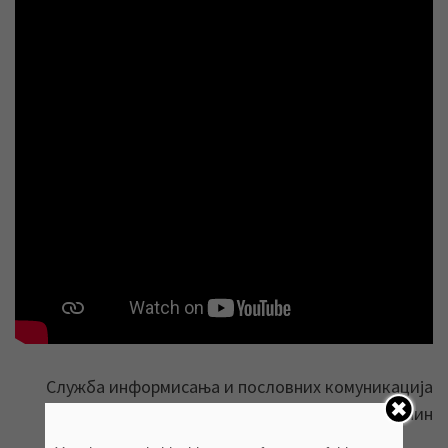
Служба информисања и пословних комуникација
ЈКП „Водовод и канализација“ Зрењанин