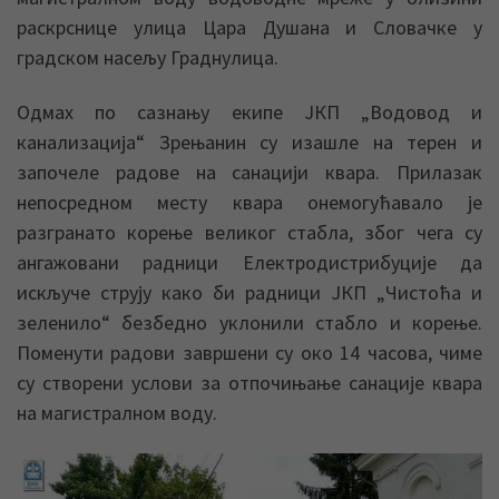
раскрснице улица Цара Душана и Словачке у
градском насељу Граднулица.
Одмах по сазнању екипе ЈКП „Водовод и
канализација“ Зрењанин су изашле на терен и
започеле радове на санацији квара. Прилазак
непосредном месту квара онемогућавало је
разгранато корење великог стабла, због чега су
ангажовани радници Електродистрибуције да
искључе струју како би радници ЈКП „Чистоћа и
зеленило“ безбедно уклонили стабло и корење.
Поменути радови завршени су око 14 часова, чиме
су створени услови за отпочињање санације квара
на магистралном воду.