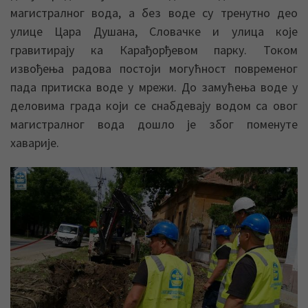
магистралног вода, а без воде су тренутно део
улице Цара Душана, Словачке и улица које
гравитирају ка Карађорђевом парку. Током
извођења радова постоји могућност повременог
пада притиска воде у мрежи. До замућења воде у
деловима града који се снабдевају водом са овог
магистралног вода дошло је због поменуте
хаварије.