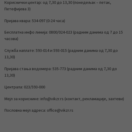
Кориснички центар: од 7,30 до 13,30 (понедељак – петак,
Петефијева 3)
Пријава квара: 534-097 (0-24 часа)
Бесплатна инфо линија: 0800/024-023 (радним данима од 7 до 15
часова)
Служба наплате: 593-014 и 593-015 (радним данима од 7,30 до
13,30)
Пријава стања водомера: 535-773 (радним данима од 7,30 до
13,30)
Централа: 023/593-000
Мејл за кориснике: info@vikzr.rs (контакт, рекламације, захтеви)
Пословна мејл адреса: office@vikzr.rs