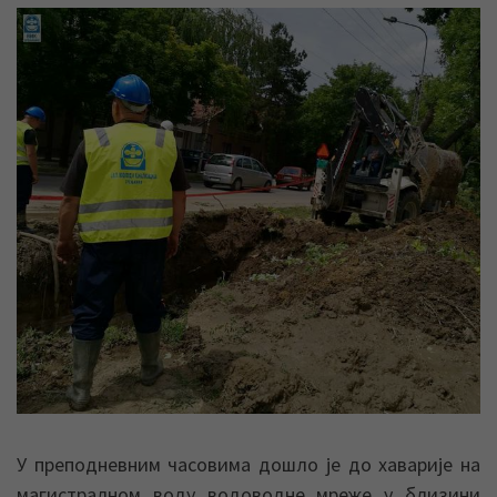
У преподневним часовима дошло је до хаварије на
магистралном воду водоводне мреже у близини