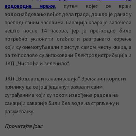
водоводне мреже
, путем којег се врши
водоснабдевање већег дела града, дошло је данас у
преподневним часовима. Санација квара је започела
нешто после 14 часова, јер је претходно било
потребно уклонити стабло и разгранато корење
који су онемогућавали приступ самом месту квара, а
за те послове су ангажовани Електродистрибуција и
ЈКП „Чистоћа и зеленило“.
ЈКП „Водовод и канализација“ Зрењанин користи
прилику да се још једанпут захвали свим
суграђанима који су током извођења радова на
санацији хаварије били без воде на стрпљењу и
разумевању.
Прочитајте још: