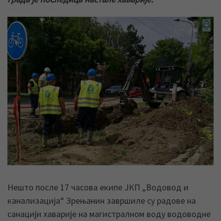
Нешто после 17 часова екипе ЈКП „Водовод и
канализација“ Зрењанин завршиле су радове на
санацији хаварије на магистралном воду водоводне