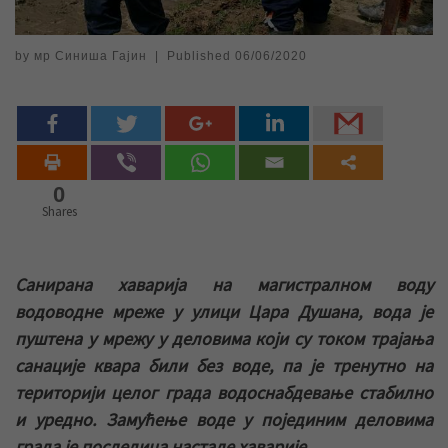
by
мр Синиша Гајин
|
Published
06/06/2020
0
Shares
Санирана хаварија на магистралном воду
водоводне мреже у улици Цара Душана, вода је
пуштена у мрежу у деловима који су током трајања
санације квара били без воде, па је тренутно на
територији целог града водоснабдевање стабилно
и уредно. Замућење воде у појединим деловима
града је последица настале хаварије.