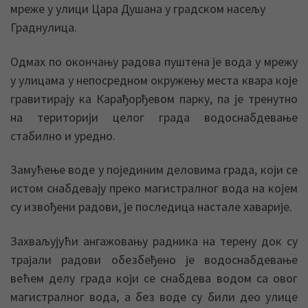
мреже у улици Цара Душана у градском насељу
Граднулица.
Одмах по окончању радова пуштена је вода у мрежу
у улицама у непосредном окружењу места квара које
гравитирају ка Карађорђевом парку, па је тренутно
на територији целог града водоснабдевање
стабилно и уредно.
Замућење воде у појединим деловима града, који се
истом снабдевају преко магистралног вода на којем
су извођени радови, је последица настале хаварије.
Захваљујући ангажовању радника на терену док су
трајали радови обезбеђено је водоснабдевање
већем делу града који се снабдева водом са овог
магистралног вода, а без воде су били део улице