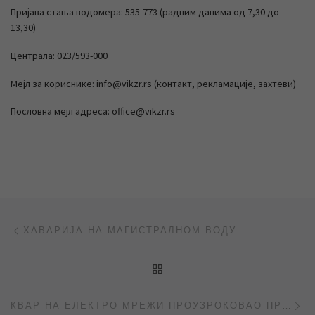
Пријава стања водомера: 535-773 (радним данима од 7,30 до
13,30)
Централа: 023/593-000
Мејл за кориснике: info@vikzr.rs (контакт, рекламације, захтеви)
Пословна мејл адреса: office@vikzr.rs
Post navigation
Previous post
ХАВАРИЈА НА МАГИСТРАЛНОМ ВОДУ
BACK TO POST LIST
Ne
КВАР НА ЕЛЕКТРО МРЕЖИ ПРОУЗРОКОВАО ПРЕКИД ВОДОСНАБДЕВАЊА