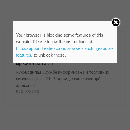
AUTHOR
Your browser is blocking some features of this
website. Please follow the instructions at
http://support.heateor.com/browser-blocking-social-
features/
to unblock these.
мр Синиша Гајин
Руководилац Службе информисања и пословних
комуникација ЈКП "Водовод и канализација"
Зрењанин
861 POSTS