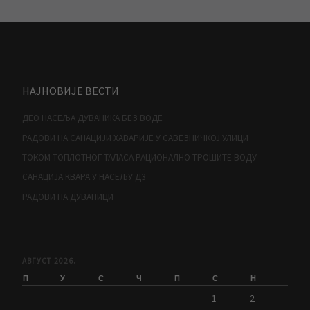
НАЈНОВИЈЕ ВЕСТИ
ДЕО НАСЕЉА ДУВАНИКА БЕЗ ВОДЕ
РАДОВИ НА САНАЦИЈИ ХАВАРИЈЕ У САВЕЗНИЧКОЈ УЛИЦИ
ТОКОМ ТОПЛОТНОГ ТАЛАСА РАЦИОНАЛНО ТРОШИТЕ ВОДУ
САНАЦИЈА КВАРА У НАСЕЉУ Д3
РАДОВИ НА ДУВАНИЦИ
АВГУСТ 2026.
П
У
С
Ч
П
С
Н
1
2