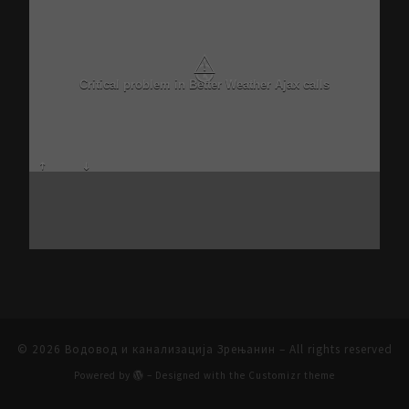
⚠
Critical problem in Better Weather Ajax calls
© 2026
Водовод и канализација Зрењанин
– All rights reserved
Powered by
– Designed with the
Customizr theme