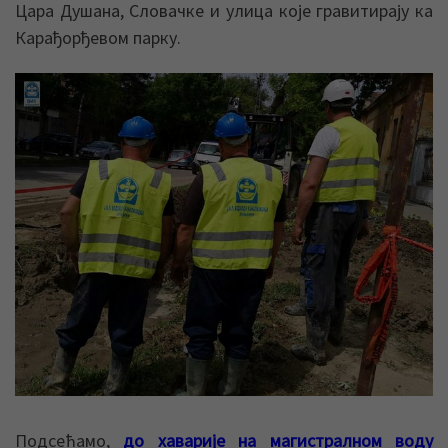
Цара Душана, Словачке и улица које гравитирају ка
Карађорђевом парку.
Подсећамо,
до хаварије на магистралном воду