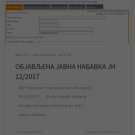
нисмо у могућности да јавну набавку објавимо на сајту нашег
предузећа. Јавну набавку ЈН 12/2017 „Услуге сечења
плочевина по мери“ можете погледати на Порталу јавних
набавки , где […]
ВЕСТИ
НАЈНОВИЈЕ ВЕСТИ
ОБЈАВЉЕНА ЈАВНА НАБАВКА ЈН
12/2017
JKP"Vodovod i kanalizacija" Zrenjanin
JN 12/2017
Portal javnih nabavki
Usluge sečenja pločevina po meri
Јавна набавка
by
Dragana Rašić
Published
21/04/2017