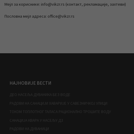
Мејл за кориснике: info@vikzr.rs (контакт, рекламације, захтеви)
Пословна мејл адреса: office@vikzr.rs
НАЈНОВИЈЕ ВЕСТИ
ДЕО НАСЕЉА ДУВАНИКА БЕЗ ВОДЕ
РАДОВИ НА САНАЦИЈИ ХАВАРИЈЕ У САВЕЗНИЧКОЈ УЛИЦИ
ТОКОМ ТОПЛОТНОГ ТАЛАСА РАЦИОНАЛНО ТРОШИТЕ ВОДУ
САНАЦИЈА КВАРА У НАСЕЉУ Д3
РАДОВИ НА ДУВАНИЦИ