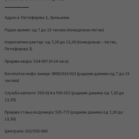
Адреса: Петефијева 3, Зрењанин
Радно време: од 7 до 15 часова (понедељак-петак)
Кориснички центар: од 7,30 до 13,30 (понедељак – петак,
Петефијева 3)
Пријава квара: 534-097 (0-24 часа)
Бесплатна инфо линија: 0800/024-023 (радним данима од 7 до 15
часова)
Служба наплате: 593-014 и 593-015 (радним данима од 7,30 до
13,30)
Пријава стања водомера: 535-773 (радним данима од 7,30 до
13,30)
Централа: 023/593-000