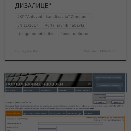
ДИЗАЛИЦЕ“
JKP"Vodovod i kanalizacija" Zrenjanin
JN 11/2017
Portal javnih nabavki
Usluge autodizalice
Јавна набавка
by
Dragana Rašić
Published
19/04/2017
ЈКП „Водовод и канализација“ Зрењанин обавештава све
заинтересоване стране да је расписана јавна набавка за
набавку хлора Na-хипохлорид и гасни хлор (Cl2). Због
техничких проблема нисмо у могућности да јавну набавку
објавимо на сајту нашег предузећа. Јавну набавку ЈН 02/2017
„Набавка хлора Na-хипохлорид и гасни хлор (Cl2)“ можете
погледати на […]