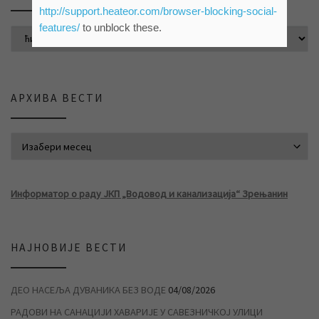
http://support.heateor.com/browser-blocking-social-
features/
to unblock these.
АРХИВА ВЕСТИ
АРХИВА ВЕСТИ
Информатор о раду ЈКП „Водовод и канализација“ Зрењанин
НАЈНОВИЈЕ ВЕСТИ
ДЕО НАСЕЉА ДУВАНИКА БЕЗ ВОДЕ
04/08/2026
РАДОВИ НА САНАЦИЈИ ХАВАРИЈЕ У САВЕЗНИЧКОЈ УЛИЦИ