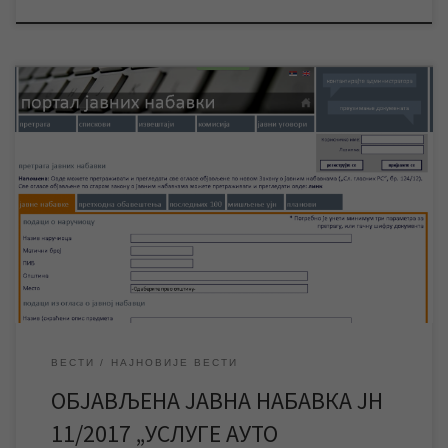
ЈКП „Водовод и канализација“ Зрењанин обавештава све
заинтересоване стране да је расписана јавна набавка за
услуге ауто дизалице. Због техничких проблема нисмо у
могућности да јавну набавку објавимо на сајту нашег
предузећа. Јавну набавку ЈН 11/2017 „Услуге ауто дизалице“
можете погледати на Порталу јавних набавки , где можете и
преузети конкурсну […]
ВЕСТИ
НАЈНОВИЈЕ ВЕСТИ
ОБЈАВЉЕНА ЈАВНА НАБАВКА ЈН
11/2017 „УСЛУГЕ АУТО