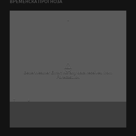
ВРЕМЕНСКА ПРОГНОЗА
-
⚠
BetterWeather Error: No any data received from
Forecast.io!.