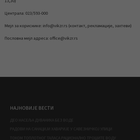
13,30)
Централа: 023/593-000
Мејл за кориснике: info@vikzr.rs (контакт, рекламације, захтеви)
Пословна мејл адреса: office@vikzr.rs
НАЈНОВИЈЕ ВЕСТИ
ДЕО НАСЕЉА ДУВАНИКА БЕЗ ВОДЕ
РАДОВИ НА САНАЦИЈИ ХАВАРИЈЕ У САВЕЗНИЧКОЈ УЛИЦИ
ТОКОМ ТОПЛОТНОГ ТАЛАСА РАЦИОНАЛНО ТРОШИТЕ ВОДУ