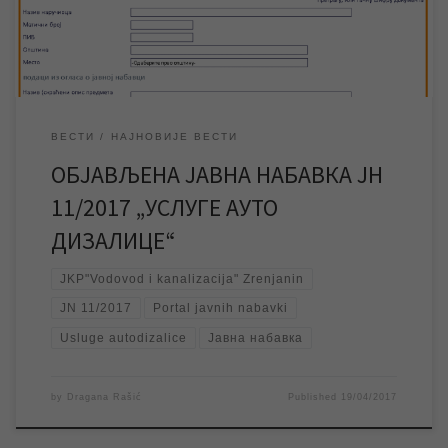
можете погледати на Порталу јавних набавки , где можете и
преузети конкурсну […]
ВЕСТИ
НАЈНОВИЈЕ ВЕСТИ
ОБЈАВЉЕНА ЈАВНА НАБАВКА ЈН
11/2017 „УСЛУГЕ АУТО
ДИЗАЛИЦЕ“
JKP"Vodovod i kanalizacija" Zrenjanin
JN 11/2017
Portal javnih nabavki
Usluge autodizalice
Јавна набавка
by
Dragana Rašić
Published
19/04/2017