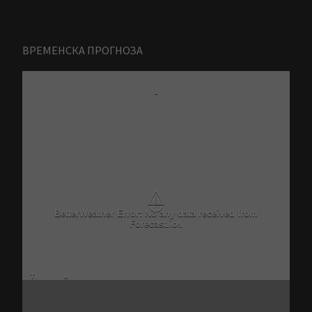
ВРЕМЕНСКА ПРОГНОЗА
-
⚠
BetterWeather Error: No any data received from
Forecast.io!.