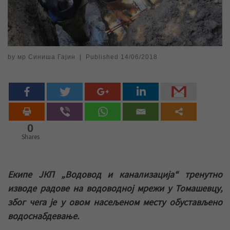
by
мр Синиша Гајин
|
Published
14/06/2018
0
Shares
Екипе ЈКП „Водовод и канализација“ тренутно
изводе радове на водоводној мрежи у Томашевцу,
због чега је у овом насељеном месту обустављено
водоснабдевање.