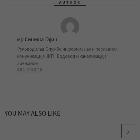
AUTHOR
мр Синиша Гајин
Руководилац Службе информисања и пословних
комуникација ЈКП "Водовод и канализација"
Зрењанин
861 POSTS
YOU MAY ALSO LIKE