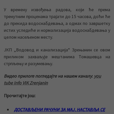
У времену извођења радова, који ће према
тренутним проценама трајати до 15 часова, доћи ће
до прекида водоснабдевања, а одмах по завршетку
истих уследиће и нормализација водоснабдевања у
целом насељеном месту.
ЈКП „Водовод и канализација“ Зрењанин се овом
приликом захваљује мештанима Томашевца на
стрпљењу и разумевању.
Видео прилоге погледајте на нашем каналу
:
you
tube Info VIK Zrenjanin
Прочитајте још:
ДОСТАВЉЕНИ РАЧУНИ ЗА МАЈ, НАСТАВЉА СЕ