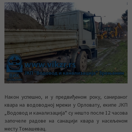
Након успешно, и у предвиђеном року, санираног
квара на водоводној мрежи у Орловату, екипе ЈКП
„Водовод и канализација“ су нешто после 12 часова
започеле радове на санацији квара у насељеном
месту Томашевац.