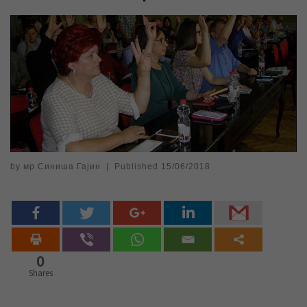
by
мр Синиша Гајин
|
Published
15/06/2018
0
Shares