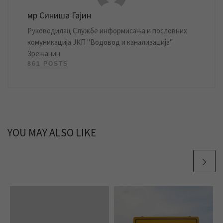
мр Синиша Гајин
Руководилац Службе информисања и пословних
комуникација ЈКП "Водовод и канализација"
Зрењанин
861 POSTS
YOU MAY ALSO LIKE