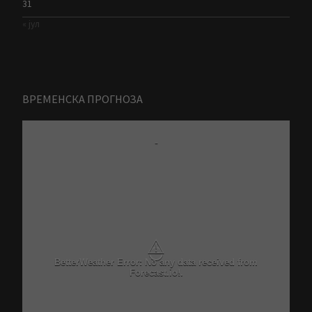
31
« јул
ВРЕМЕНСКА ПРОГНОЗА
-
⚠
BetterWeather Error: No any data received from
Forecast.io!.