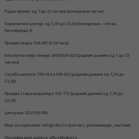
Радно време: од 7 до 15 часова (понедељак-петак)
Кориснички центар: од 7,30 до 13,30 (понедељак – петак,
Петефијева 3)
Пријава квара: 534-097 (0-24 часа)
Бесплатна инфо линија: 0800/024-023 (радним данима од 7 до 15
часова)
Служба наплате: 593-014 и 593-015 (радним данима од 7,30 до
13,30)
Пријава стања водомера: 535-773 (радним данима од 7,30 до
13,30)
Централа: 023/593-000
Мејл за кориснике: info@vikzr.rs (контакт, рекламације, захтеви)
Пословна мејл адреса: office@vikzr.rs