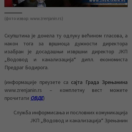
(фото извор: www.zrenjanin.rs)
Скупштина је донела ту одлуку већином гласова, а
након тога за вршиоца дужности директора
изабран је досадашњи извршни директор ЈКП
„Водовод и канализација“ дипл. економиста
Предраг Бодирога.
(информације преузете са
сајта Града Зрењанина
www.zrenjanin.rs – комплетну вест можете
прочитати
ОВДЕ
)
Служба информисања и пословних комуникација
ЈКП „Водовод и канализација“ Зрењанин