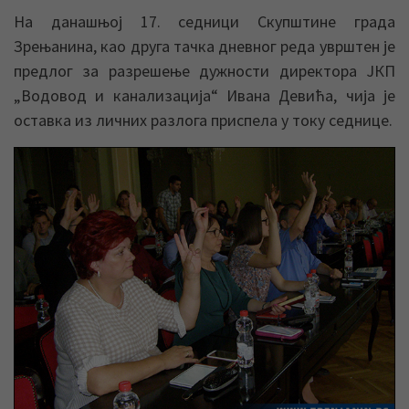
На данашњој 17. седници Скупштине града
Зрењанина, као друга тачка дневног реда уврштен је
предлог за разрешење дужности директора ЈКП
„Водовод и канализација“ Ивана Девића, чија је
оставка из личних разлога приспела у току седнице.