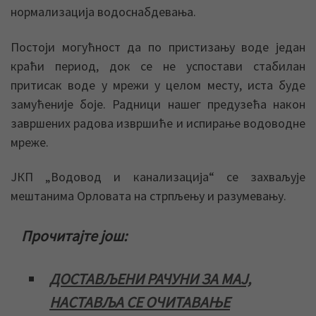
нормализација водоснабдевања.
Постоји могућност да по пристизању воде један
краћи период, док се не успостави стабилан
притисак воде у мрежи у целом месту, иста буде
замућеније боје. Радници нашег предузећа након
завршених радова извршиће и испирање водоводне
мреже.
ЈКП „Водовод и канализација“ се захваљује
мештанима Орловата на стрпљењу и разумевању.
Прочитајте још:
ДОСТАВЉЕНИ РАЧУНИ ЗА МАЈ,
НАСТАВЉА СЕ ОЧИТАВАЊЕ