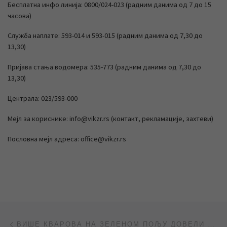
Бесплатна инфо линија: 0800/024-023 (радним данима од 7 до 15
часова)
Служба наплате: 593-014 и 593-015 (радним данима од 7,30 до
13,30)
Пријава стања водомера: 535-773 (радним данима од 7,30 до
13,30)
Централа: 023/593-000
Мејл за кориснике: info@vikzr.rs (контакт, рекламације, захтеви)
Пословна мејл адреса: office@vikzr.rs
Post navigation
Previous post
ВИШЕ КВАРОВА НА ЗЕЛЕНОМ ПОЉУ ДОВЕЛИ ДО ПРЕКИДА ВОДОСНАБДЕВАЊА