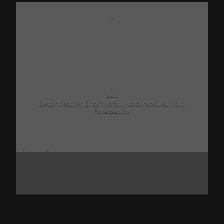
-
⚠
BetterWeather Error: No any data received from
Forecast.io!.