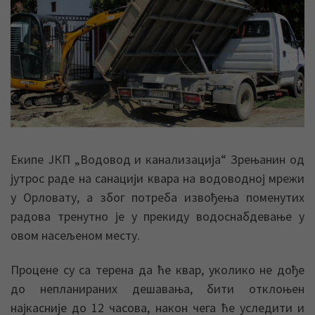
Екипе ЈКП „Водовод и канализација“ Зрењанин од
јутрос раде на санацији квара на водоводној мрежи
у Орловату, а због потреба извођења поменутих
радова тренутно је у прекиду водоснабдевање у
овом насељеном месту.
Процене су са терена да ће квар, уколико не дође
до непланираних дешавања, бити отклоњен
најкасније до 12 часова, након чега ће уследити и