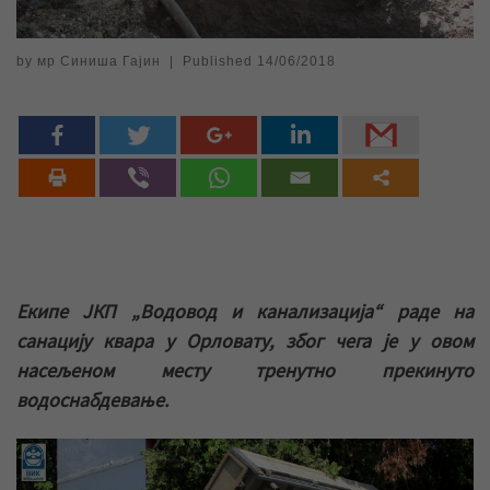
by
мр Синиша Гајин
|
Published
14/06/2018
Екипе ЈКП „Водовод и канализација“ раде на
санацију квара у Орловату, због чега је у овом
насељеном месту тренутно прекинуто
водоснабдевање.