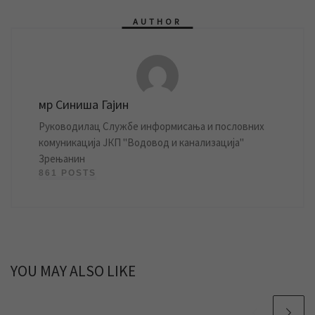
AUTHOR
мр Синиша Гајин
Руководилац Службе информисања и пословних
комуникација ЈКП "Водовод и канализација"
Зрењанин
861 POSTS
YOU MAY ALSO LIKE