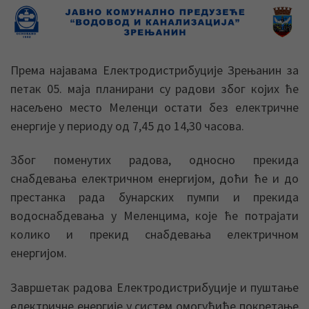
Према најавама Електродистрибуције Зрењанин за
петак 05. маја планирани су радови због којих ће
насељено место Меленци остати без електричне
енергије у периоду од 7,45 до 14,30 часова.
Због поменутих радова, односно прекида
снабдевања електричном енергијом, доћи ће и до
престанка рада бунарских пумпи и прекида
водоснабдевања у Меленцима, које ће потрајати
колико и прекид снабдевања електричном
енергијом.
Завршетак радова Електродистрибуције и пуштање
електричне енергије у систем омогућиће покретање