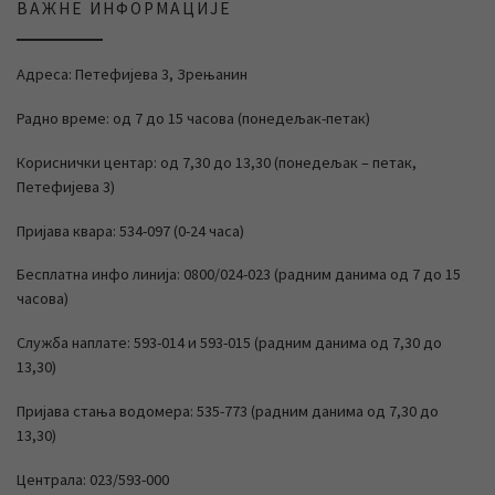
ВАЖНЕ ИНФОРМАЦИЈЕ
Адреса: Петефијева 3, Зрењанин
Радно време: од 7 до 15 часова (понедељак-петак)
Кориснички центар: од 7,30 до 13,30 (понедељак – петак,
Петефијева 3)
Пријава квара: 534-097 (0-24 часа)
Бесплатна инфо линија: 0800/024-023 (радним данима од 7 до 15
часова)
Служба наплате: 593-014 и 593-015 (радним данима од 7,30 до
13,30)
Пријава стања водомера: 535-773 (радним данима од 7,30 до
13,30)
Централа: 023/593-000