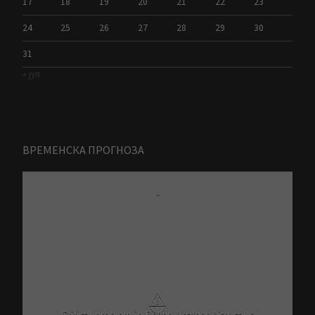
17
18
19
20
21
22
23
24
25
26
27
28
29
30
31
« јул
ВРЕМЕНСКА ПРОГНОЗА
-
⚠
Critical problem in Better Weather Ajax calls