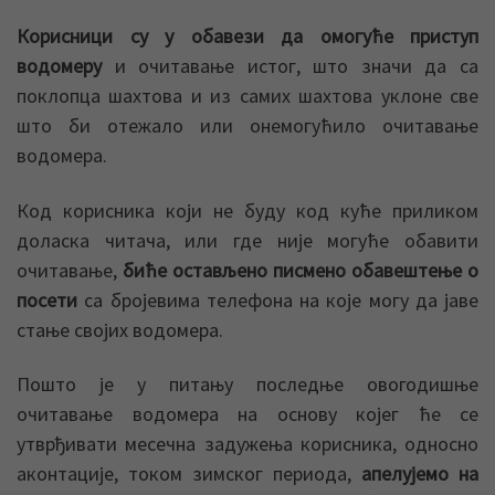
Корисници су у обавези да омогуће приступ
водомеру
и очитавање истог, што значи да са
поклопца шахтова и из самих шахтова уклоне све
што би отежало или онемогућило очитавање
водомера.
Код корисника који не буду код куће приликом
доласка читача, или где није могуће обавити
очитавање,
биће остављено писмено обавештење о
посети
са бројевима телефона на које могу да јаве
стање својих водомера.
Пошто је у питању последње овогодишње
очитавање водомера на основу којег ће се
утврђивати месечна задужења корисника, односно
аконтације, током зимског периода,
апелујемо на