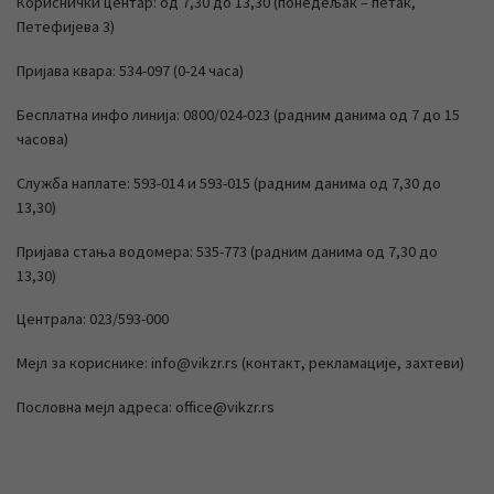
Кориснички центар: од 7,30 до 13,30 (понедељак – петак,
Петефијева 3)
Пријава квара: 534-097 (0-24 часа)
Бесплатна инфо линија: 0800/024-023 (радним данима од 7 до 15
часова)
Служба наплате: 593-014 и 593-015 (радним данима од 7,30 до
13,30)
Пријава стања водомера: 535-773 (радним данима од 7,30 до
13,30)
Централа: 023/593-000
Мејл за кориснике: info@vikzr.rs (контакт, рекламације, захтеви)
Пословна мејл адреса: office@vikzr.rs