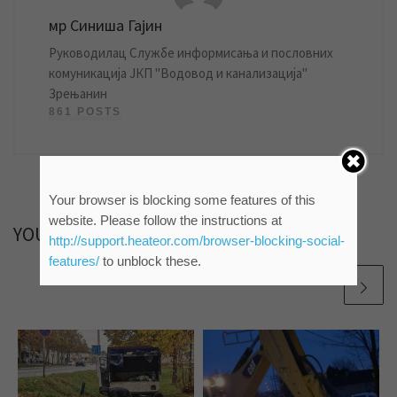
мр Синиша Гајин
Руководилац Службе информисања и пословних
комуникација ЈКП "Водовод и канализација"
Зрењанин
861 POSTS
Your browser is blocking some features of this
website. Please follow the instructions at
YOU MAY ALSO LIKE
http://support.heateor.com/browser-blocking-social-
features/
to unblock these.