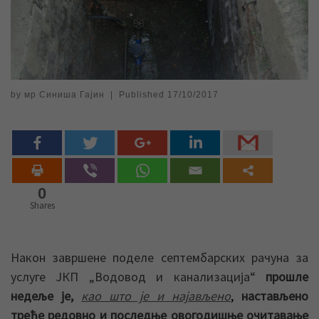
by
мр Синиша Гајин
|
Published
17/10/2017
0
Shares
Након завршене поделе септембарских рачуна за
услуге ЈКП „Водовод и канализација“
прошле
недеље је,
као што је и најављено
,
настављено
треће редовно и последње овогодишње очитавање