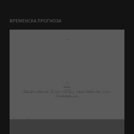
ВРЕМЕНСКА ПРОГНОЗА
-
⚠
BetterWeather Error: No any data received from
Forecast.io!.