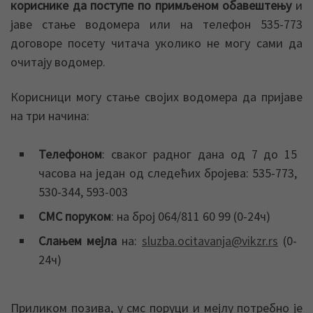
кориснике да поступе по примљеном обавештењу
и
јаве стање водомера или на телефон 535-773
договоре посету читача уколико не могу сами да
очитају водомер.
Корисници могу стање својих водомера да пријаве
на три начина:
Телефоном
: сваког радног дана од 7 до 15
часова на један од следећих бројева: 535-773,
530-344, 593-003
СМС поруком
: на број 064/811 60 99 (0-24ч)
Слањем мејла
на:
sluzba.ocitavanja@vikzr.rs
(0-
24ч)
Приликом позива, у смс поруци и мејлу потребно је