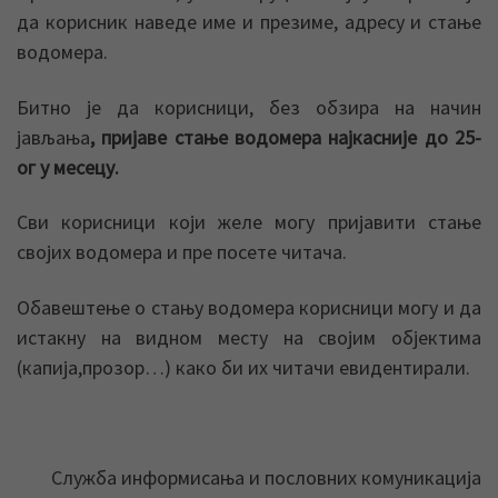
да корисник наведе име и презиме, адресу и стање
водомера.
Битно је да корисници, без обзира на начин
јављања
, пријаве стање водомера најкасније до 25-
ог у месецу.
Сви корисници који желе могу пријавити стање
својих водомера и пре посете читача.
Обавештење о стању водомера корисници могу и да
истакну на видном месту на својим објектима
(капија,прозор…) како би их читачи евидентирали.
Служба информисања и пословних комуникација