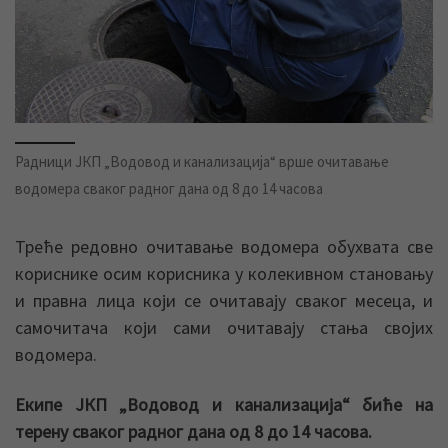
Радници ЈКП „Водовод и канализација“ врше очитавање
водомера сваког радног дана од 8 до 14 часова
Треће редовно очитавање водомера обухвата све
кориснике осим корисника у колекивном становању
и правна лица који се очитавају сваког месеца, и
самочитача који сами очитавају стања својих
водомера.
Екипе ЈКП „Водовод и канализација“ биће на
терену сваког радног дана од 8 до 14 часова.