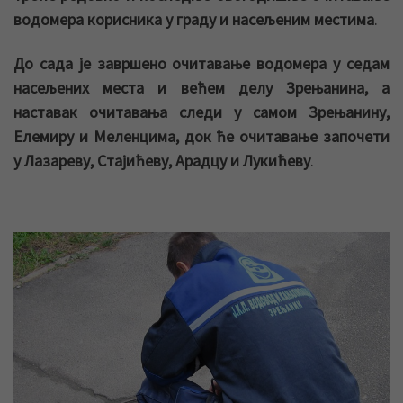
водомера корисника у граду и насељеним местима
.
До сада је завршено очитавање водомера у седам
насељених места и већем делу Зрењанина, а
наставак очитавања следи у самом Зрењанину,
Елемиру и Меленцима, док ће очитавање започети
у Лазареву, Стајићеву, Арадцу и Лукићеву
.