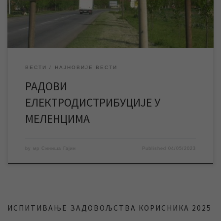
Меленци остати без електричне енергије у периоду од 7,45
до […]
ВЕСТИ
НАЈНОВИЈЕ ВЕСТИ
РАДОВИ
ЕЛЕКТРОДИСТРИБУЦИЈЕ У
МЕЛЕНЦИМА
by
мр Синиша Гајин
Published
04/05/2023
ИСПИТИВАЊЕ ЗАДОВОЉСТВА КОРИСНИКА 2025