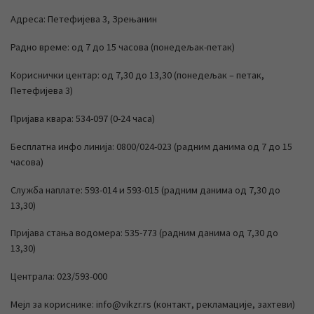
Адреса: Петефијева 3, Зрењанин
Радно време: од 7 до 15 часова (понедељак-петак)
Кориснички центар: од 7,30 до 13,30 (понедељак – петак,
Петефијева 3)
Пријава квара: 534-097 (0-24 часа)
Бесплатна инфо линија: 0800/024-023 (радним данима од 7 до 15
часова)
Служба наплате: 593-014 и 593-015 (радним данима од 7,30 до
13,30)
Пријава стања водомера: 535-773 (радним данима од 7,30 до
13,30)
Централа: 023/593-000
Мејл за кориснике: info@vikzr.rs (контакт, рекламације, захтеви)