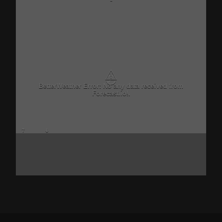
-
⚠
BetterWeather Error: No any data received from
Forecast.io!.