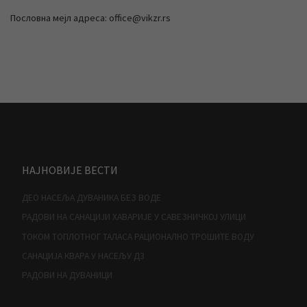
Пословна мејл адреса: office@vikzr.rs
НАЈНОВИЈЕ ВЕСТИ
ДЕО НАСЕЉА ДУВАНИКА БЕЗ ВОДЕ
РАДОВИ НА САНАЦИЈИ ХАВАРИЈЕ У САВЕЗНИЧКОЈ УЛИЦИ
ТОКОМ ТОПЛОТНОГ ТАЛАСА РАЦИОНАЛНО ТРОШИТЕ ВОДУ
САНАЦИЈА КВАРА У НАСЕЉУ Д3
РАДОВИ НА ДУВАНИЦИ