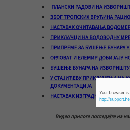
ПЛАНСКИ РАДОВИ НА ИЗВОРИШТ
ЗБОГ ТРОПСКИХ ВРУЋИНА РАЦИ
НАСТАВАК ОЧИТАВАЊА ВОДОМЕР
ПРИКЉУЧЦИ НА ВОДОВОДНУ МРЕЖ
ПРИПРЕМЕ ЗА БУШЕЊЕ БУНАРА 
ОРЛОВАТ И ЕЛЕМИР ДОБИЈАЈУ Н
БУШЕЊЕ БУНАРА НА ИЗВОРИШТУ 
У СТАЈИЋЕВУ ПРИКЉУЧЕЊА НА К
ДОКУМЕНТАЦИЈА
Your browser is 
НАСТАВАК ИЗГРАДЊЕ КАНАЛИЗАЦ
http://support.h
Видео прилоге погледајте на н