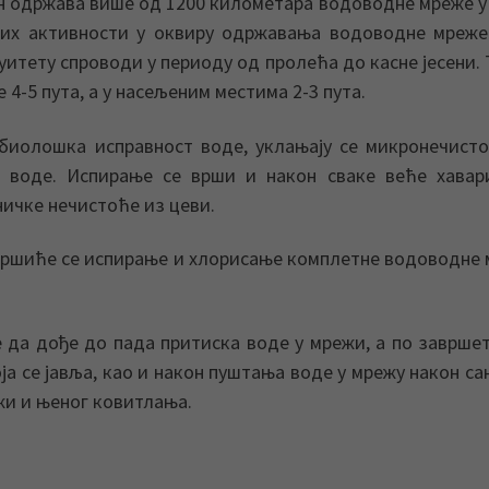
 одржава више од 1200 километара водоводне мреже у
их активности у оквиру одржавања водоводне мреже
нуитету спроводи у периоду од пролећа до касне јесени.
 4-5 пута, а у насељеним местима 2-3 пута.
иолошка исправност воде, уклањају се микронечист
 воде. Испирање се врши и након сваке веће хавари
ничке нечистоће из цеви.
ва вршиће се испирање и хлорисање комплетне водоводне
е да дође до пада притиска воде у мрежи, а по заврше
ја се јавља, као и након пуштања воде у мрежу након са
жи и њеног ковитлања.