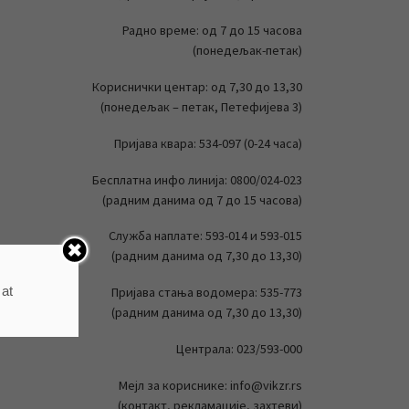
Радно време: од 7 до 15 часова
(понедељак-петак)
Кориснички центар: од 7,30 до 13,30
(понедељак – петак, Петефијева 3)
Пријава квара: 534-097 (0-24 часа)
Бесплатна инфо линија: 0800/024-023
(радним данима од 7 до 15 часова)
Служба наплате: 593-014 и 593-015
(радним данима од 7,30 до 13,30)
 at
Пријава стања водомера: 535-773
(радним данима од 7,30 до 13,30)
Централа: 023/593-000
Мејл за кориснике: info@vikzr.rs
(контакт, рекламације, захтеви)