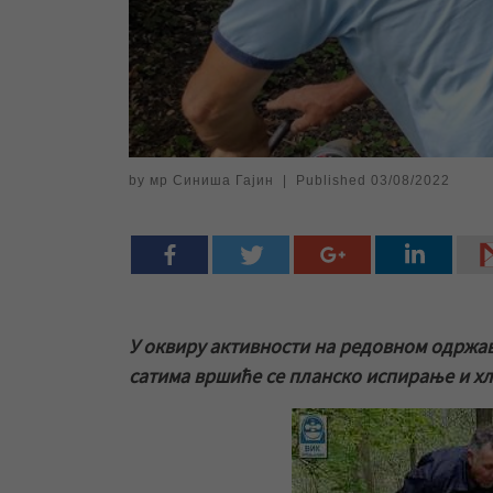
by
мр Синиша Гајин
|
Published
03/08/2022
У оквиру активности на редовном одржав
сатима вршиће се планско испирање и х