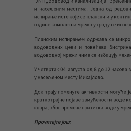
ЈКП „Водовод и канализација“ Зрењанин
и насељеним местима. Једна од редовн
испирање исте које се плански и у конти
године комплетна мрежа у граду се испере
Планским испирањем одржава се микроб
водоводних цеви и повећава бистрина
водоводној мрежи чиме се избацују меха
У четвртак 04. августа од 8 до 12 часо
у насељеном месту Михајлово.
Док трају поменуте активности могуће ј
краткотрајне појаве замућености воде ко
квара, због промене притиска воде у мре
Прочитајте још: