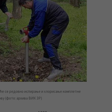
шиће се редовно испирање и хлорисање комплетне
ву (фото: архива ВИК ЗР)