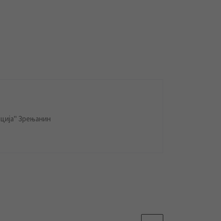
ција" Зрењанин