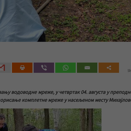
Sh
ању водоводне мреже, у четвртак 04. августа у препод
лорисање комплетне мреже у насељеном месту Михајлов