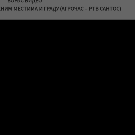
БОНУС ВИДЕО
НИМ МЕСТИМА И ГРАДУ (АГРОЧАС – РТВ САНТОС)