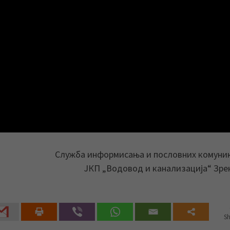
Служба информисања и пословних комуни
ЈКП „Водовод и канализација“ Зр
Sh