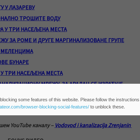
У У ЛАЗАРЕВУ
ОНАЛНО ТРОШИТЕ ВОДУ
А У ТРИ НАСЕЉЕНА МЕСТА
У ЗА РОМЕ И ДРУГЕ МАРГИНАЛИЗОВАНЕ ГРУПЕ
У МЕЛЕНЦИМА
ОВЕ БУНАРЕ
У ТРИ НАСЕЉЕНА МЕСТА
АНАЛИЗАЦИОНУ МРЕЖУ, ЗА АРАДАЦ СЕ ИЗРАЂУЈЕ
blocking some features of this website. Please follow the instructions
ИОНЕ МРЕЖЕ У ЕЛЕМИРУ И КЛЕКУ
eateor.com/browser-blocking-social-features/
to unblock these.
ашем YouTube каналу –
Vodovod i kanalizacija Zrenjanin