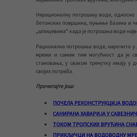
Нерационалну потрошњу воде, односно 
бетонских површина, пуњење базена и ч
„шпицевима“ када је потрошња воде највећ
Рационална потрошња воде, нарочито у 
мрежи и самим тим могућност да је св
становања, у сваком тренутку имају у
својих потреба.
Прочитајте још:
ПОЧЕЛА РЕКОНСТРУКЦИЈА ВОДО
САНИРАНА ХАВАРИЈА У САВЕЗНИ
ТОКОМ ТРОПСКИХ ВРУЋИНА СНА
ПРИКЉУЧЦИ НА ВОДОВОДНУ МРЕЖ