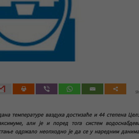
Sh
ана температуре ваздуха достизаће и 44 степена Целз
ксимуме, али је и поред тога систем водоснабдев
 стање одржало неопходно је да се у наредним даним