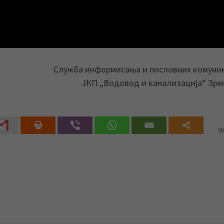
Служба информисања и пословних комуни
ЈКП „Водовод и канализација“ Зр
Sh