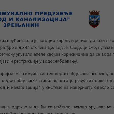
их врућина који је погодио Европу и регион долази и ко
ратуре и до 44 степена Целзијуса. Сведоци смо, путем м
 региону упутили апеле својим корисницима да се вода
најави и рестрикције у водоснабдевању.
оријске максимуме, систем водоснабдевања непрекидн
га водоснабдевање стабилно, што је резултат вишего
од и канализација“ у системе на изворишту одакле с
евања одржао и да би се избегло његово урушавање 
на грађане да воду троше рационално.