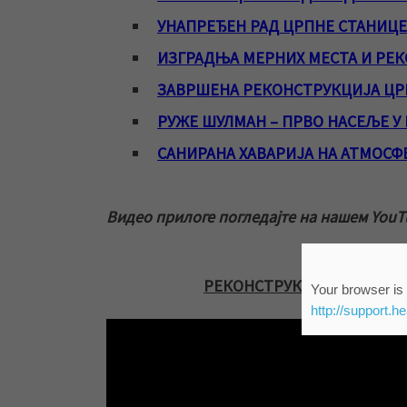
УНАПРЕЂЕН РАД ЦРПНЕ СТАНИЦЕ
ИЗГРАДЊА МЕРНИХ МЕСТА И РЕ
ЗАВРШЕНА РЕКОНСТРУКЦИЈА ЦР
РУЖЕ ШУЛМАН – ПРВО НАСЕЉЕ 
САНИРАНА ХАВАРИЈА НА АТМОС
Видео прилоге погледајте на нашем YouT
РЕКОНСТРУКЦИЈА ВОДОВО
Your browser is 
http://support.h