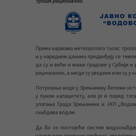
троши рационално.
Према најавама метеоролога талас тропск
и у наредним данима предвиђају се темпе
да су и већи и мањи градови у Србији и
рационално, а негде су уведене или су у 
Потрошња воде у Зрењанину бележи ист
у пуном капацитету, али је и поред то
улагања Града Зрењанина и ЈКП „Водов
снабдева водом.
Да би се постојећи систем водоснабд
најављених тропских врућина, апелујемо 