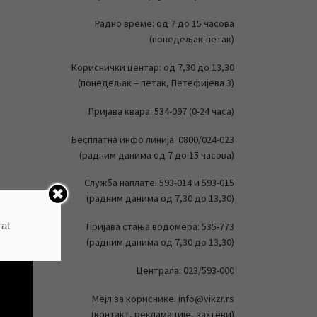
Радно време: од 7 до 15 часова
(понедељак-петак)
Кориснички центар: од 7,30 до 13,30
(понедељак – петак, Петефијева 3)
Пријава квара: 534-097 (0-24 часа)
Бесплатна инфо линија: 0800/024-023
(радним данима од 7 до 15 часова)
Служба наплате: 593-014 и 593-015
(радним данима од 7,30 до 13,30)
 at
Пријава стања водомера: 535-773
(радним данима од 7,30 до 13,30)
Централа: 023/593-000
Мејл за кориснике: info@vikzr.rs
(контакт, рекламације, захтеви)