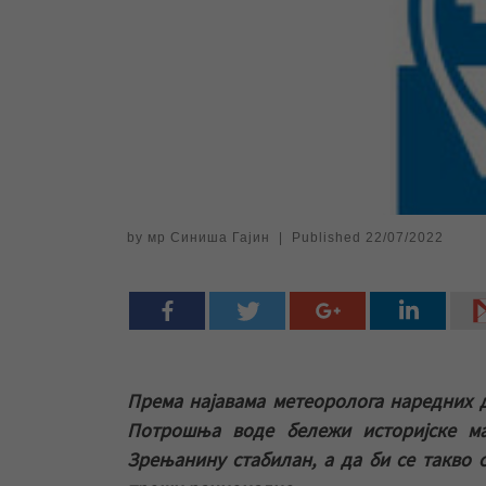
by
мр Синиша Гајин
|
Published
22/07/2022
Према најавама метеоролога наредних д
Потрошња воде бележи историјске ма
Зрењанину стабилан, а да би се такво