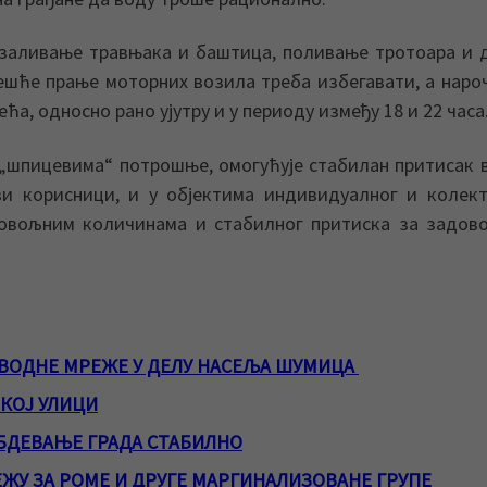
заливање травњака и баштица, поливање тротоара и 
ешће прање моторних возила треба избегавати, а наро
а, односно рано ујутру и у периоду између 18 и 22 часа
„шпицевима“ потрошње, омогућује стабилан притисак 
и корисници, и у објектима индивидуалног и колек
 довољним количинама и стабилног притиска за задо
ВОДНЕ МРЕЖЕ У ДЕЛУ НАСЕЉА ШУМИЦА
ЧКОЈ УЛИЦИ
БДЕВАЊЕ ГРАДА СТАБИЛНО
У ЗА РОМЕ И ДРУГЕ МАРГИНАЛИЗОВАНЕ ГРУПЕ