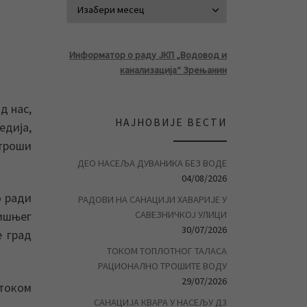
АРХИВА ВЕСТ
Информатор о раду ЈКП „Водовод и
канализација“ Зрењанин
д нас,
НАЈНОВИЈЕ ВЕСТИ
едија,
 троши
ДЕО НАСЕЉА ДУВАНИКА БЕЗ ВОДЕ
04/08/2026
о ради
РАДОВИ НА САНАЦИЈИ ХАВАРИЈЕ У
САВЕЗНИЧКОЈ УЛИЦИ
дишњег
30/07/2026
е град
ТОКОМ ТОПЛОТНОГ ТАЛАСА
РАЦИОНАЛНО ТРОШИТЕ ВОДУ
29/07/2026
током
САНАЦИЈА КВАРА У НАСЕЉУ Д3