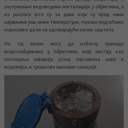
унутрашњих водоводних инсталација у објектима, а
из разлога што су за дане који су пред нама
најављене још ниже температуре, поново подсећамо
кориснике да их на одговарајући начин заштите.
На тај начин могу да избегну прекиде
водоснабдевањa у објектима, које настају као
последица хаварија услед смрзавања цеви и
водомера, и трошкове њихових санација.