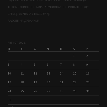
РАДОВИ НА САНАЦИЈИ ХАВАРИЈЕ У САВЕЗНИЧКОЈ УЛИЦИ
ТОКОМ ТОПЛОТНОГ ТАЛАСА РАЦИОНАЛНО ТРОШИТЕ ВОДУ
САНАЦИЈА КВАРА У НАСЕЉУ Д3
РАДОВИ НА ДУВАНИЦИ
АВГУСТ 2026.
П
У
С
Ч
П
С
Н
1
2
3
4
5
6
7
8
9
10
11
12
13
14
15
16
17
18
19
20
21
22
23
24
25
26
27
28
29
30
31
« јул