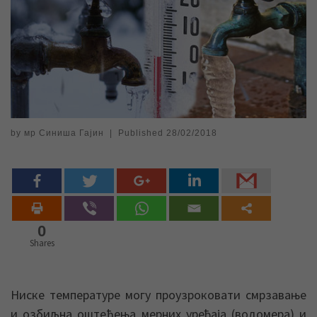
by
мр Синиша Гајин
|
Published
28/02/2018
0
Shares
Ниске температуре могу проузроковати смрзавањe
и озбиљна оштећења мерних уређаја (водомера) и