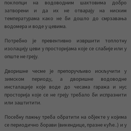
поклопци на водоводним шахтовима добро
затворени и да их не отварају на ниским
температурама како не би дошло до смрзавања
водомера и воде у цевима.
Потребно је превентивно извршити топлотну
изолацију цеви у просторијама које се слабије или у
опште не греју.
Дворишне чесме је препоручљиво искључити у
зимском периоду, а дворишне водоводне
инсталације које воде до чесама гаража и нус
просторија које се не греју требало би испразнити
или заштитити.
Посебну пажњу треба обратити на објекте у којима
се периодично борави (викендице, празне куће..) и у