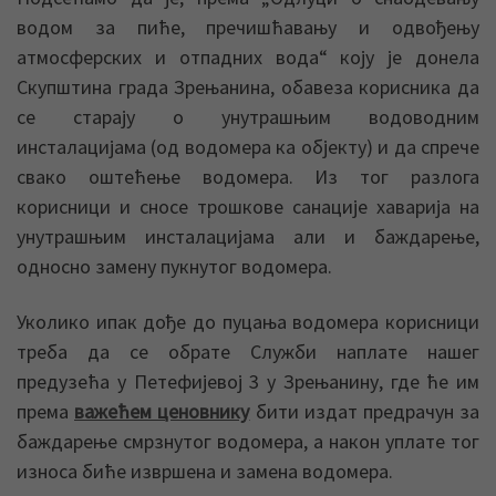
водом за пиће, пречишћавању и одвођењу
атмосферских и отпадних вода“ коју је донела
Скупштина града Зрењанина, обавеза корисника да
се старају о унутрашњим водоводним
инсталацијама (од водомера ка објекту) и да спрече
свако оштећење водомера. Из тог разлога
корисници и сносе трошкове санације хаварија на
унутрашњим инсталацијама али и баждарење,
односно замену пукнутог водомера.
Уколико ипак дође до пуцања водомера корисници
треба да се обрате Служби наплате нашег
предузећа у Петефијевој 3 у Зрењанину, где ће им
према
важећем ценовнику
бити издат предрачун за
баждарење смрзнутог водомера, а након уплате тог
износа биће извршена и замена водомера.