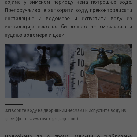
којима у зимском периоду нема потрошње воде.
Препоручљиво је затворити воду, преконтролисати
инсталације и водомере и испустити воду из
инсталација како не би дошло до смрзавања и
пуцања водомера и цеви.
Затворите воду на дворишним чесмама и испустите воду из
цеви (фото: www.rovex-grejanje.com)
Подсећамо да је, према „Одлуци о снабдевању