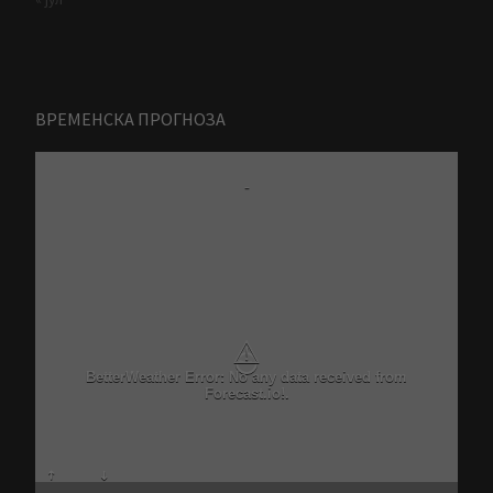
ВРЕМЕНСКА ПРОГНОЗА
-
⚠
BetterWeather Error: No any data received from
Forecast.io!.