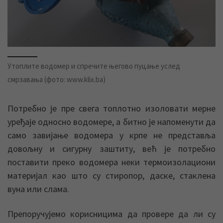
Утоплите водомер и спречите његово пуцање услед
смрзавања (фото: www.klix.ba)
Потребно је пре свега топлотно изоловати мерне
уређаје односно водомере, а битно је напоменути да
само завијање водомера у крпе не представља
довољну и сигурну заштиту, већ је потребно
поставити преко водомера неки термоизолациони
материјал као што су стиропор, даске, стаклена
вуна или слама.
Препоручујемо корисницима да провере да ли су