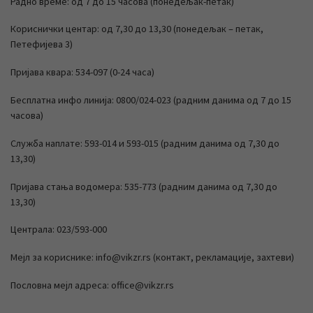
Радно време: од 7 до 15 часова (понедељак-петак)
Кориснички центар: од 7,30 до 13,30 (понедељак – петак,
Петефијева 3)
Пријава квара: 534-097 (0-24 часа)
Бесплатна инфо линија: 0800/024-023 (радним данима од 7 до 15
часова)
Служба наплате: 593-014 и 593-015 (радним данима од 7,30 до
13,30)
Пријава стања водомера: 535-773 (радним данима од 7,30 до
13,30)
Централа: 023/593-000
Мејл за кориснике: info@vikzr.rs (контакт, рекламације, захтеви)
Пословна мејл адреса: office@vikzr.rs