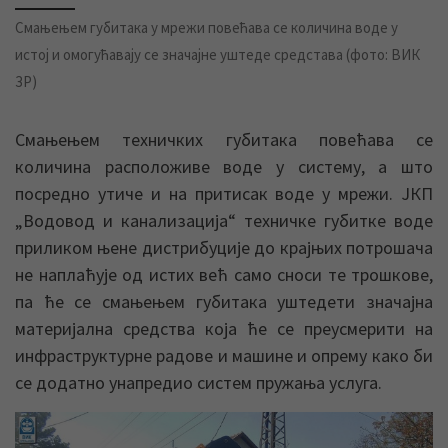
Смањењем губитака у мрежи повећава се количина воде у
истој и омогућавају се значајне уштеде средстава (фото: ВИК
ЗР)
Смањењем техничких губитака повећава се
количина расположиве воде у систему, а што
посредно утиче и на притисак воде у мрежи. ЈКП
„Водовод и канализација“ техничке губитке воде
приликом њене дистрибуције до крајњих потрошача
не наплаћује од истих већ само сноси те трошкове,
па ће се смањењем губитака уштедети значајна
материјална средства која ће се преусмерити на
инфраструктурне радове и машине и опрему како би
се додатно унапредио систем пружања услуга.