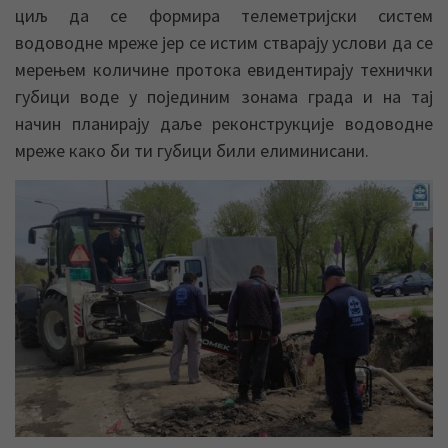
циљ да се формира телеметријски систем
водоводне мреже јер се истим стварају услови да се
мерењем количине протока евидентирају технички
губици воде у појединим зонама града и на тај
начин планирају даље реконструкције водоводне
мреже како би ти губици били елиминисани.