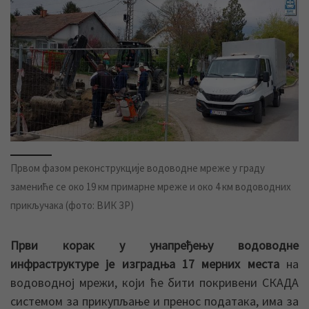
Првом фазом реконструкције водоводне мреже у граду
замениће се око 19 км примарне мреже и око 4 км водоводних
прикључака (фото: ВИК ЗР)
Први корак у унапређењу водоводне
инфраструктуре је изградња 17 мерних места
на
водоводној мрежи, који ће бити покривени СКАДА
системом за прикупљање и пренос података, има за