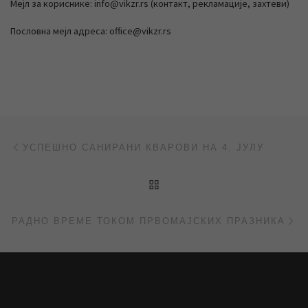
Мејл за кориснике: info@vikzr.rs (контакт, рекламације, захтеви)
Пословна мејл адреса: office@vikzr.rs
Post navigation
Previous post
УСПЕШНО САНИРАНИ КВАРОВИ НА 4. ЈУЛУ
BACK TO POST LIST
Ne
РАДНО ВРЕМЕ ТОКОМ ПРВОМАЈСКИХ ПРАЗНИКА