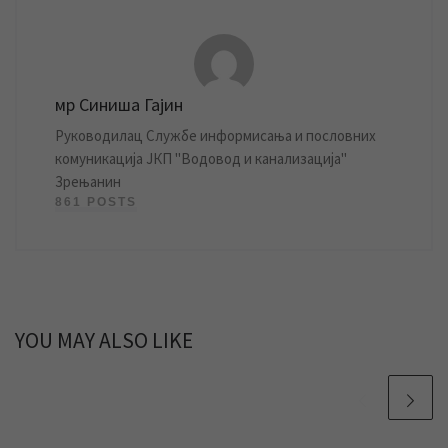
мр Синиша Гајин
Руководилац Службе информисања и пословних
комуникација ЈКП "Водовод и канализација"
Зрењанин
861 POSTS
YOU MAY ALSO LIKE