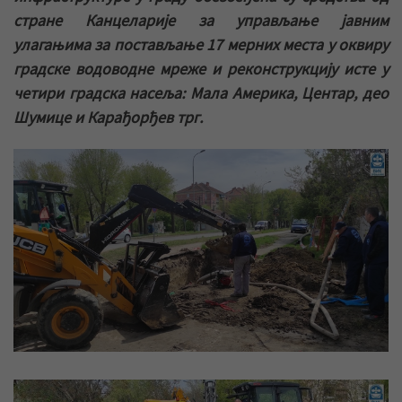
стране Канцеларије за управљање јавним
улагањима за постављање 17 мерних места у оквиру
градске водоводне мреже и реконструкцију исте у
четири градска насеља: Мала Америка, Центар, део
Шумице и Карађорђев трг.