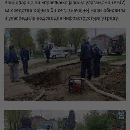
Канцеларије за управљање јавним улагањима (КУЈУ)
за средства којима би се у значајној мери обновила
и унапредила водоводна инфраструктура у граду.