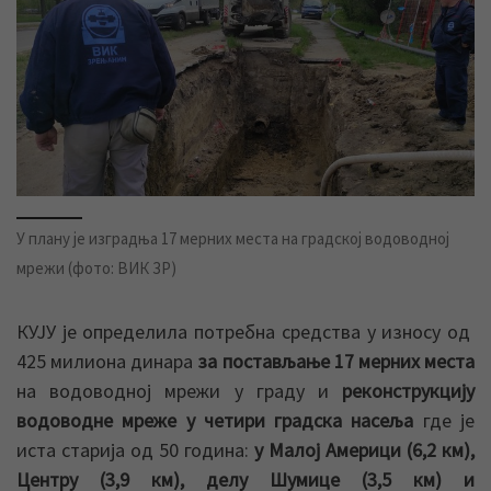
У плану је изградња 17 мерних места на градској водоводној
мрежи (фото: ВИК ЗР)
КУЈУ је определила потребна средства у износу од
425 милиона динара
за постављање 17 мерних места
на водоводној мрежи у граду и
реконструкцију
водоводне мреже у четири градска насеља
где је
иста старија од 50 година:
у Малој Америци (6,2 км),
Центру (3,9 км), делу Шумице (3,5 км) и