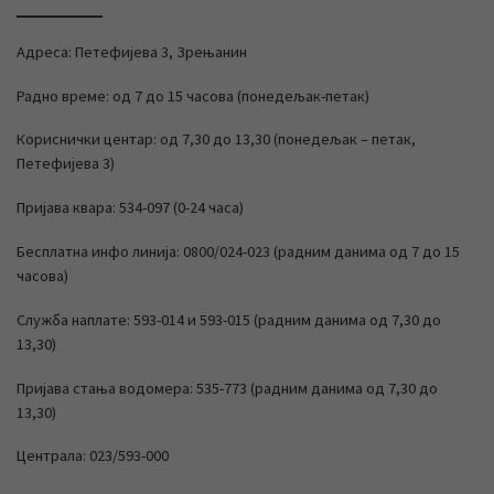
Адреса: Петефијева 3, Зрењанин
Радно време: од 7 до 15 часова (понедељак-петак)
Кориснички центар: од 7,30 до 13,30 (понедељак – петак,
Петефијева 3)
Пријава квара: 534-097 (0-24 часа)
Бесплатна инфо линија: 0800/024-023 (радним данима од 7 до 15
часова)
Служба наплате: 593-014 и 593-015 (радним данима од 7,30 до
13,30)
Пријава стања водомера: 535-773 (радним данима од 7,30 до
13,30)
Централа: 023/593-000