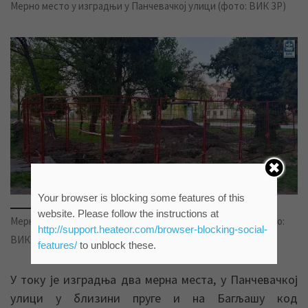
Мерно место у изградњи у Панчевачкој улици (фото: ВИК ЗР)
Your browser is blocking some features of this
website. Please follow the instructions at
Мерно место у изградњи код надвожњака на Багљашу (фото:
http://support.heateor.com/browser-blocking-social-
ВИК ЗР)
features/
to unblock these.
У току је изградња два мерна места, у Панчевачкој
улици у близини пруге и на Багљашу код