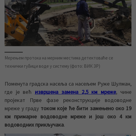
Мерењем протока на мерним местима детектоваће се
технички губици воде у систему (фото: ВИК ЗР)
Поменута градска насеља са насељем Руже Шулман,
где је већ
извршена замена 2,5 км мреже
, чине
пројекат Прве фазе реконструкције водоводне
мреже у граду
током које ће бити замењено око 19
км примарне водоводне мреже и још око 4 км
водоводних прикључака
.