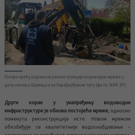
Ускоро крећу радови на реконструкцији водоводне мреже у
делу насеља Шумица и на Карађорђевом тргу (фото: ВИК ЗР)
Други корак у унапређењу водоводне
инфраструктуре је обнова постојеће мреже
, односно
поменута реконструкција исте. Новом мрежом
обезбеђује се квалитетније водоснабдевање –
елиминише се могућност деградације воде у мрежи,