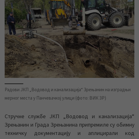
Радови ЈКП „Водовод и канализација“ Зрењанин на изградњи
мерног места у Панчевачкој улици (фото: ВИК ЗР)
Стручне службе ЈКП „Водовод и канализација“
Зрењанин и Града Зрењанина припремиле су обимну
техничку документацију и аплицирали код