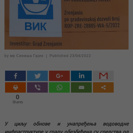
by
мр Синиша Гајин
|
Published
23/04/2022
0
Shares
У циљу обнове и унапређења водоводне
инфраструктуре у граду обезбеђена су средства од