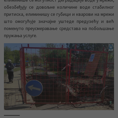
обезбеђују се довољне количине воде стабилног
притиска, елиминишу се губици и кварови на мрежи
што омогућује значајне уштеде предузећу и већ
поменуто преусмеравање средстава на побољшање
пружања услуге.