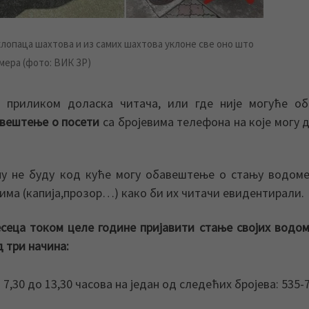
клопаца шахтова и из самих шахтова уклоне све оно што
мера (фото: ВИК ЗР)
 приликом доласка читача, или где није могуће об
вештење о посети
са бројевима телефона на које могу д
ну не буду код куће могу обавештење о стању водом
тима (капија,прозор…) како би их читачи евидентирали.
есеца
током целе године пријавити стање својих водом
д три начина:
 7,30 до 13,30 часова на један од следећих бројева: 535-