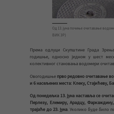
Од 13. јуна почиње очитавање водом
ВИК ЗР)
Према одлуци Скупштине Града Зрења
годишње, односно једном у шест мес
колективног становања водомери очитава
Овогодишње
прво редовно очитавање во
и 6 насељених места: Клек
у
, Стајићеву, 
Од понедељка 13. јуна
наставља се очита
Перлезу, Елемиру, Арадцу, Фаркаждину
трајаће до 23.
јуна
. Уколико буде било п