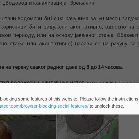
КП „Водовод и канализација“ Зрењанин.
читани водомери биће на рачунима за јун месец задуж
 корисници бити задужени аконтативно, односно на 
ском периоду, или на основу јављеног стања. Обавеш
ено стање или аконтативно) налази се на рачуну за 
 на терену сваког радног дана од 8 до 14 часова.
ступ водомеру и очитавање истог
, што значи да са по
 што би отежало или онемогућило очитавање водомера.
blocking some features of this website. Please follow the instructions
eateor.com/browser-blocking-social-features/
to unblock these.