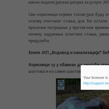
након поделе јунских рачуна за услуге Ј
Сви корисници којима током јуна буду о
основу очитаног стања, док ће остали
просечне потрошње у протеклом времен
начину задужења (очитано стање, јављ
предузећа.
Екипе ЈКП „Водовод и канализација“ биће
Корисници су у обавези да омогуће при
шахтова и из самих шахтова уклоне све
Your browser is 
http://support.h