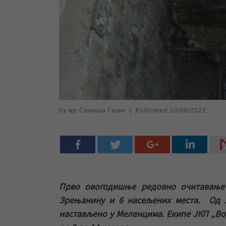
by
мр Синиша Гајин
|
Published
10/06/2022
Прво овогодишње редовно очитавање 
Зрењанину и 6 насељених места.
Од 
настављено у Меленцима. Екипе ЈКП „Вод