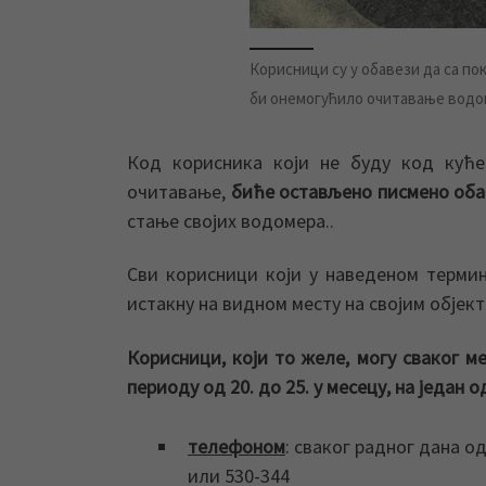
Корисници су у обавези да са по
би онемогућило очитавање водо
Код корисника који не буду код куће
очитавање,
биће остављено писмено оба
стање својих водомера..
Сви корисници који у наведеном терми
истакну на видном месту на својим објек
Корисници, који то желе, могу сваког м
периоду од 20. до 25.
у месецу, на један о
телефоном
: сваког радног дана од
или 530-344