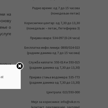
Радно време: од 7 до 15 часова
(понедељак-петак)
ени на
основу
Кориснички центар: од 7,30 до 13,30
тење о
(понедељак – петак, Петефијева 3)
услуге
Пријава квара: 534-097 (0-24 часа)
Бесплатна инфо линија: 0800/024-023
(радним данима од 7 до 15 часова)
Служба наплате: 593-014 и 593-015
клопца
(радним данима од 7,30 до 13,30)
 at
Пријава стања водомера: 535-773
(радним данима од 7,30 до 13,30)
Централа: 023/593-000
Мејл за кориснике: info@vikzr.rs
(контакт, рекламације, захтеви)