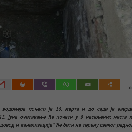
Sh
водомера почело је 10. марта
и до сада је заврш
13. јуна очитавање ће почети у 9 насељених места 
овод и канализација“ ће бити на терену сваког радно