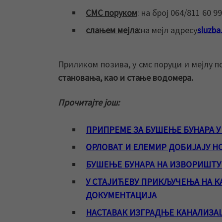
СМС поруком
: на број 064/811 60 99
слањем мејла
:
на мејл адресу
sluzba
Приликом позива, у смс поруци и мејлу п
становања
, као
и стање водомера.
Прочитајте још:
ПРИПРЕМЕ ЗА БУШЕЊЕ БУНАРА 
ОРЛОВАТ И ЕЛЕМИР ДОБИЈАЈУ Н
БУШЕЊЕ БУНАРА НА ИЗВОРИШТУ 
У СТАЈИЋЕВУ ПРИКЉУЧЕЊА НА К
ДОКУМЕНТАЦИЈА
НАСТАВАК ИЗГРАДЊЕ КАНАЛИЗАЦ