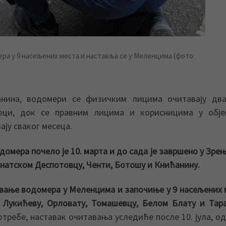
ера у 9 насељених места и наставља се у Меленцима (фото:
нина, водомери се физичким лицима очитавају два
еци, док се правним лицима и корисницима у обје
ју сваког месеца.
домера почело је 10. марта
и до сада је завршено
у Зре
Банатском Деспотовц
у
, Ченти, Ботош
у
и Книћанин
у
.
вање водомера у Меленцима и започиње у 9 насељених 
, Лукићеву, Орловату, Томашевцу, Белом Блату и Тар
отребе, наставак очитавања уследиће после 10. јула, о