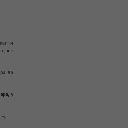
авити
а јаве
ера да
ера, у
773