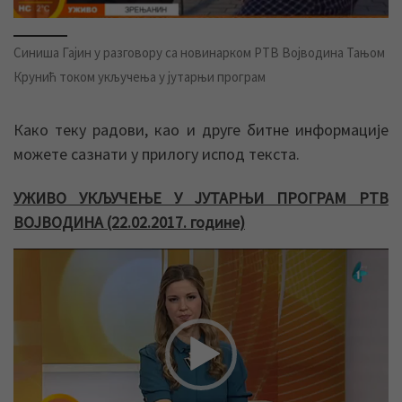
Синиша Гајин у разговору са новинарком РТВ Војводина Тањом
Крунић током укључења у јутарњи програм
Како теку радови, као и друге битне информације
можете сазнати у прилогу испод текста.
УЖИВО УКЉУЧЕЊЕ У ЈУТАРЊИ ПРОГРАМ РТВ
ВОЈВОДИНА (22.02.2017. године)
Прегледач
видео
записа