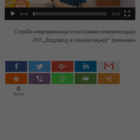
00:00
05:52
Служба информисања и пословних комуникација
ЈКП „Водовод и канализација“ Зрењанин
0
Shares