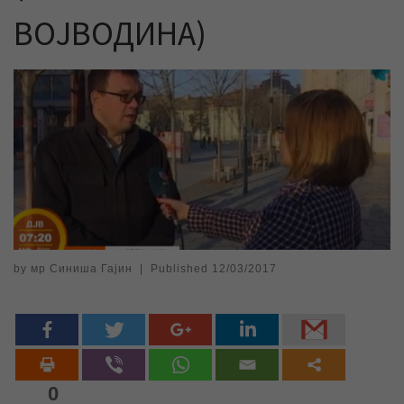
ВОЈВОДИНА)
by
мр Синиша Гајин
|
Published
12/03/2017
0