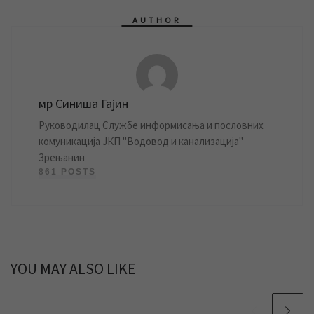
AUTHOR
мр Синиша Гајин
Руководилац Службе информисања и пословних
комуникација ЈКП "Водовод и канализација"
Зрењанин
861 POSTS
YOU MAY ALSO LIKE