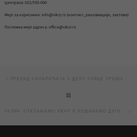
Централа: 023/593-000
Мејл за кориснике: info@vikzr.rs (контакт, рекламације, захтеви)
Пословна мејл адреса: office@vikzr.rs
Post navigation
Previous post
ПРЕКИД САОБРАЋАЈА У ДЕЛУ УЛИЦЕ УРОША ПРЕДИЋА
BACK TO POST LIST
Ne
ГАЈИН: ОТКЛАЊАМО КВАР И РЕШАВАМО ДУГОГОДИШЊИ ПРОБЛЕМ (ПРИЛОГ РТВ САНТОС)