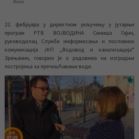
Shares
22. фебруара у директном укључењу у јутарњи
програм РТВ ВОЈВОДИНА Синиша Гајин,
руководилац Службе информисања и пословних
комуникација ЈКП „Водовод и канализација“
Зрењанин, говорио је о радовима на изградњи
постројења за пречишћавање воде.