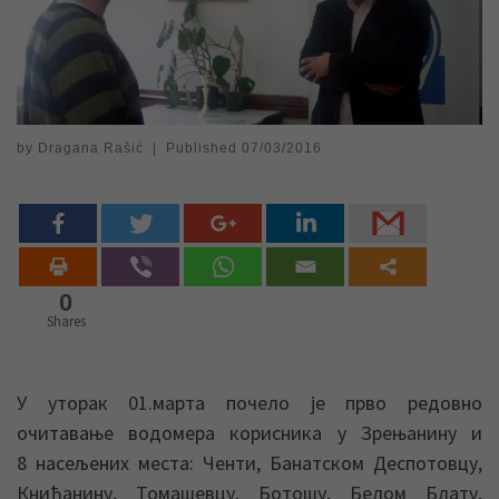
by
Dragana Rašić
|
Published
07/03/2016
0
Shares
У уторак 01.марта почело је прво редовно
очитавање водомера корисника у Зрењанину и
8 насељених места: Ченти, Банатском Деспотовцу,
Книћанину, Томашевцу, Ботошу, Белом Блату,