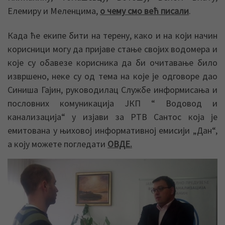
Елемиру и Меленцима,
о чему смо већ писали
.
Када ће екипе бити на терену, како и на који начин
корисници могу да пријаве стање својих водомера и
које су обавезе корисника да би очитавање било
извршено, неке су од тема на које је одговоре дао
Синиша Гајин, руководилац Службе информисања и
пословних комуникација ЈКП “ Водовод и
канализација“ у изјави за РТВ Сантос која је
емитована у њиховој информативној емисији „Дан“,
а коју можете погледати
ОВДЕ.