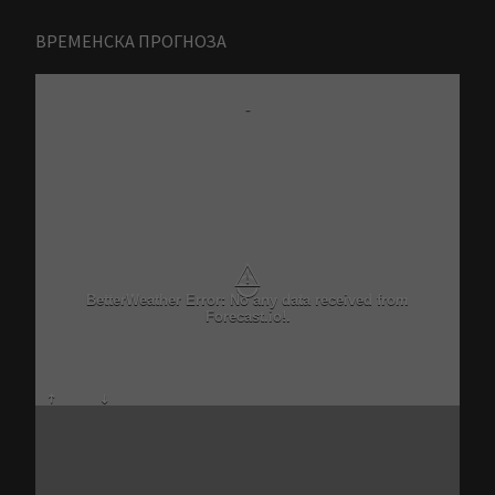
ВРЕМЕНСКА ПРОГНОЗА
-
⚠
BetterWeather Error: No any data received from
Forecast.io!.