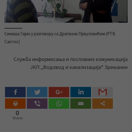
Синиша Гајин у разговору са Драганом Првуловићем (РТВ
Сантос)
Служба информисања и пословних комуникација
ЈКП „Водовод и канализација“ Зрењанин
0
Shares