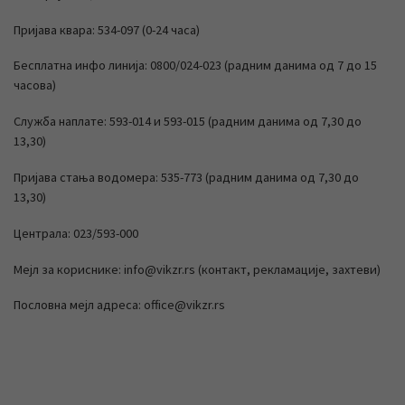
Пријава квара: 534-097 (0-24 часа)
Бесплатна инфо линија: 0800/024-023 (радним данима од 7 до 15
часова)
Служба наплате: 593-014 и 593-015 (радним данима од 7,30 до
13,30)
Пријава стања водомера: 535-773 (радним данима од 7,30 до
13,30)
Централа: 023/593-000
Мејл за кориснике: info@vikzr.rs (контакт, рекламације, захтеви)
Пословна мејл адреса: office@vikzr.rs