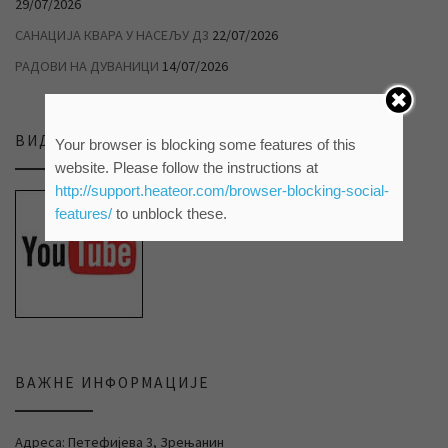
29/07/2026
САНАЦИЈА КВАРА У НАСЕЉУ Д3
22/07/2026
РАДОВИ НА ДУВАНИЦИ
14/07/2026
ВИДЕО ПРИЛОЗИ НА НАШЕМ ЈУТЈУБ КАНАЛУ
Your browser is blocking some features of this
website. Please follow the instructions at
http://support.heateor.com/browser-blocking-social-
features/
to unblock these.
ВАЖНЕ ИНФОРМАЦИЈЕ
Адреса: Петефијева 3, Зрењанин