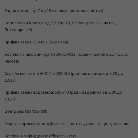
Радно време: од 7 до 15 часова (понедељак-петак)
Кориснички центар: од 7,30 до 13,30 (понедељак – петак,
Петефијева 3)
Пријава квара: 534-097 (0-24 часа)
Бесплатна инфо линија: 0800/024-023 (радним данима од 7 до 15
часова)
Служба наплате: 593-014 и 593-015 (радним данима од 7,30 до
13,30)
Пријава стања водомера: 535-773 (радним данима од 7,30 до
13,30)
Централа: 023/593-000
Мејл за кориснике: info@vikzr.rs (контакт, рекламације, захтеви)
Пословна мејл адреса: office@vikzr.rs