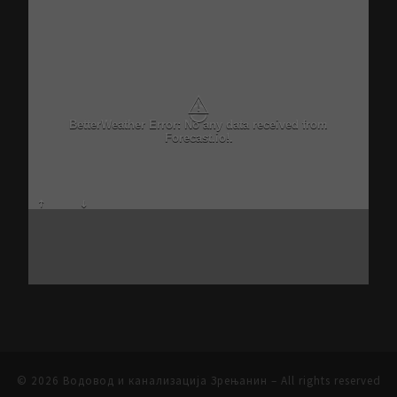
⚠
BetterWeather Error: No any data received from
Forecast.io!.
© 2026
Водовод и канализација Зрењанин
– All rights reserved