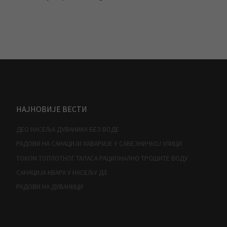
НАЈНОВИЈЕ ВЕСТИ
ДЕО НАСЕЉА ДУВАНИКА БЕЗ ВОДЕ
РАДОВИ НА САНАЦИЈИ ХАВАРИЈЕ У САВЕЗНИЧКОЈ УЛИЦИ
ТОКОМ ТОПЛОТНОГ ТАЛАСА РАЦИОНАЛНО ТРОШИТЕ ВОДУ
САНАЦИЈА КВАРА У НАСЕЉУ Д3
РАДОВИ НА ДУВАНИЦИ