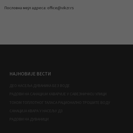
Пословна мејл адреса: office@vikzr.rs
НАЈНОВИЈЕ ВЕСТИ
ДЕО НАСЕЉА ДУВАНИКА БЕЗ ВОДЕ
РАДОВИ НА САНАЦИЈИ ХАВАРИЈЕ У САВЕЗНИЧКОЈ УЛИЦИ
ТОКОМ ТОПЛОТНОГ ТАЛАСА РАЦИОНАЛНО ТРОШИТЕ ВОДУ
САНАЦИЈА КВАРА У НАСЕЉУ Д3
РАДОВИ НА ДУВАНИЦИ