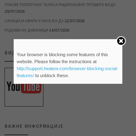
ТОКОМ ТОПЛОТНОГ ТАЛАСА РАЦИОНАЛНО ТРОШИТЕ ВОДУ
29/07/2026
САНАЦИЈА КВАРА У НАСЕЉУ Д3
22/07/2026
РАДОВИ НА ДУВАНИЦИ
14/07/2026
ВИДЕО ПРИЛОЗИ НА НАШЕМ ЈУТЈУБ КАНАЛУ
Your browser is blocking some features of this
website. Please follow the instructions at
http://support.heateor.com/browser-blocking-social-
features/
to unblock these.
ВАЖНЕ ИНФОРМАЦИЈЕ