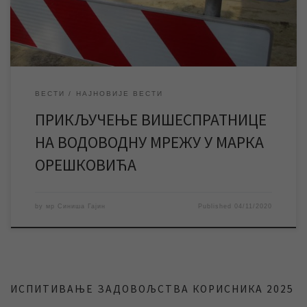
радова прекинуто је водоснабдевање, па су тренутно […]
ВЕСТИ
НАЈНОВИЈЕ ВЕСТИ
ПРИКЉУЧЕЊЕ ВИШЕСПРАТНИЦЕ
НА ВОДОВОДНУ МРЕЖУ У МАРКА
ОРЕШКОВИЋА
by
мр Синиша Гајин
Published
04/11/2020
ИСПИТИВАЊЕ ЗАДОВОЉСТВА КОРИСНИКА 2025