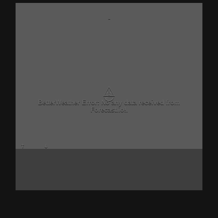
-
⚠
BetterWeather Error: No any data received from
Forecast.io!.