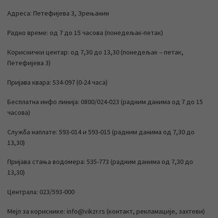
Адреса: Петефијева 3, Зрењанин
Радно време: од 7 до 15 часова (понедељак-петак)
Кориснички центар: од 7,30 до 13,30 (понедељак – петак,
Петефијева 3)
Пријава квара: 534-097 (0-24 часа)
Бесплатна инфо линија: 0800/024-023 (радним данима од 7 до 15
часова)
Служба наплате: 593-014 и 593-015 (радним данима од 7,30 до
13,30)
Пријава стања водомера: 535-773 (радним данима од 7,30 до
13,30)
Централа: 023/593-000
Мејл за кориснике: info@vikzr.rs (контакт, рекламације, захтеви)