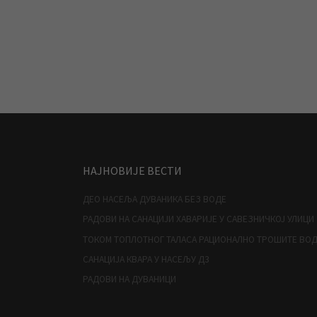
НАЈНОВИЈЕ ВЕСТИ
ДЕО НАСЕЉА ДУВАНИКА БЕЗ ВОДЕ
РАДОВИ НА САНАЦИЈИ ХАВАРИЈЕ У САВЕЗНИЧКОЈ УЛИЦИ
ТОКОМ ТОПЛОТНОГ ТАЛАСА РАЦИОНАЛНО ТРОШИТЕ ВО
САНАЦИЈА КВАРА У НАСЕЉУ Д3
РАДОВИ НА ДУВАНИЦИ