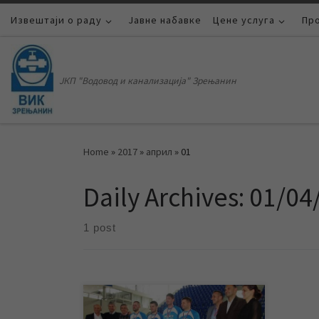
Извештаји о раду
Skip to content
Јавне набавке
Цене услуга
Пр
ЈКП "Водовод и канализација" Зрењанин
Home
»
2017
»
април
»
01
Daily Archives:
01/04
1 post
Екипа ЈКП „Водовод и