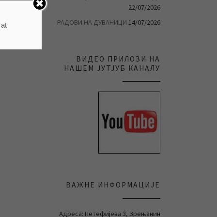
22/07/2026
РАДОВИ НА ДУВАНИЦИ
14/07/2026
 at
ВИДЕО ПРИЛОЗИ НА
НАШЕМ ЈУТЈУБ КАНАЛУ
ВАЖНЕ ИНФОРМАЦИЈЕ
Адреса: Петефијева 3, Зрењанин