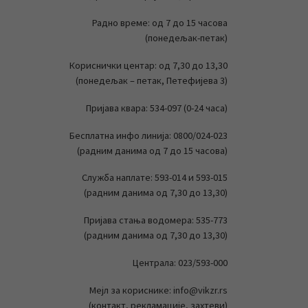
Радно време: од 7 до 15 часова
(понедељак-петак)
Кориснички центар: од 7,30 до 13,30
(понедељак – петак, Петефијева 3)
Пријава квара: 534-097 (0-24 часа)
Бесплатна инфо линија: 0800/024-023
(радним данима од 7 до 15 часова)
Служба наплате: 593-014 и 593-015
(радним данима од 7,30 до 13,30)
Пријава стања водомера: 535-773
(радним данима од 7,30 до 13,30)
Централа: 023/593-000
Мејл за кориснике: info@vikzr.rs
(контакт, рекламације, захтеви)