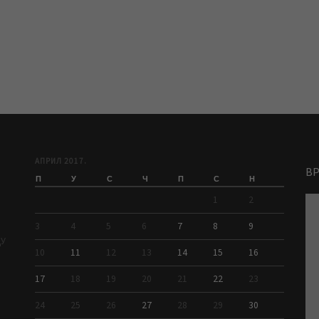
АПРИЛ 2017.
В
П
У
С
Ч
П
С
Н
1
2
3
4
5
6
7
8
9
ДУ
10
11
12
13
14
15
16
17
18
19
20
21
22
23
24
25
26
27
28
29
30