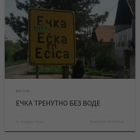
Због радова које изводи ЈКП „Водовод и канализација“ на
свом изворишту, а одакле се водом снабдева насељено место
Ечка, овом насељеном месту је тренутно обустављено
водоснабдевање. Очекује се да ће радови бити завршени до
13 часова, након чега ће водоснабдевање бити уредно. ЈКП
„Водовод и канализација“ се захваљује становницима овог […]
ВЕСТИ
ЕЧКА ТРЕНУТНО БЕЗ ВОДЕ
by
Dragana Rašić
Published
28/09/2016