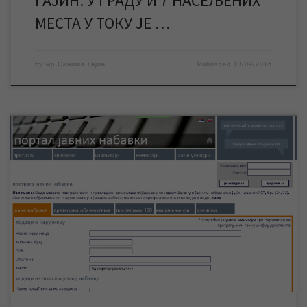
ГАЈИН: У ГРАДУ И 7 НАСЕЉЕНИХ
МЕСТА У ТОКУ ЈЕ …
by
мр Синиша Гајин
Published
13/09/2016
ЈКП „Водовод и канализација“ обавештава све
заинтересоване стране да је расписана јавна набавка за
набавку алата. Због техничких проблема нисмо у
могућности да јавну набавку објавимо на сајту нашег
предузећа. Јавну набавку ЈН 23/2016 „Набавка алата“ можете
погледати на Порталу јавних набавки , где можете и преузети
конкурсну документацију […]