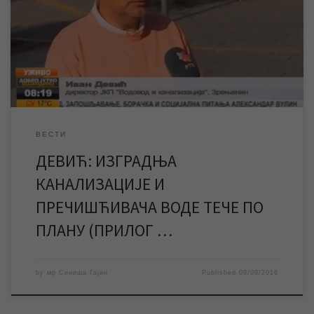
биле су теме разговора Ивана Девића, вршиоца дужности
директора ЈКП „Водовод и канализација“ Зрењанин, са
новинарком РТВ Војводина. У колико насељених места се ради
канализациона мрежа, како напредују радови, докле се стигло
са изградњом постројења за пречишћавање […]
ВЕСТИ
ДЕВИЋ: ИЗГРАДЊА
КАНАЛИЗАЦИЈЕ И
ПРЕЧИШЋИВАЧА ВОДЕ ТЕЧЕ ПО
ПЛАНУ (ПРИЛОГ …
by
мр Синиша Гајин
Published
09/09/2016