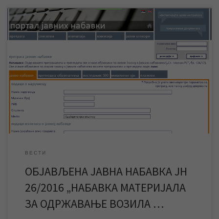
ЈКП „Водовод и канализација“ обавештава све
заинтересоване стране да је расписана јавна набавка за
набавку материјала за одржавање возила – путнички програм.
Због техничких проблема нисмо у могућности да јавну
набавку објавимо на сајту нашег предузећа. Јавну набавку ЈН
26/2016 „Набавка материјала за одржавање возила – путнички
програм“ можете погледати […]
ВЕСТИ
ОБЈАВЉЕНА ЈАВНА НАБАВКА ЈН
26/2016 „НАБАВКА МАТЕРИЈАЛА
ЗА ОДРЖАВАЊЕ ВОЗИЛА …