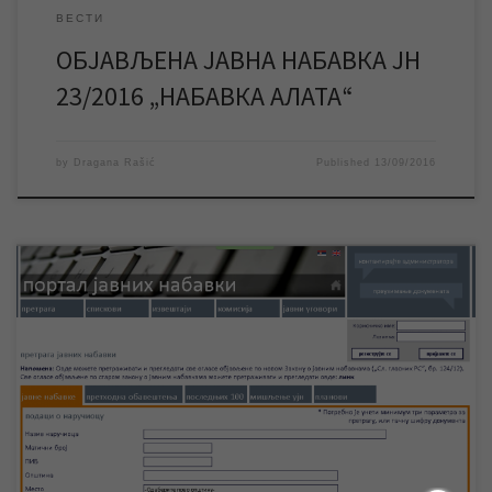
ВЕСТИ
ОБЈАВЉЕНА ЈАВНА НАБАВКА ЈН
23/2016 „НАБАВКА АЛАТА“
by
Dragana Rašić
Published
13/09/2016
ЈКП „Водовод и канализација“ обавештава све
заинтересоване стране да је расписана јавна набавка за
набавку електроматеријала и електронске опреме. Због
техничких проблема нисмо у могућности да јавну набавку
објавимо на сајту нашег предузећа. Јавну набавку ЈН 29/2016
„Набавка електроматеријала и електронске опреме“ можете
погледати на Порталу јавних набавки , где […]