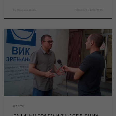
by
Dragana Rašić
Published
14/09/2016
Од 01. до 25. септембра у граду и седам насељених места ЈКП
„Водовод и канализација“ Зрењанин спроводи треће редовно
очитавање водомера корисника. О поменутом очитавању
водомера за РТВ САНТОС говорио је Синиша Гајин,
руководилац Службе информисања и пословних комуникација
ЈКП „Водовод и канализација“ Зрењанин. У којим насељеним
местима се сем […]
ВЕСТИ