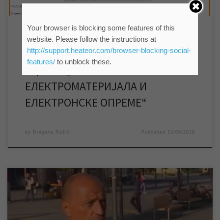
Your browser is blocking some features of this
ВЕСТИ
website. Please follow the instructions at
http://support.heateor.com/browser-blocking-social-
ОБЈАВЉЕНА ЈАВНА НАБАВКА ЈН
features/
to unblock these.
29/2016 „НАБАВКА
ЕЛЕКТРОМАТЕРИЈАЛА И
ЕЛЕКТРОНСКЕ ОПРЕМЕ“
by
Dragana Rašić
Published
12/09/2016
Изградња канализације у насељеним местима града
Зрењанина и изградња постројења за пречишћавање воде