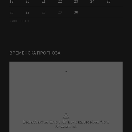
19
20
21
22
23
24
25
26
27
28
29
30
« авг
окт »
ВРЕМЕНСКА ПРОГНОЗА
-
⚠
BetterWeather Error: No any data received from
Forecast.io!.