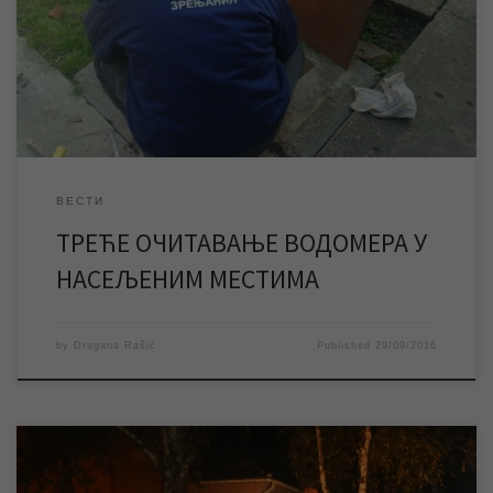
године спровешћемо и редовно очитавање водомера
корисника услуга ЈКП „Водовод и канализација“ Зрењанин у
преосталим насељеним местима: Клек, Лазарево, Лукићево,
Стајићево, Фаркаждин, Перлез, Орловат, Томашевац, Бело
Блато, Арадац, […]
ВЕСТИ
ТРЕЋЕ ОЧИТАВАЊЕ ВОДОМЕРА У
НАСЕЉЕНИМ МЕСТИМА
by
Dragana Rašić
Published
29/09/2016