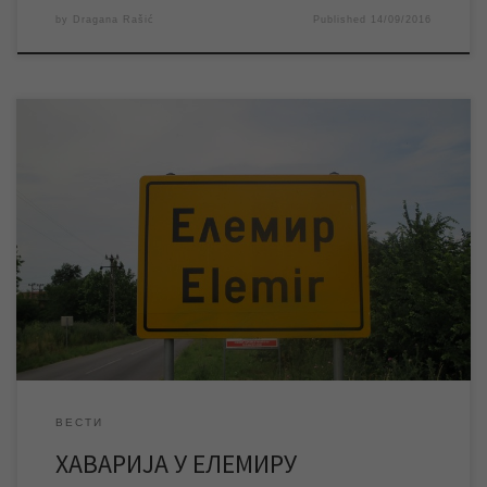
by
Dragana Rašić
Published
14/09/2016
Услед пуцања цеви на уличној водоводној мрежи тренутно је
прекинуто водоснабдевање у насељеном месту Елемир.
Одмах по пријави квара екипе нашег предузећа су изашле на
терен и према првим проценама квар је теже природе и за
сада се не може утврдити тачно време отклањања квара, али
се очекује да хаварија […]
ВЕСТИ
ХАВАРИЈА У ЕЛЕМИРУ