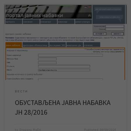
Након отварања јавне набавке ЈН 28/2016 „Набавка ХТЗ
опреме“ и детаљног прегледа прикупљених понуда Комисија
за спровођење јавних набавки је утврдила да су све
прикупљене понуде неприхватљиве. Из тог разлога је
наручилац ЈКП „Водовод и канализација“ Зрењанин донео
одлуку о обустави поступка јавне набавке ЈН 28/2016
„Набавка ХТЗ опреме“. Све […]
ВЕСТИ
ОБУСТАВЉЕНА ЈАВНА НАБАВКА
ЈН 28/2016
by
Dragana Rašić
Published
26/09/2016