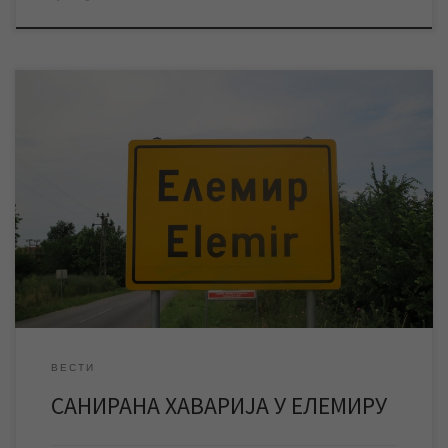
Око 12 часова екипа ЈКП „Водовод и канализација“ санирала
је хаварију већих размера на уличној водоводној мрежи услед
које је, у току преподнева, дошло до прекида
водоснабдевања у насељеном месту Елемир. Након тога
успостављено је уредно и редовно водоснабдевање у овом
насељеном месту. Користимо прилику да се још једном
захвалимо […]
ВЕСТИ
САНИРАНА ХАВАРИЈА У ЕЛЕМИРУ