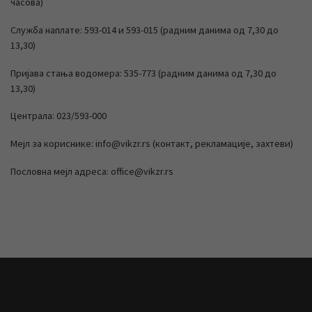
часова)
Служба наплате: 593-014 и 593-015 (радним данима од 7,30 до
13,30)
Пријава стања водомера: 535-773 (радним данима од 7,30 до
13,30)
Централа: 023/593-000
Мејл за кориснике: info@vikzr.rs (контакт, рекламације, захтеви)
Пословна мејл адреса: office@vikzr.rs