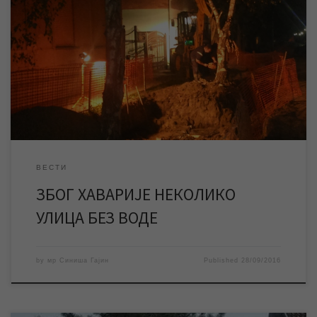
У току радова које изводи ЈКП „Градска топлана“ на
топловодној мрежи у улици Др Корнела Радуловића (бивша
Прва пролетерска) у касним поподневним сатима дошло је до
пуцања водоводне цеви. Одмах по пријави квара екипе ЈКП
„Водовод и канализација“ су изашле на терен и предузеле
активности на лоцирању и отклањању квара. Због […]
ВЕСТИ
ЗБОГ ХАВАРИЈЕ НЕКОЛИКО
УЛИЦА БЕЗ ВОДЕ
by
мр Синиша Гајин
Published
28/09/2016