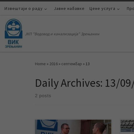
Извештаји о раду
Skip to content
Јавне набавке
Цене услуга
Пр
ЈКП "Водовод и канализација" Зрењанин
Home
»
2016
»
септембар
»
13
Daily Archives:
13/09
2 posts
Од 01. до 25. септембра у граду и
ЈКП 