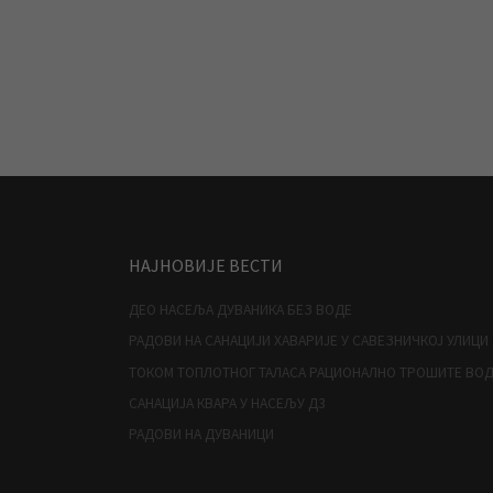
НАЈНОВИЈЕ ВЕСТИ
ДЕО НАСЕЉА ДУВАНИКА БЕЗ ВОДЕ
РАДОВИ НА САНАЦИЈИ ХАВАРИЈЕ У САВЕЗНИЧКОЈ УЛИЦИ
ТОКОМ ТОПЛОТНОГ ТАЛАСА РАЦИОНАЛНО ТРОШИТЕ ВО
САНАЦИЈА КВАРА У НАСЕЉУ Д3
РАДОВИ НА ДУВАНИЦИ