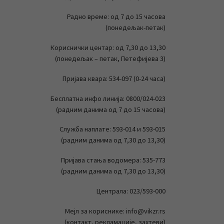
Радно време: од 7 до 15 часова
(понедељак-петак)
Кориснички центар: од 7,30 до 13,30
(понедељак – петак, Петефијева 3)
Пријава квара: 534-097 (0-24 часа)
Бесплатна инфо линија: 0800/024-023
(радним данима од 7 до 15 часова)
Служба наплате: 593-014 и 593-015
(радним данима од 7,30 до 13,30)
Пријава стања водомера: 535-773
(радним данима од 7,30 до 13,30)
Централа: 023/593-000
Мејл за кориснике: info@vikzr.rs
(контакт, рекламације, захтеви)