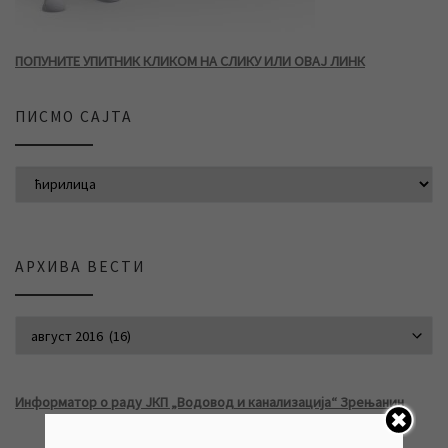
ПОПУНИТЕ УПИТНИК КЛИКОМ НА СЛИКУ ИЛИ ОВАЈ ЛИНК
ПИСМО САЈТА
АРХИВА ВЕСТИ
АРХИВА ВЕСТИ
Информатор о раду ЈКП „Водовод и канализација“ Зрењанин