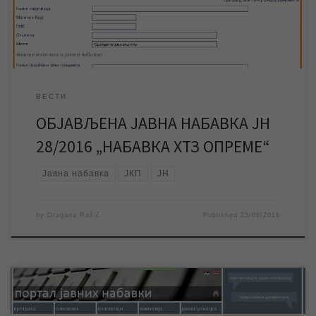
можете погледати на Порталу јавних набавки , где можете и
преузети конкурсну документацију […]
ВЕСТИ
ОБЈАВЉЕНА ЈАВНА НАБАВКА ЈН
28/2016 „НАБАВКА ХТЗ ОПРЕМЕ“
Јавна набавка
ЈКП
ЈН
by
Dragana Rašić
Published
25/08/2016