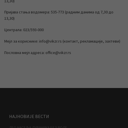
13,30)
Пријава стања водомера: 535-773 (радним данима од 7,30 до
13,30)
Централа: 023/593-000
Мејл за кориснике: info@vikzr.rs (контакт, рекламације, захтеви)
Пословна мејл адреса: office@vikzr.rs
НАЈНОВИЈЕ ВЕСТИ
ДЕО НАСЕЉА ДУВАНИКА БЕЗ ВОДЕ