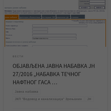
ЈКП „Водовод и канализација“ обавештава све
заинтересоване стране да је расписана јавна набавка за
набавку течног нафтног гаса – ауто гас ТНГ. Због техничких
проблема нисмо у могућности да јавну набавку објавимо на
сајту нашег предузећа. Јавну набавку ЈН 27/2016 „Набавка
течног нафтног гаса – ауто гас ТНГ“ можете […]
ВЕСТИ
ОБЈАВЉЕНА ЈАВНА НАБАВКА ЈН
27/2016 „НАБАВКА ТЕЧНОГ
НАФТНОГ ГАСА …
Јавна набавка
ЈКП "Водовод и канализација" Зрењанин
ЈН