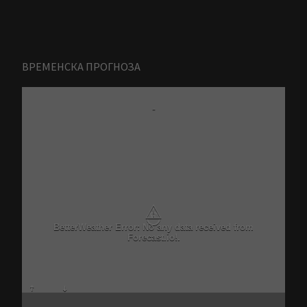
ВРЕМЕНСКА ПРОГНОЗА
-
⚠
BetterWeather Error: No any data received from
Forecast.io!.