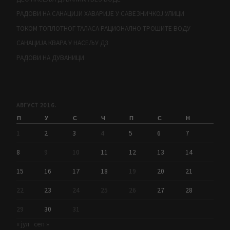
РАДОВИ НА САНАЦИЈИ ХАВАРИЈЕ У САВЕЗНИЧКОЈ УЛИЦИ
ТОКОМ ТОПЛОТНОГ ТАЛАСА РАЦИОНАЛНО ТРОШИТЕ ВОДУ
САНАЦИЈА КВАРА У НАСЕЉУ Д3
РАДОВИ НА ДУВАНИЦИ
АВГУСТ 2016.
П
У
С
Ч
П
С
Н
1
2
3
4
5
6
7
8
9
10
11
12
13
14
15
16
17
18
19
20
21
22
23
24
25
26
27
28
29
30
31
« јул
сеп »