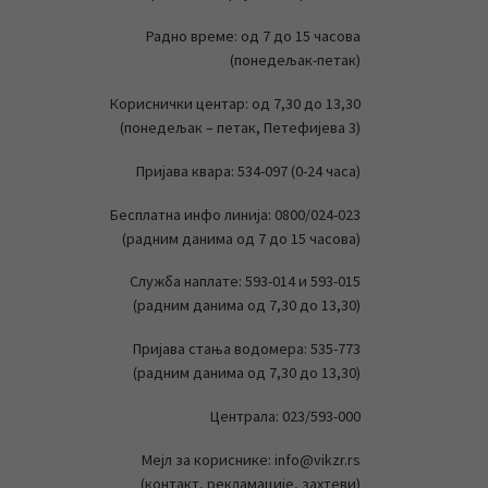
Радно време: од 7 до 15 часова
(понедељак-петак)
Кориснички центар: од 7,30 до 13,30
(понедељак – петак, Петефијева 3)
Пријава квара: 534-097 (0-24 часа)
Бесплатна инфо линија: 0800/024-023
(радним данима од 7 до 15 часова)
Служба наплате: 593-014 и 593-015
(радним данима од 7,30 до 13,30)
Пријава стања водомера: 535-773
(радним данима од 7,30 до 13,30)
Централа: 023/593-000
Мејл за кориснике: info@vikzr.rs
(контакт, рекламације, захтеви)