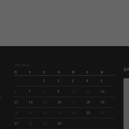
ЈУН 2016.
В
П
У
С
Ч
П
С
Н
1
2
3
4
5
6
7
8
9
10
11
12
ДУ
13
14
15
16
17
18
19
20
21
22
23
24
25
26
27
28
29
30