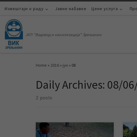
Извештаји о раду
Skip to content
Јавне набавке
Цене услуга
Пр
ЈКП "Водовод и канализација" Зрењанин
Home
»
2016
»
јун
»
08
Daily Archives:
08/06
2 posts
Данас у току преподнева радници
Усле