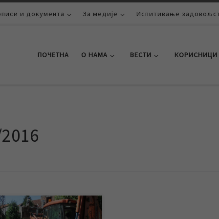
описи и документа
За медије
Испитивање задовољст
ПОЧЕТНА
О НАМА
ВЕСТИ
КОРИСНИЦИ
/2016
д пуцања цеви на уличној