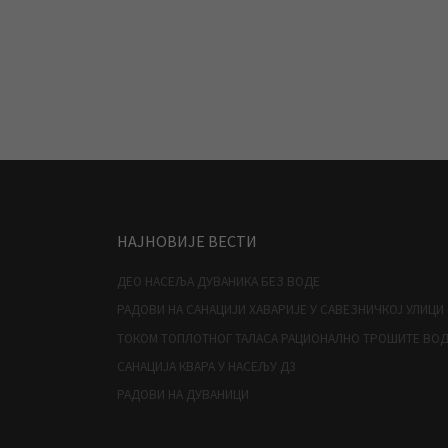
НАЈНОВИЈЕ ВЕСТИ
ДЕО НАСЕЉА ДУВАНИКА БЕЗ ВОДЕ
РАДОВИ НА САНАЦИЈИ ХАВАРИЈЕ У САВЕЗНИЧКОЈ УЛИЦИ
ТОКОМ ТОПЛОТНОГ ТАЛАСА РАЦИОНАЛНО ТРОШИТЕ ВО
САНАЦИЈА КВАРА У НАСЕЉУ Д3
РАДОВИ НА ДУВАНИЦИ