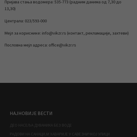
Пријава стања водомера: 535-773 (радним данима од 7,30 до
13,30)
Централа: 023/593-000
Мејл за кориснике: info@vikzr.rs (контакт, рекламације, захтеви)
Пословна мејл адреса: office@vikzr.rs
НАЈНОВИЈЕ ВЕСТИ
ДЕО НАСЕЉА ДУВАНИКА БЕЗ ВОДЕ
РАДОВИ НА САНАЦИЈИ ХАВАРИЈЕ У САВЕЗНИЧКОЈ УЛИЦИ