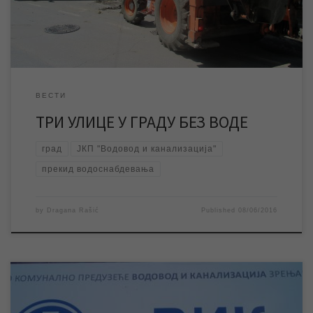
12 часова. По завршетку радова […]
ВЕСТИ
ТРИ УЛИЦЕ У ГРАДУ БЕЗ ВОДЕ
град
ЈКП "Водовод и канализација"
прекид водоснабдевања
by
Dragana Rašić
Published
08/06/2016