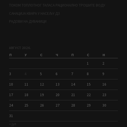
ТОКОМ ТОПЛОТНОГ ТАЛАСА РАЦИОНАЛНО ТРОШИТЕ ВОДУ
САНАЦИЈА КВАРА У НАСЕЉУ Д3
РАДОВИ НА ДУВАНИЦИ
АВГУСТ 2026.
П
У
С
Ч
П
С
Н
1
2
3
4
5
6
7
8
9
10
11
12
13
14
15
16
17
18
19
20
21
22
23
24
25
26
27
28
29
30
31
« јул