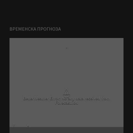
ВРЕМЕНСКА ПРОГНОЗА
-
⚠
BetterWeather Error: No any data received from
Forecast.io!.