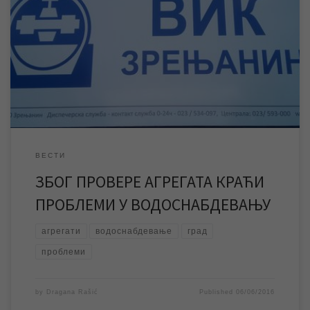
У уторак,07.06.2016. године, вршиће се проба рада агрегата
који, у случају нестанка електричне енергије, напајају струјом
бунарске пумпе које снабдевају град водом. Из тог разлога у
временском периоду од 9 до 11 часова на теритирији целог
града доћи ће до пада притиска у водоводној мрежи који ће на
вишим спратовима […]
ВЕСТИ
ЗБОГ ПРОВЕРЕ АГРЕГАТА КРАЋИ
ПРОБЛЕМИ У ВОДОСНАБДЕВАЊУ
агрегати
водоснабдевање
град
проблеми
by
Dragana Rašić
Published
06/06/2016