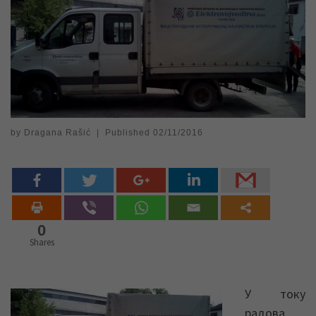
by
Dragana Rašić
|
Published
02/11/2016
0
Shares
У току
радова