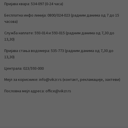
Пријава квара: 534-097 (0-24 часа)
Бесплатна инфо линија: 0800/024-023 (радним данима од 7 до 15
часова)
Служба наплате: 593-014 и 593-015 (радним данима од 7,30 до
13,30)
Пријава стања водомера: 535-773 (радним данима од 7,30 до
13,30)
Централа: 023/593-000
Мејл за кориснике: info@vikzr.rs (контакт, рекламације, захтеви)
Пословна мејл адреса: office@vikzr.rs