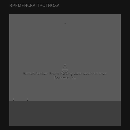
ВРЕМЕНСКА ПРОГНОЗА
-
⚠
BetterWeather Error: No any data received from
Forecast.io!.