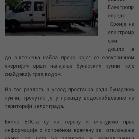
Електропр
ивреде
Србије на
електромр
ежи
дошло је
до оштећења кабла преко којег се електричном
енергијом врши напајање бунарских пумпи које
снабдевају град водом.
Из тог разлога, а услед престанка рада бунарских
пумпи, тренутно је у прекиду водоснабдевање на
територији целог града.
Екипе ЕПС-а су на терену и очекујемо прве
информације о потребном времену за отклањања
квара, од чега ће зависити и нормализација