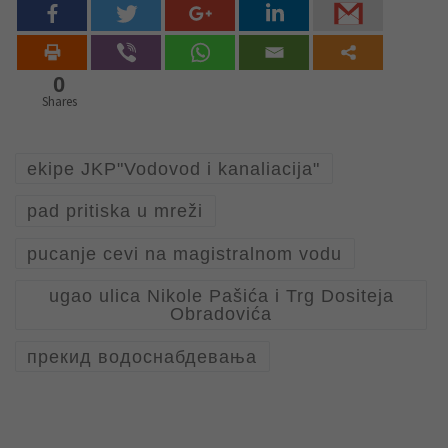
0
Shares
ekipe JKP"Vodovod i kanaliacija"
pad pritiska u mreži
pucanje cevi na magistralnom vodu
ugao ulica Nikole Pašića i Trg Dositeja
Obradovića
прекид водоснабдевања