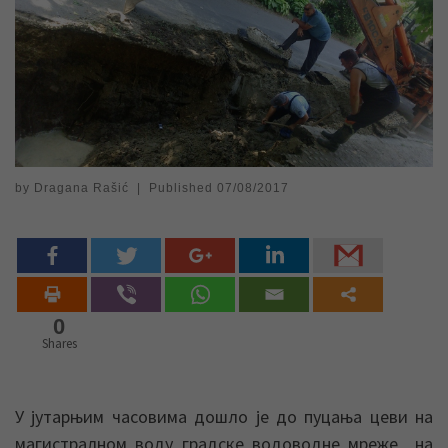
by
Dragana Rašić
|
Published
07/08/2017
0
Shares
У јутарњим часовима дошло је до пуцања цеви на
магистралном воду градске водоводне мреже на