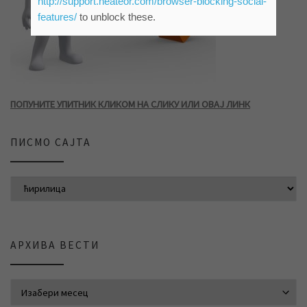
http://support.heateor.com/browser-blocking-social-
features/
to unblock these.
ПОПУНИТЕ УПИТНИК КЛИКОМ НА СЛИКУ ИЛИ ОВАЈ ЛИНК
ПИСМО САЈТА
АРХИВА ВЕСТИ
АРХИВА ВЕСТИ