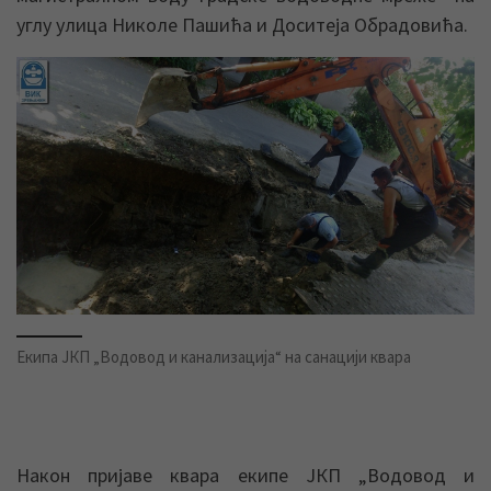
углу улица Николе Пашића и Доситеја Обрадовића.
Екипа ЈКП „Водовод и канализација“ на санацији квара
Након пријаве квара екипе ЈКП „Водовод и