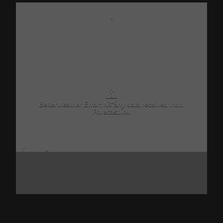
-
⚠
BetterWeather Error: No any data received from
Forecast.io!.