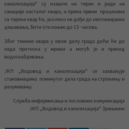
канализација“ су изашле на терен и раде на
санацији насталог квара, и према првим проценама
са терена квар ће, уколико не дође до непланираних
дешавања, бити отклоњен до 15 часова.
Због тежине квара у овом делу града доћи ће до
пада притиска у мрежи а могућ је и прекид
водоснабдевања.
ЈКП „Водовод и канализација“ се захваљује
становницима поменутог дела града на стрпљењу и
разумевању.
Служба информисања и пословних комуникација
ЈКП „Водовод и канализација“ Зрењанин