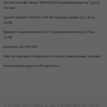
Бесплатна инфо линија: 0800/024-023 (радним данима од 7 до 15
часова)
Служба наплате: 593-014 и 593-015 (радним данима од 7,30 до
13,30)
Пријава стања водомера: 535-773 (радним данима од 7,30 до
13,30)
Централа: 023/593-000
Мејл за кориснике: info@vikzr.rs (контакт, рекламације, захтеви)
Пословна мејл адреса: office@vikzr.rs
Post navigation
Previous post
ЈЕДАН ДЕО ГРАДА И НАСЕЉЕНО МЕСТО ТРЕНУТНО БЕЗ ВОДЕ