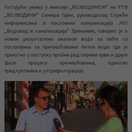
Гостујући уживо у емисији „ВОЈВОДИНОМ“ на РТВ
„ВОЈВОДИНА“ Синиша Гајин, руководилац Службе
информисања и пословних комуникација ЈКП
„Водовод и канализација“ Зрењанин, говорио је о
новим резултатима анализе воде за пиће са
постројења за пречишћавање питке воде где је
тренутно у поступку пробни рад опреме прве и друге
фазе процеса пречишћавања, односно
предтретмана и ултрафилтрације.