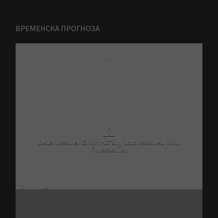
ВРЕМЕНСКА ПРОГНОЗА
-
⚠
BetterWeather Error: No any data received from
Forecast.io!.