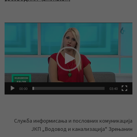
Прегледач
видео
записа
00:00
03:40
Служба информисања и пословних комуникација
ЈКП „Водовод и канализација“ Зрењанин