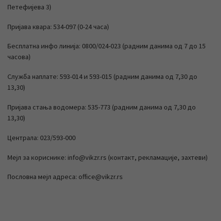
Петефијева 3)
Пријава квара: 534-097 (0-24 часа)
Бесплатна инфо линија: 0800/024-023 (радним данима од 7 до 15
часова)
Служба наплате: 593-014 и 593-015 (радним данима од 7,30 до
13,30)
Пријава стања водомера: 535-773 (радним данима од 7,30 до
13,30)
Централа: 023/593-000
Мејл за кориснике: info@vikzr.rs (контакт, рекламације, захтеви)
Пословна мејл адреса: office@vikzr.rs