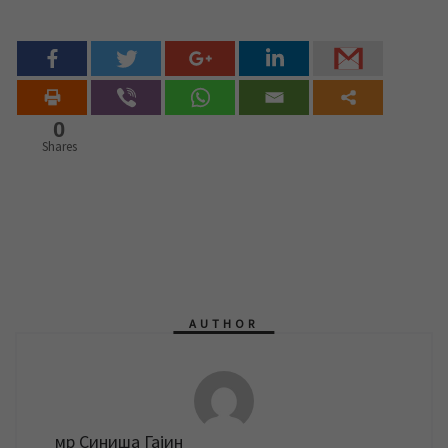
0
Shares
AUTHOR
мр Синиша Гајин