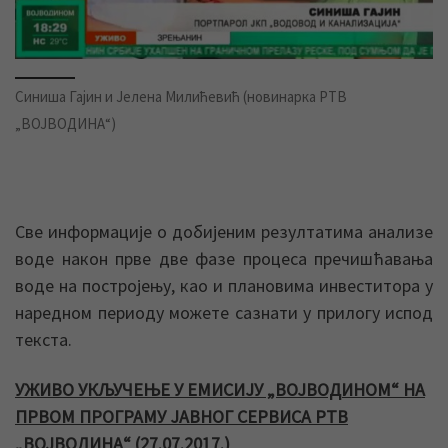
Синиша Гајин и Јелена Милићевић (новинарка РТВ
„ВОЈВОДИНА“)
Све информације о добијеним резултатима анализе
воде након прве две фазе процеса пречишћавања
воде на постројењу, као и плановима инвеститора у
наредном периоду можете сазнати у прилогу испод
текста.
УЖИВО УКЉУЧЕЊЕ У ЕМИСИЈУ „ВОЈВОДИНОМ“ НА
ПРВОМ ПРОГРАМУ ЈАВНОГ СЕРВИСА РТВ
„ВОЈВОДИНА“ (27.07.2017.)