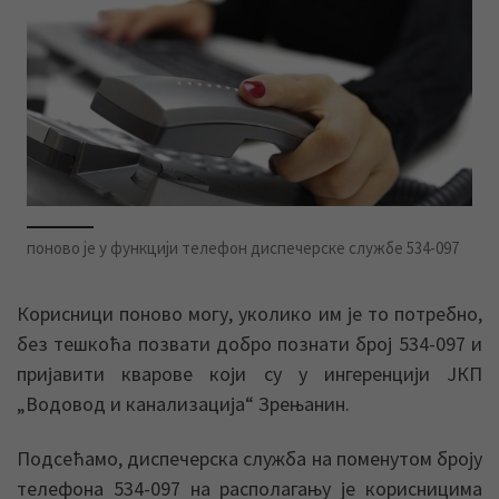
поново је у функцији телефон диспечерске службе 534-097
Корисници поново могу, уколико им је то потребно,
без тешкоћа позвати добро познати број 534-097 и
пријавити кварове који су у ингеренцији ЈКП
„Водовод и канализација“ Зрењанин.
Подсећамо, диспечерска служба на поменутом броју
телефона 534-097 на располагању је корисницима