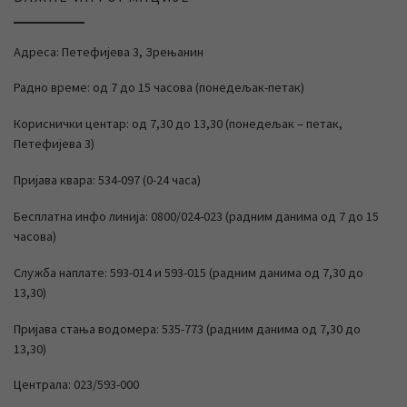
Адреса: Петефијева 3, Зрењанин
Радно време: од 7 до 15 часова (понедељак-петак)
Кориснички центар: од 7,30 до 13,30 (понедељак – петак,
Петефијева 3)
Пријава квара: 534-097 (0-24 часа)
Бесплатна инфо линија: 0800/024-023 (радним данима од 7 до 15
часова)
Служба наплате: 593-014 и 593-015 (радним данима од 7,30 до
13,30)
Пријава стања водомера: 535-773 (радним данима од 7,30 до
13,30)
Централа: 023/593-000