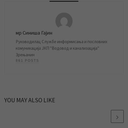
мр Синиша Гајин
Руководилац Службе информисања и пословних
комуникација ЈКП "Водовод и канализација"
Зрењанин
861 POSTS
YOU MAY ALSO LIKE