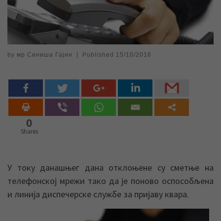
by
мр Синиша Гајин
|
Published
15/10/2016
0
Shares
У току данашњег дана отклоњене су сметње на
телефонској мрежи тако да је поново оспособљена
и линија диспечерске службе за пријаву квара.