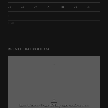
24
25
26
27
28
29
30
31
« јул
ВРЕМЕНСКА ПРОГНОЗА
-
⚠
BetterWeather Error: No any data received from