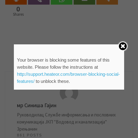
0
Shares
Your browser is blocking some features of this
website. Please follow the instructions at
AUTHOR
http://support.heateor.com/browser-blocking-social-
features/
to unblock these.
мр Синиша Гајин
Руководилац Службе информисања и пословних
комуникација ЈКП "Водовод и канализација"
Зрењанин
861 POSTS