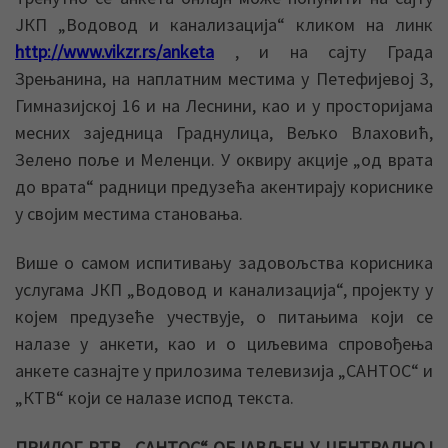
ЈКП „Водовод и канализација“ кликом на линк
http://www.vikzr.rs/anketa
, и на сајту Града
Зрењанина, на наплатним местима у Петефијевој 3,
Гимназијској 16 и на Леснини, као и у просторијама
месних заједница Граднулица, Вељко Влаховић,
Зелено поље и Меленци. У оквиру акције „од врата
до врата“ радници предузећа акентирају кориснике
у својим местима становања.
Више о самом испитивању задовољства корисника
услугама ЈКП „Водовод и канализација“, пројекту у
којем предузеће учествује, о питањима који се
налазе у анкети, као и о циљевима спровођења
анкете сазнајте у прилозима телевизија „САНТОС“ и
„КТВ“ који се налазе испод текста.
ПРИЛОГ РТВ „САНТОС“ ОБЈАВЉЕН У ЦЕНТРАЛНОЈ