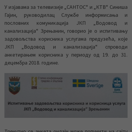
У изјавама за телевизије „САНТОС“ и „КТВ“ Синиша
Гајин, руководилац Службе информисања и
пословних комуникација ЈКП „Водовод и
канализација“ Зрењанин, говорио је о испитивању
задовољства корисника услугама предузећа, које
ЈКП „Водовод и канализација“ спроводи
анкетирањем корисника у периоду од 19. до 31.
децембра 2018. године.
Тренутно се анкета онлајн може попунити на сајту