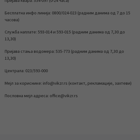
Пријава квара: 534-097 (0-24 часа)
Бесплатна инфо линија: 0800/024-023 (радним данима од 7 до 15
часова)
Служба наплате: 593-014 и 593-015 (радним данима од 7,30 до
13,30)
Пријава стања водомера: 535-773 (радним данима од 7,30 до
13,30)
Централа: 023/593-000
Мејл за кориснике: info@vikzr.rs (контакт, рекламације, захтеви)
Пословна мејл адреса: office@vikzr.rs