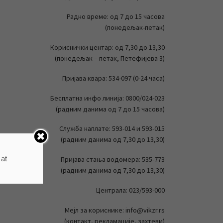
Радно време: од 7 до 15 часова
(понедељак-петак)
Кориснички центар: од 7,30 до 13,30
(понедељак – петак, Петефијева 3)
Пријава квара: 534-097 (0-24 часа)
Бесплатна инфо линија: 0800/024-023
(радним данима од 7 до 15 часова)
Служба наплате: 593-014 и 593-015
(радним данима од 7,30 до 13,30)
 at
Пријава стања водомера: 535-773
(радним данима од 7,30 до 13,30)
Централа: 023/593-000
Мејл за кориснике: info@vikzr.rs
(контакт, рекламације, захтеви)