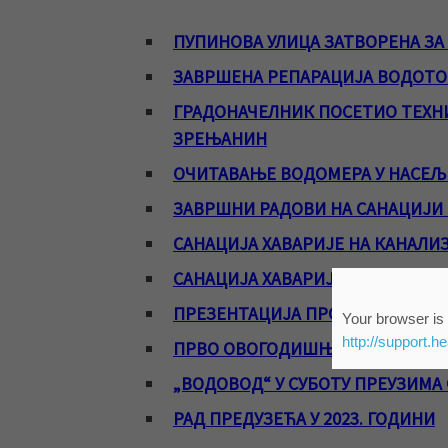
ПУПИНОВА УЛИЦА ЗАТВОРЕНА ЗА
ЗАВРШЕНА РЕПАРАЦИЈА ВОДОТО
ГРАДОНАЧЕЛНИК ПОСЕТИО ТЕХНИ
ЗРЕЊАНИН
ОЧИТАВАЊЕ ВОДОМЕРА У НАСЕ
ЗАВРШНИ РАДОВИ НА САНАЦИЈИ
САНАЦИЈА ХАВАРИЈЕ НА КАНАЛИ
САНАЦИЈА ХАВАРИЈЕ НА КАНАЛ
ПРЕЗЕНТАЦИЈА ПРОЈЕКТА СМАЊ
Your browser is 
http://support.h
ПРВО ОВОГОДИШЊЕ ОЧИТАВАЊЕ
„ВОДОВОД“ У СУБОТУ ПРЕУЗИМА
РАД ПРЕДУЗЕЋА У 2023. ГОДИНИ