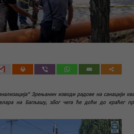
анализација“ Зрењанин изводи радове на санацији кв
елара на Багљашу, због чега ће доћи до краћег пр