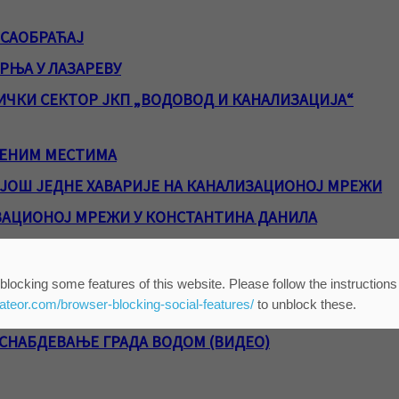
 САОБРАЋАЈ
РЊА У ЛАЗАРЕВУ
ЧКИ СЕКТОР ЈКП „ВОДОВОД И КАНАЛИЗАЦИЈА“
ЉЕНИМ МЕСТИМА
 ЈОШ ЈЕДНЕ ХАВАРИЈЕ НА КАНАЛИЗАЦИОНОЈ МРЕЖИ
ЗАЦИОНОЈ МРЕЖИ У КОНСТАНТИНА ДАНИЛА
ИЗАЦИОНОЈ МРЕЖИ У МАРКА ОРЕШКОВИЋА
ЕЊА ГУБИТАКА ВОДЕ УМРЕЖИ
blocking some features of this website. Please follow the instructions
eateor.com/browser-blocking-social-features/
to unblock these.
 ВОДОМЕРА
 СНАБДЕВАЊЕ ГРАДА ВОДОМ (ВИДЕО)