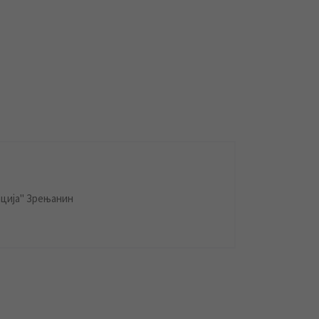
ција" Зрењанин