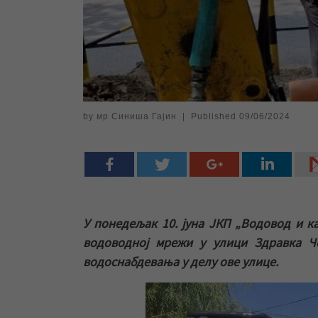
by
мр Синиша Гајин
|
Published
09/06/2024
У понедељак 10. јуна ЈКП „Водовод и к
водоводној мрежи у улици Здравка Ч
водоснабдевања у делу ове улице.