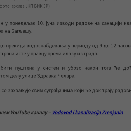
(фото: архива ЈКП ВИК ЗР)
 у понедељак 10. јуна изводи радове на санацији кв
а на Багљашу.
о прекида водоснабдевања у периоду од 9 до 12 часов
страна исте у правцу према илазу из града.
бити пуштена у систем и убрзо након тога ће до
том делу улице Здравка Челара.
се захваљује свим суграђанима који ће док трају радов
ашем YouTube каналу –
Vodovod i kanalizacija Zrenjanin