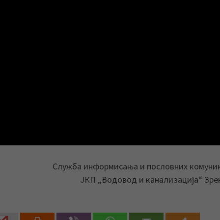
Служба информисања и пословних комуни
ЈКП „Водовод и канализација“ Зр