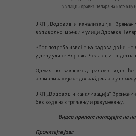
у улици Здравка Челара на Багљашу 
ЈКП „Водовод и канализација“ Зрењанин
водоводној мрежи у улици Здравка Челар
Због потреба извођења радова доћи ће д
у делу улице Здравка Челара, и то десна 
Одмах по завршетку радова вода ће 
нормализације водоснабдевања у помену
ЈКП „Водовод и канализација“ Зрењанин 
без воде на стрпљењу и разумевању.
Видео прилоге погледајте на н
Прочитајте још: