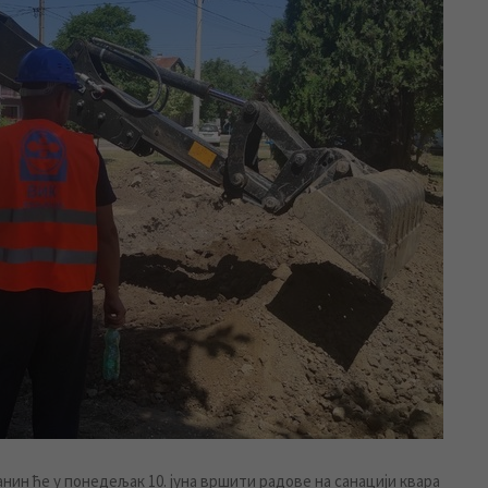
ин ће у понедељак 10. јуна вршити радове на санацији квара