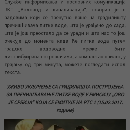
Службе информисања и пословних комуникација
ЈКП „Водовод и канализација“, говорио је о
радовима који се тренутно врше на градилишту
пречишћивача питке воде, шта је урађено до сада,
шта је још преостало да се уради и шта нас то још
очекује до момента када ће питка вода путем
градске водоводне мреже бити
дистрибуирана потрошачима, а комплетан прилог, у
трајању од три минута, можете погледати испод
текста.
УЖИВО УКЉУЧЕЊЕ СА ГРАДИЛИШТА ПОСТРОЈЕЊА
ЗА ПРЕЧИШЋАВАЊЕ ПИТКЕ ВОДЕ У ЕМИСИЈУ „ОВО
ЈЕ СРБИЈА“ КОЈА СЕ ЕМИТУЈЕ НА РТС 1 (15.02.2017.
године)
Прегледач