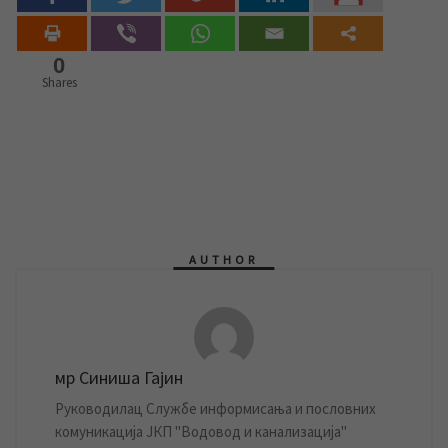
0
Shares
AUTHOR
мр Синиша Гајин
Руководилац Службе информисања и пословних
комуникација ЈКП "Водовод и канализација"