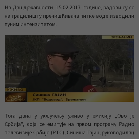
На Дан државности, 15.02.2017. године, радови су се
на градилишту пречишћивача питке воде изводили
пуним интензитетом.
Тога дана у укључењу уживо у емисију „Ово је
Србија“, која се емитује на првом програму Радио
телевизије Србије (РТС), Синиша Гајин, руководилац