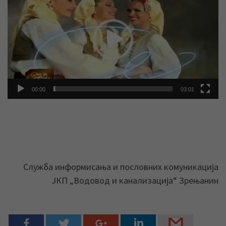
видео
записа
00:00
03:01
Служба информисања и пословних комуникација
ЈКП „Водовод и канализација“ Зрењанин