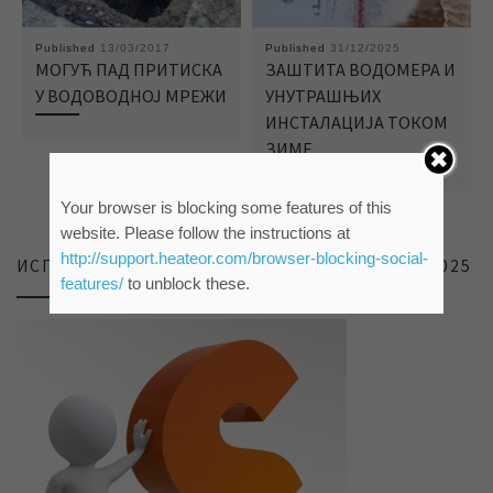
Published
13/03/2017
Published
31/12/2025
МОГУЋ ПАД ПРИТИСКА
ЗАШТИТА ВОДОМЕРА И
У ВОДОВОДНОЈ МРЕЖИ
УНУТРАШЊИХ
ИНСТАЛАЦИЈА ТОКОМ
ЗИМЕ
Your browser is blocking some features of this
website. Please follow the instructions at
http://support.heateor.com/browser-blocking-social-
ИСПИТИВАЊЕ ЗАДОВОЉСТВА КОРИСНИКА 2025
features/
to unblock these.