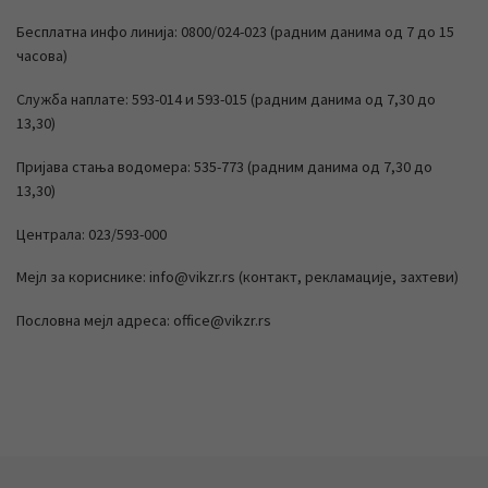
Бесплатна инфо линија: 0800/024-023 (радним данима од 7 до 15
часова)
Служба наплате: 593-014 и 593-015 (радним данима од 7,30 до
13,30)
Пријава стања водомера: 535-773 (радним данима од 7,30 до
13,30)
Централа: 023/593-000
Мејл за кориснике: info@vikzr.rs (контакт, рекламације, захтеви)
Пословна мејл адреса: office@vikzr.rs
Previous post