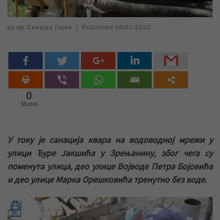
by
мр Синиша Гајин
|
Published
06/07/2020
0
Shares
У току је санација квара на водоводној мрежи у
улици Ђуре Јакшића у Зрењанину, због чега су
поменута улица, део улице Војводе Петра Бојовића
и део улице Марка Орешковића тренутно без воде.