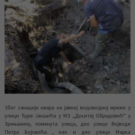
Због санације квара на јавној водоводној мрежи у
улици Ђуре Јакшића у МЗ „Доситеј Обрадовић“ у
Зрењанину, поменута улица, део улице Војводе
Петра Бојовића , као и део улице Марка