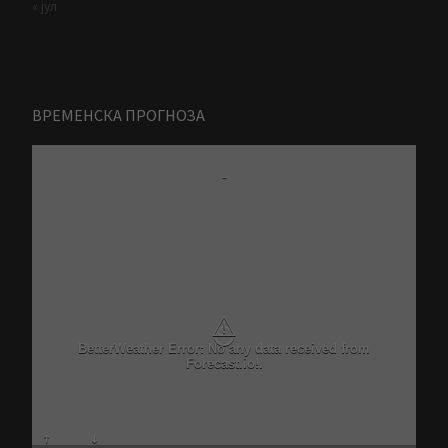
« јул
ВРЕМЕНСКА ПРОГНОЗА
-
⚠
BetterWeather Error: No any data received from
Forecast.io!.