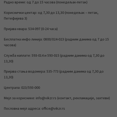
Радно време: од 7 до 15 часова (понедељак-петак)
Кориснички центар: од 7,30 до 13,30 (понедељак – петак,
Петефијева 3)
Пријава квара: 534-097 (0-24 часа)
Бесплатна инфо линија: 0800/024-023 (радним данима од 7 до 15
часова)
Служба наплате: 593-014 и 593-015 (радним данима од 7,30 до
13,30)
Пријава стања водомера: 535-773 (радним данима од 7,30 до
13,30)
Централа: 023/593-000
Мејл за кориснике: info@vikzr.rs (контакт, рекламације, захтеви)
Пословна мејл адреса: office@vikzr.rs