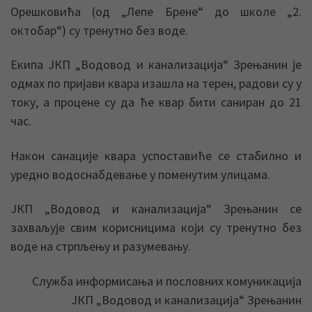
Орешковића (од „Лепе Брене“ до школе „2.
октобар“) су тренутно без воде.
Екипа ЈКП „Водовод и канализација“ Зрењанин је
одмах по пријави квара изашла на терен, радови су у
току, а процене су да ће квар бити саниран до 21
час.
Након санације квара успоставиће се стабилно и
уредно водоснабдевање у поменутим улицама.
ЈКП „Водовод и канализација“ Зрењанин се
захваљује свим корисницима који су тренутно без
воде на стрпљењу и разумевању.
Служба информисања и пословних комуникација
ЈКП „Водовод и канализација“ Зрењанин