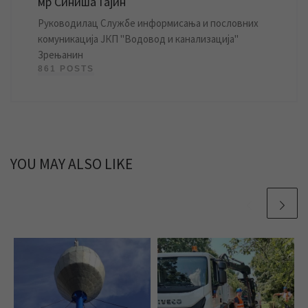
мр Синиша Гајин
Руководилац Службе информисања и пословних
комуникација ЈКП "Водовод и канализација"
Зрењанин
861 POSTS
YOU MAY ALSO LIKE