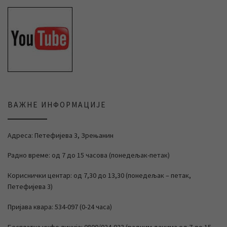
ВАЖНЕ ИНФОРМАЦИЈЕ
Адреса: Петефијева 3, Зрењанин
Радно време: од 7 до 15 часова (понедељак-петак)
Кориснички центар: од 7,30 до 13,30 (понедељак – петак,
Петефијева 3)
Пријава квара: 534-097 (0-24 часа)
Бесплатна инфо линија: 0800/024-023 (радним данима од 7 до 15