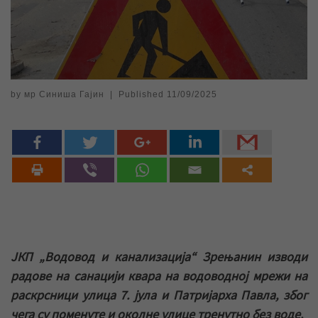
by
мр Синиша Гајин
|
Published
11/09/2025
ЈКП „Водовод и канализација“ Зрењанин изводи
радове на санацији квара на водоводној мрежи на
раскрсници улица 7. јула и Патријарха Павла, због
чега су поменуте и околне улице тренутно без воде.