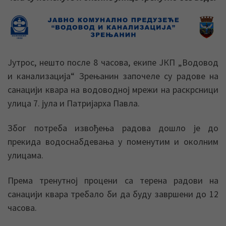
Јутрос, нешто после 8 часова, екипе ЈКП „Водовод
и канализација“ Зрењанин започеле су радове на
санацији квара на водоводној мрежи на раскрсници
улица 7. јула и Патријарха Павла.
Због потреба извођења радова дошло је до
прекида водоснабдевања у поменутим и околним
улицама.
Према тренутној процени са терена радови на
санацији квара требало би да буду завршени до 12
часова.