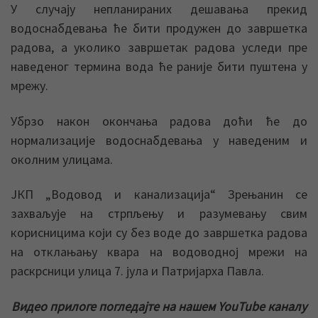
У случају непланираних дешавања прекид
водоснабдевања ће бити продужен до завршетка
радова, а уколико завршетак радова уследи пре
наведеног термина вода ће раније бити пуштена у
мрежу.
Убрзо након окончања радова доћи ће до
нормализације водоснабдевања у наведеним и
околним улицама.
ЈКП „Водовод и канализација“ Зрењанин се
захваљује на стрпљењу и разумевању свим
корисницима који су без воде до завршетка радова
на отклањању квара на водоводној мрежи на
раскрсници улица 7. јула и Патријарха Павла.
Видео прилоге погледајте на нашем YouTube каналу