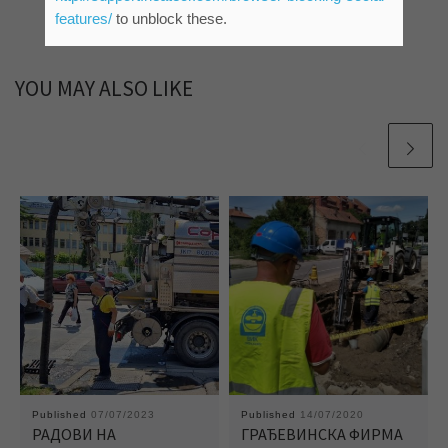
features/
to unblock these.
YOU MAY ALSO LIKE
Published
07/07/2023
Published
14/07/2020
РАДОВИ НА
ГРАЂЕВИНСКА ФИРМА