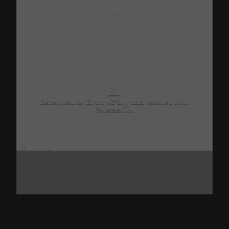
-
⚠
BetterWeather Error: No any data received from
Forecast.io!.