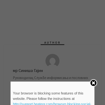
AUTHOR
мр Синиша Гајин
Руководилац Службе информисања и пословних
комуникација ЈКП "Водовод и канализација"
Зрењанин
Your browser is blocking some features of this
861 POSTS
website. Please follow the instructions at
http://support.heateor.com/browser-blocking-social-