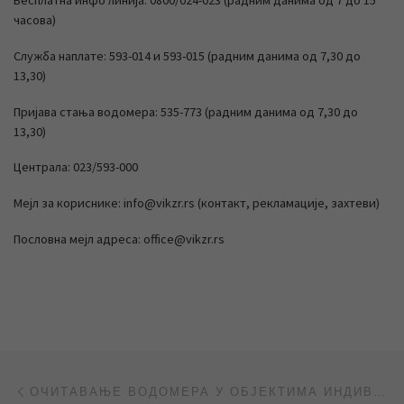
часова)
Служба наплате: 593-014 и 593-015 (радним данима од 7,30 до
13,30)
Пријава стања водомера: 535-773 (радним данима од 7,30 до
13,30)
Централа: 023/593-000
Мејл за кориснике: info@vikzr.rs (контакт, рекламације, захтеви)
Пословна мејл адреса: office@vikzr.rs
Post navigation
Previous post
ОЧИТАВАЊЕ ВОДОМЕРА У ОБЈЕКТИМА ИНДИВИДУАЛНОГ СТАНОВАЊА