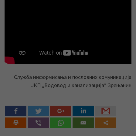
Служба информисања и пословних комуникација
ЈКП „Водовод и канализација“ Зрењанин