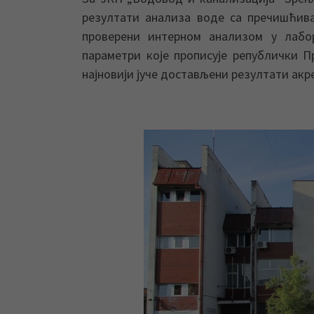
резултати анализа воде са пречишћива
проверени интерном анализом у лабор
параметри које прописује републички П
најновији јуче достављени резултати ак