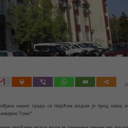
Sh
ађана нашег града са пијаћом водом је пред нама, и
„неверне Томе“.
анин проблем питке воде је технички решен јер дос