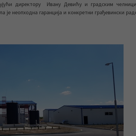
љујући директору Ивану Девићу и градским челници
ла је неопходна гаранција и конкретни грађевински рад