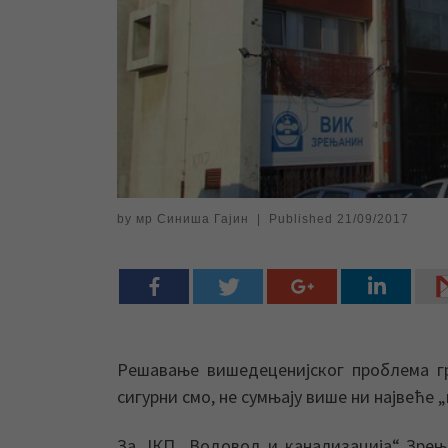
by
мр Синиша Гајин
|
Published
21/09/2017
Решавање вишедеценијског проблема гр
сигурни смо, не сумњају више ни највеће 
За ЈКП „Водовод и канализација“ Зрењ