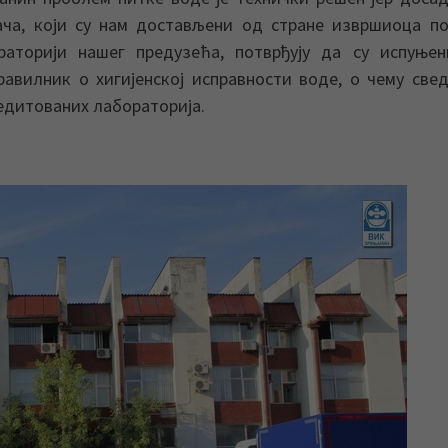
ча, који су нам достављени од стране извршиоца п
аторији нашег предузећа, потврђују да су испуњен
равилник о хигијенској исправности воде, о чему све
редитованих лабораторија.