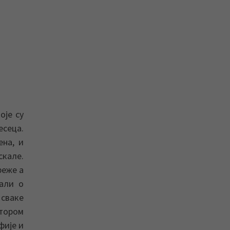
оје су
есеца.
ена, и
скале.
реже а
али о
 сваке
итором
фије и