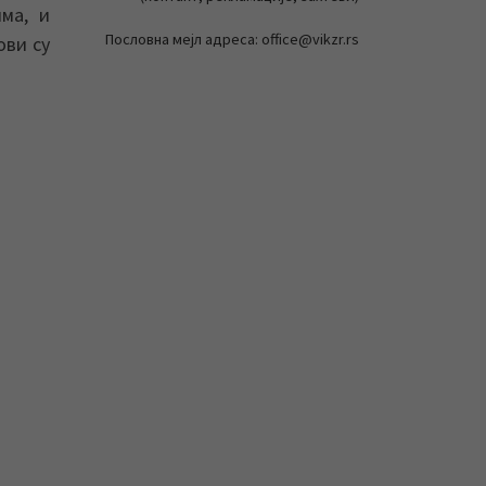
ма, и
Пословна мејл адреса: office@vikzr.rs
ови су