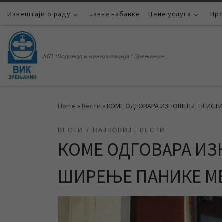
Извештаји о раду
Skip to content
Јавне набавке
Цене услуга
Пр
ЈКП "Водовод и канализација" Зрењанин
Home
»
Вести
»
КОМЕ ОДГОВАРА ИЗНОШЕЊЕ НЕИСТИ
ВЕСТИ
НАЈНОВИЈЕ ВЕСТИ
КОМЕ ОДГОВАРА И
ШИРЕЊЕ ПАНИКЕ М