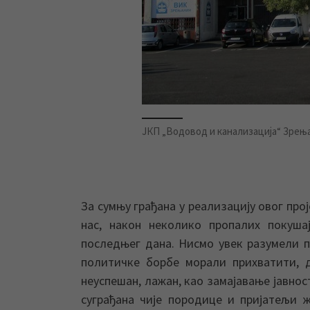
ЈКП „Водовод и канализација“ Зрењ
За сумњу грађана у реализацију овог про
нас, након неколико пропалих покуш
последњег дана. Нисмо увек разумели п
политичке борбе морали прихватити, 
неуспешан, лажан, као замајавање јавнос
суграђана чије породице и пријатељи 