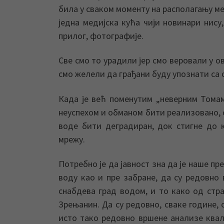
била у сваком моменту на располагању мед
једна медијска кућа чији новинари нису
прилог, фотографије.
Све смо то урадили јер смо веровали у ов
смо желели да грађани буду упознати са 
Када је већ поменутим „неверним Томам
неуспехом и обманом бити реализовано, 
воде бити деградиран, док стигне до 
мрежу.
Потребно је да јавност зна да је наше п
воду као и пре забране, да су редовно
снабдева град водом, и то како од стр
Зрењанин. Да су редовно, сваке године,
исто тако редовно вршене анализе квал