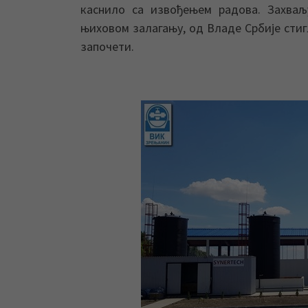
каснило са извођењем радова. Захва
њиховом залагању, од Владе Србије стиг
започети.