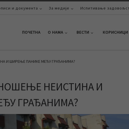
описи и документа
За медије
Испитивање задовољст
ПОЧЕТНА
О НАМА
ВЕСТИ
КОРИСНИЦИ
НА И ШИРЕЊЕ ПАНИКЕ МЕЂУ ГРАЂАНИМА?
ЗНОШЕЊЕ НЕИСТИНА И
ЕЂУ ГРАЂАНИМА?