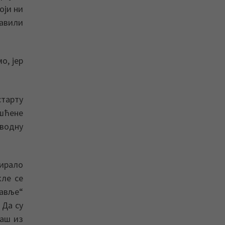
оји ни
равили
о, јер
старту
ишћене
оводну
тирало
кле се
равље“
 Да су
баш из