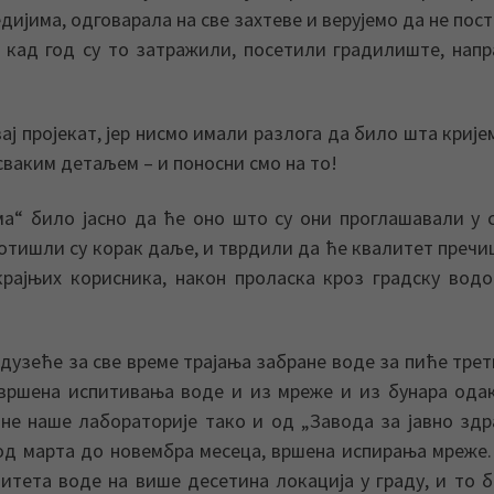
ијима, одговарала на све захтеве и верујемо да не пост
, кад год су то затражили, посетили градилиште, нап
ај пројекат, јер нисмо имали разлога да било шта кријем
сваким детаљем – и поносни смо на то!
а“ било јасно да ће оно што су они проглашавали у 
отишли су корак даље, и тврдили да ће квалитет преч
крајњих корисника, након проласка кроз градску вод
редузеће за све време трајања забране воде за пиће тре
 вршена испитивања воде и из мреже и из бунара ода
ане наше лабораторије тако и од „Завода за јавно зд
 од марта до новембра месеца, вршена испирања мреже.
итета воде на више десетина локација у граду, и то 