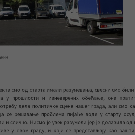
анин
јекта смо од старта имали разумевања, свесни смо били
аја у прошлости и изневерених обећања, она прати
отребу дела политичке сцене нашег града, али смо к
да се решавање проблема пијаће воде у старту осуд
ти и слично. Нисмо је увек разумели јер је долазила од
живе у овом граду, и који се представљају као зашт