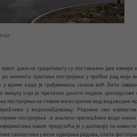
 воде
првог дана на градилишту су постављене две камере к
 до момента пуштања постројења у пробни рад маја м
 у време када је грађевинска сезона већ била заврш
 минусу који је прелазио десети подеок целзијусове 
ње постројења на главни магистрални вод водоводне м
 проблема у водоснабдевању. Редовно смо извештав
 опреме постројења и анализе пречишћене воде након
нформисања нашег предузећа је у договору са инвест
ине саопштења у вези одвијања радова, слала фотогра