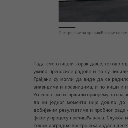
Постројење за пречишћавање питке
Тада смо отишли корак даље, готово од 
уживо преносиле радове и то су чиниле
Грађани су могли да виде да се радило
викендима и празницима, и по киши и по
Успешно смо извршили припрему за спаја
да ни једног момента није дошло до
добијеним резултатима и пробног рада
фазе у процесу пречишћавања. Служба и
током изградње постројења издала десет