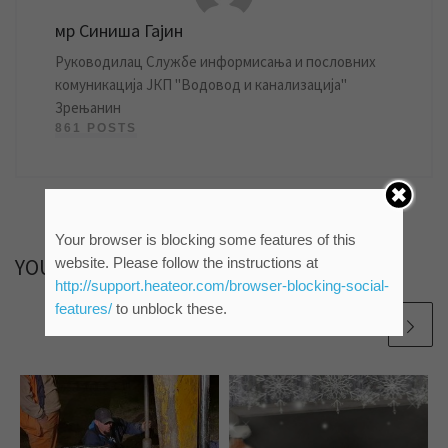
мр Синиша Гајин
Руководилац Службе информисања и пословних
комуникација ЈКП "Водовод и канализација"
Зрењанин
861 POSTS
Your browser is blocking some features of this
YOU MAY ALSO LIKE
website. Please follow the instructions at
http://support.heateor.com/browser-blocking-social-
features/
to unblock these.