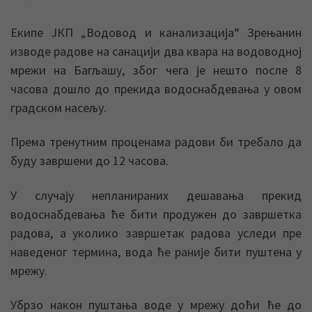
Екипе ЈКП „Водовод и канализација“ Зрењанин
изводе радове на санацији два квара на водоводној
мрежи на Багљашу, због чега је нешто после 8
часова дошло до прекида водоснабдевања у овом
градском насељу.
Према тренутним проценама радови би требало да
буду завршени до 12 часова.
У случају непланираних дешавања прекид
водоснабдевања ће бити продужен до завршетка
радова, а уколико завршетак радова уследи пре
наведеног термина, вода ће раније бити пуштена у
мрежу.
Убрзо након пуштања воде у мрежу доћи ће до