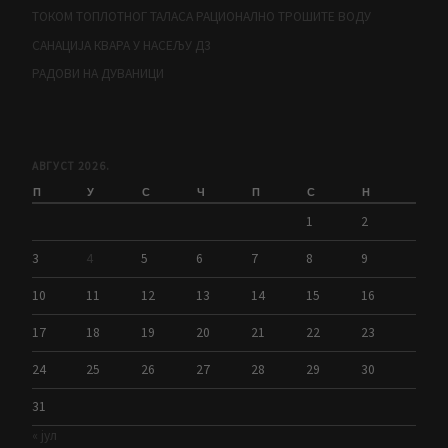
ТОКОМ ТОПЛОТНОГ ТАЛАСА РАЦИОНАЛНО ТРОШИТЕ ВОДУ
САНАЦИЈА КВАРА У НАСЕЉУ Д3
РАДОВИ НА ДУВАНИЦИ
АВГУСТ 2026.
П
У
С
Ч
П
С
Н
1
2
3
4
5
6
7
8
9
10
11
12
13
14
15
16
17
18
19
20
21
22
23
24
25
26
27
28
29
30
31
« јул