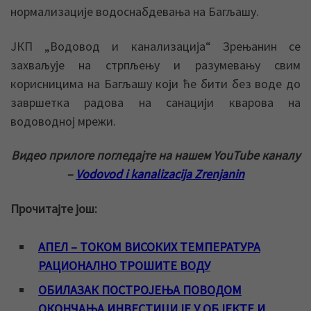
нормализације водоснабдевања на Багљашу.
ЈКП „Водовод и канализација“ Зрењанин се
захваљује на стрпљењу и разумевању свим
корисницима на Багљашу који ће бити без воде до
завршетка радова на санацији кварова на
водоводној мрежи.
Видео прилоге погледајте на нашем YouTube каналу
–
Vodovod i kanalizacija Zrenjanin
Прочитајте још:
АПЕЛ – ТОКОМ ВИСОКИХ ТЕМПЕРАТУРА
РАЦИОНАЛНО ТРОШИТЕ ВОДУ
ОБИЛАЗАК ПОСТРОЈЕЊА ПОВОДОМ
ОКОНЧАЊА ИНВЕСТИЦИЈЕ У ОБЈЕКТЕ И