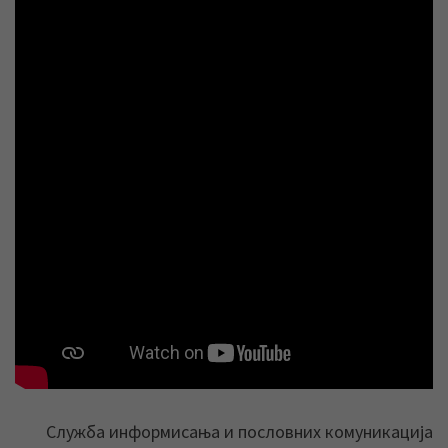
Служба информисања и пословних комуникација