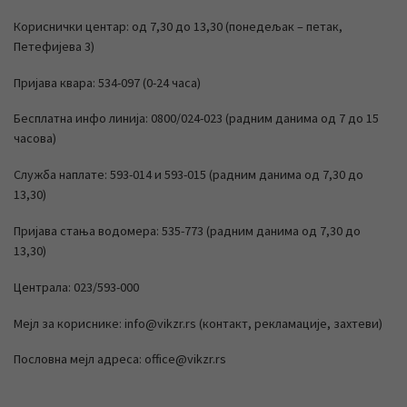
Кориснички центар: од 7,30 до 13,30 (понедељак – петак,
Петефијева 3)
Пријава квара: 534-097 (0-24 часа)
Бесплатна инфо линија: 0800/024-023 (радним данима од 7 до 15
часова)
Служба наплате: 593-014 и 593-015 (радним данима од 7,30 до
13,30)
Пријава стања водомера: 535-773 (радним данима од 7,30 до
13,30)
Централа: 023/593-000
Мејл за кориснике: info@vikzr.rs (контакт, рекламације, захтеви)
Пословна мејл адреса: office@vikzr.rs