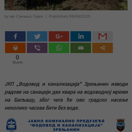
by
мр Синиша Гајин
|
Published
06/09/2025
0
Shares
ЈКП „Водовод и канализација“ Зрењанин изводи
радове на санацији два квара на водоводној мрежи
на Багљашу, због чега ће ово градско насеље
неколико часова бити без воде.